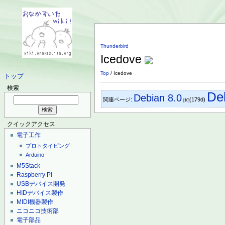
Thunderbird
Icedove
Top
/ Icedove
トップ
検索
De
Debian 8.0
関連ページ:
(179d)
[10]
クイックアクセス
電子工作
プロトタイピング
Arduino
M5Stack
Raspberry Pi
USBデバイス開発
HIDデバイス製作
MIDI機器製作
ニコニコ技術部
電子部品