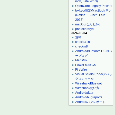
inch, Late 2013)
OpenCore Legacy Patcher
tokkyo/設定/MacBook Pro
(Retina, 13-inch, Late
2013)
macOS/なんとかd
photolibraryd
2026-08-04
退職
checkra1n
checkm8
Android/Bluetooth HCIスヌ
ープログ
Mac Pro
Power Mac G5
FireWire
Visual Studio Code/デバッ
グコンソール
Wireshark/Bluetooth
Wireshark/使い方
Android/data
Android/bugreports
Android/バグレポート