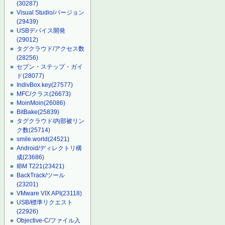
(30287)
Visual Studio/バージョン
(29439)
USBデバイス開発
(29012)
タグクラウド/アクセス数
(28256)
セブン・ステップ・ガイ
ド
(28077)
IndivBox.key
(27577)
MFC/クラス
(26673)
MoinMoin
(26086)
BitBake
(25839)
タグクラウド/内部被リン
ク数
(25714)
smile.world
(24521)
Android/ディレクトリ構
成
(23686)
IBM T221
(23421)
BackTrack/ツール
(23201)
VMware VIX API
(23118)
USB/標準リクエスト
(22926)
Objective-C/ファイル入