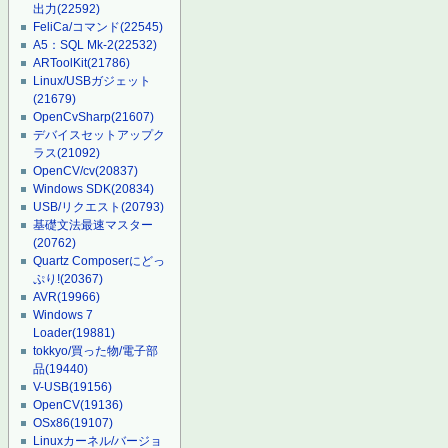
出力
(22592)
FeliCa/コマンド
(22545)
A5：SQL Mk-2
(22532)
ARToolKit
(21786)
Linux/USBガジェット
(21679)
OpenCvSharp
(21607)
デバイスセットアップク
ラス
(21092)
OpenCV/cv
(20837)
Windows SDK
(20834)
USB/リクエスト
(20793)
基礎文法最速マスター
(20762)
Quartz Composerにどっ
ぷり!
(20367)
AVR
(19966)
Windows 7
Loader
(19881)
tokkyo/買った物/電子部
品
(19440)
V-USB
(19156)
OpenCV
(19136)
OSx86
(19107)
Linuxカーネル/バージョ