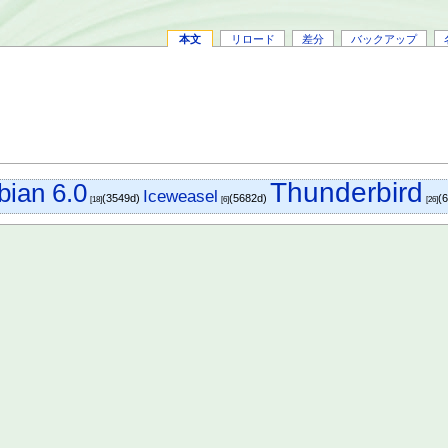
本文
リロード
差分
バックアップ
Thunderbird
bian 6.0
Iceweasel
(3549d)
(5682d)
(
[18]
[6]
[26]