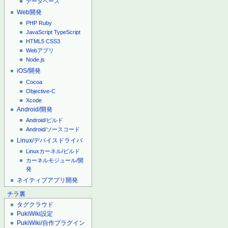
データベース
Web開発
PHP
Ruby
JavaScript
TypeScript
HTML5
CSS3
Webアプリ
Node.js
iOS/開発
Cocoa
Objective-C
Xcode
Android/開発
Android/ビルド
Android/ソースコード
Linux/デバイスドライバ
Linuxカーネル/ビルド
カーネルモジュール/開
発
ネイティブアプリ開発
チラ裏
タグクラウド
PukiWiki設定
PukiWiki/自作プラグイン