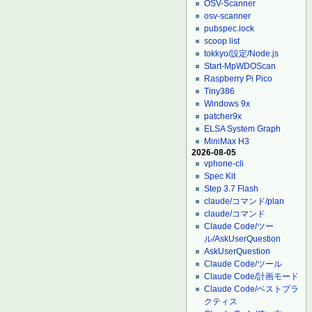
OSV-Scanner
osv-scanner
pubspec.lock
scoop list
tokkyo/設定/Node.js
Start-MpWDOScan
Raspberry Pi Pico
Tiny386
Windows 9x
patcher9x
ELSA System Graph
MiniMax H3
2026-08-05
vphone-cli
Spec Kit
Step 3.7 Flash
claude/コマンド/plan
claude/コマンド
Claude Code/ツー
ル/AskUserQuestion
AskUserQuestion
Claude Code/ツール
Claude Code/計画モード
Claude Code/ベストプラ
クティス