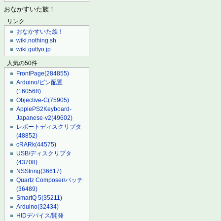
おなかすいた族！
リンク
おなかすいた族！
wiki.nothing.sh
wiki.guttyo.jp
人気の50件
FrontPage
(284855)
Arduino/ピン配置
(160568)
Objective-C
(75905)
ApplePS2Keyboard-
Japanese-v2
(49602)
レポートディスクリプタ
(48852)
cRARk
(44575)
USB/ディスクリプタ
(43708)
NSString
(36617)
Quartz Composer/パッチ
(36489)
SmartQ 5
(35211)
Arduino
(32434)
HIDデバイス/開発