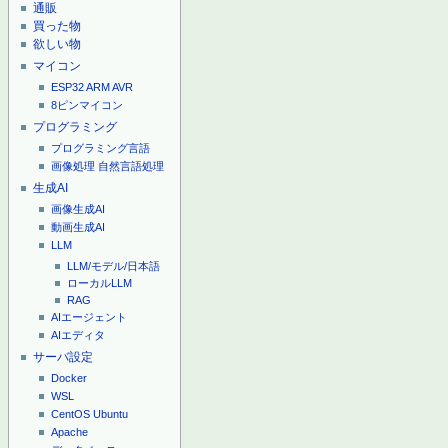
通販
買った物
欲しい物
マイコン
ESP32
ARM
AVR
8ピンマイコン
プログラミング
プログラミング言語
画像処理
自然言語処理
生成AI
画像生成AI
動画生成AI
LLM
LLM/モデル/日本語
ローカルLLM
RAG
AIエージェント
AIエディタ
サーバ設定
Docker
WSL
CentOS
Ubuntu
Apache