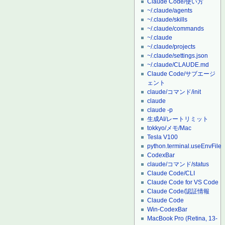
Claude Code/使い方
~/.claude/agents
~/.claude/skills
~/.claude/commands
~/.claude
~/.claude/projects
~/.claude/settings.json
~/.claude/CLAUDE.md
Claude Code/サブエージ
ェント
claude/コマンド/init
claude
claude -p
生成AI/レートリミット
tokkyo/メモ/Mac
Tesla V100
python.terminal.useEnvFile
CodexBar
claude/コマンド/status
Claude Code/CLI
Claude Code for VS Code
Claude Code/認証情報
Claude Code
Win-CodexBar
MacBook Pro (Retina, 13-