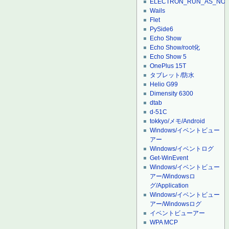
ELECTRON_RUN_AS_NO
Wails
Flet
PySide6
Echo Show
Echo Show/root化
Echo Show 5
OnePlus 15T
タブレット/防水
Helio G99
Dimensity 6300
dtab
d-51C
tokkyo/メモ/Android
Windows/イベントビュー
アー
Windows/イベントログ
Get-WinEvent
Windows/イベントビュー
アー/Windowsロ
グ/Application
Windows/イベントビュー
アー/Windowsログ
イベントビューアー
WPA MCP