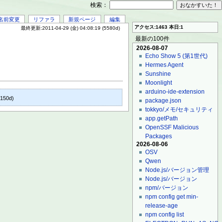
検索：
名前変更
リファラ
新規ページ
編集
アクセス:1463 本日:1
最終更新:2011-04-29 (金) 04:08:19 (5580d)
最新の100件
2026-08-07
Echo Show 5 (第1世代)
Hermes Agent
Sunshine
Moonlight
arduino-ide-extension
6150d)
package.json
tokkyo/メモ/セキュリティ
app.getPath
OpenSSF Malicious
Packages
2026-08-06
OSV
Qwen
Node.js/バージョン管理
Node.js/バージョン
npm/バージョン
npm config get min-
release-age
npm config list