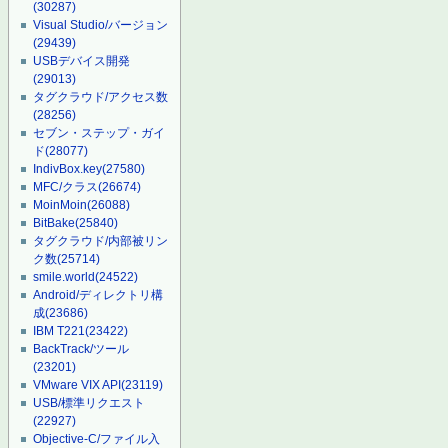
(30287)
Visual Studio/バージョン
(29439)
USBデバイス開発
(29013)
タグクラウド/アクセス数
(28256)
セブン・ステップ・ガイ
ド
(28077)
IndivBox.key
(27580)
MFC/クラス
(26674)
MoinMoin
(26088)
BitBake
(25840)
タグクラウド/内部被リン
ク数
(25714)
smile.world
(24522)
Android/ディレクトリ構
成
(23686)
IBM T221
(23422)
BackTrack/ツール
(23201)
VMware VIX API
(23119)
USB/標準リクエスト
(22927)
Objective-C/ファイル入