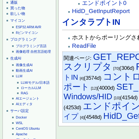
エンドポイント0
通販
買った物
HidD_GetInputReport
欲しい物
インタラプトIN
マイコン
ESP32
ARM
AVR
8ピンマイコン
ホストからポーリングさ
プログラミング
ReadFile
プログラミング言語
画像処理
自然言語処理
GET_REP
関連ページ:
生成AI
スクリプタ
画像生成AI
(306d)
[70]
動画生成AI
コント
トIN
LLM
(3574d)
[4]
LLM/モデル/日本語
SET
ポート
(4000d)
ローカルLLM
[12]
RAG
Windows/HID
(4154d
[10]
AIエージェント
エンドポイン
AIエディタ
(4253d)
サーバ設定
HidD_Get
イプ
(4548d)
[4]
Docker
WSL
CentOS
Ubuntu
Apache