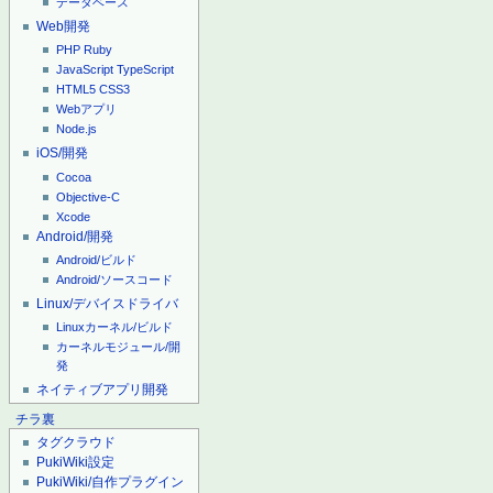
データベース
Web開発
PHP
Ruby
JavaScript
TypeScript
HTML5
CSS3
Webアプリ
Node.js
iOS/開発
Cocoa
Objective-C
Xcode
Android/開発
Android/ビルド
Android/ソースコード
Linux/デバイスドライバ
Linuxカーネル/ビルド
カーネルモジュール/開
発
ネイティブアプリ開発
チラ裏
タグクラウド
PukiWiki設定
PukiWiki/自作プラグイン