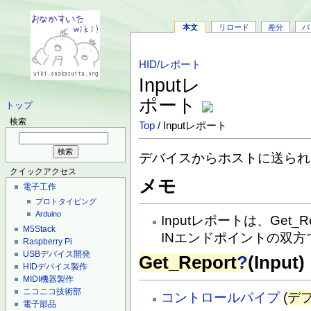
本文
リロード
差分
バ
HID/レポート
Inputレ
ポート
トップ
検索
Top
/ Inputレポート
デバイスからホストに送られ
クイックアクセス
メモ
電子工作
プロトタイピング
Arduino
Inputレポートは、Get
M5Stack
INエンドポイントの双方
Raspberry Pi
USBデバイス開発
Get_Report
?
(Input)
HIDデバイス製作
MIDI機器製作
ニコニコ技術部
コントロールパイプ
(
デ
電子部品