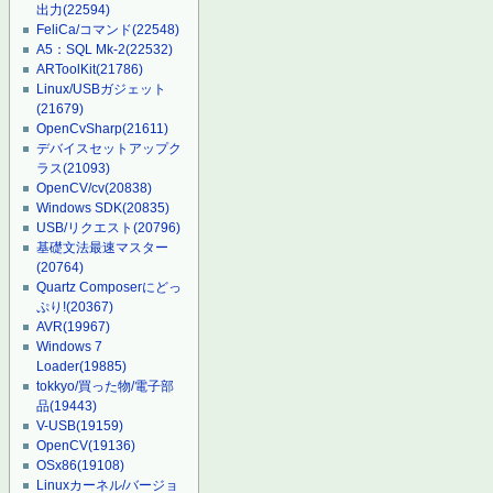
出力
(22594)
FeliCa/コマンド
(22548)
A5：SQL Mk-2
(22532)
ARToolKit
(21786)
Linux/USBガジェット
(21679)
OpenCvSharp
(21611)
デバイスセットアップク
ラス
(21093)
OpenCV/cv
(20838)
Windows SDK
(20835)
USB/リクエスト
(20796)
基礎文法最速マスター
(20764)
Quartz Composerにどっ
ぷり!
(20367)
AVR
(19967)
Windows 7
Loader
(19885)
tokkyo/買った物/電子部
品
(19443)
V-USB
(19159)
OpenCV
(19136)
OSx86
(19108)
Linuxカーネル/バージョ