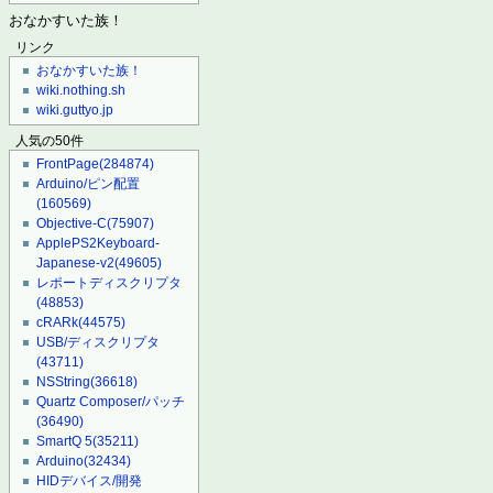
おなかすいた族！
リンク
おなかすいた族！
wiki.nothing.sh
wiki.guttyo.jp
人気の50件
FrontPage
(284874)
Arduino/ピン配置
(160569)
Objective-C
(75907)
ApplePS2Keyboard-
Japanese-v2
(49605)
レポートディスクリプタ
(48853)
cRARk
(44575)
USB/ディスクリプタ
(43711)
NSString
(36618)
Quartz Composer/パッチ
(36490)
SmartQ 5
(35211)
Arduino
(32434)
HIDデバイス/開発