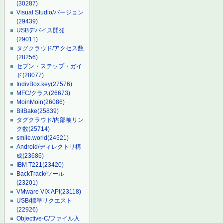
(30287)
Visual Studio/バージョン
(29439)
USBデバイス開発
(29011)
タグクラウド/アクセス数
(28256)
セブン・ステップ・ガイ
ド
(28077)
IndivBox.key
(27576)
MFC/クラス
(26673)
MoinMoin
(26086)
BitBake
(25839)
タグクラウド/内部被リン
ク数
(25714)
smile.world
(24521)
Android/ディレクトリ構
成
(23686)
IBM T221
(23420)
BackTrack/ツール
(23201)
VMware VIX API
(23118)
USB/標準リクエスト
(22926)
Objective-C/ファイル入