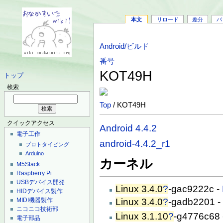
本文
リロード
差分
バ
Android/ビルド
番号
KOT49H
トップ
検索
Top
/ KOT49H
クイックアクセス
Android 4.4.2
電子工作
android-4.4.2_r1
プロトタイピング
Arduino
カーネル
M5Stack
Raspberry Pi
USBデバイス開発
Linux 3.4.0
?
-gac9222c -
HIDデバイス製作
Linux 3.4.0
?
-gadb2201 
MIDI機器製作
ニコニコ技術部
Linux 3.1.10
?
-g4776c68
電子部品