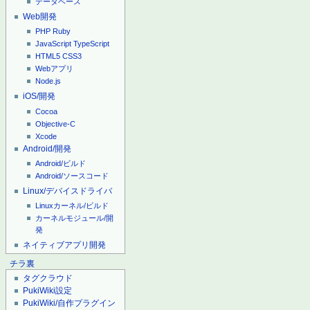
データベース
Web開発
PHP
Ruby
JavaScript
TypeScript
HTML5
CSS3
Webアプリ
Node.js
iOS/開発
Cocoa
Objective-C
Xcode
Android/開発
Android/ビルド
Android/ソースコード
Linux/デバイスドライバ
Linuxカーネル/ビルド
カーネルモジュール/開
発
ネイティブアプリ開発
チラ裏
タグクラウド
PukiWiki設定
PukiWiki/自作プラグイン