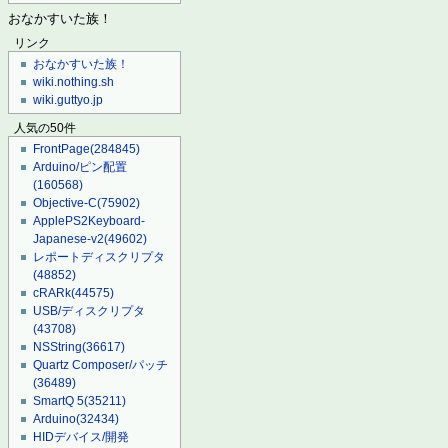
おなかすいた族！
リンク
おなかすいた族！
wiki.nothing.sh
wiki.guttyo.jp
人気の50件
FrontPage
(284845)
Arduino/ピン配置
(160568)
Objective-C
(75902)
ApplePS2Keyboard-
Japanese-v2
(49602)
レポートディスクリプタ
(48852)
cRARk
(44575)
USB/ディスクリプタ
(43708)
NSString
(36617)
Quartz Composer/パッチ
(36489)
SmartQ 5
(35211)
Arduino
(32434)
HIDデバイス/開発