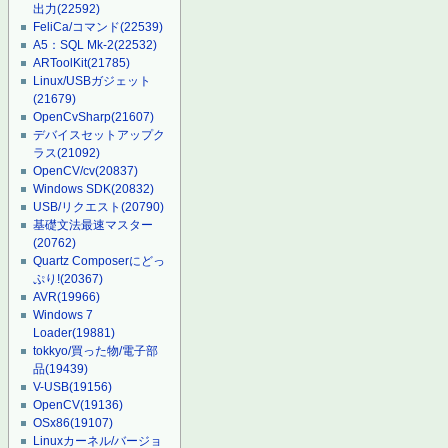
出力
(22592)
FeliCa/コマンド
(22539)
A5：SQL Mk-2
(22532)
ARToolKit
(21785)
Linux/USBガジェット
(21679)
OpenCvSharp
(21607)
デバイスセットアップク
ラス
(21092)
OpenCV/cv
(20837)
Windows SDK
(20832)
USB/リクエスト
(20790)
基礎文法最速マスター
(20762)
Quartz Composerにどっ
ぷり!
(20367)
AVR
(19966)
Windows 7
Loader
(19881)
tokkyo/買った物/電子部
品
(19439)
V-USB
(19156)
OpenCV
(19136)
OSx86
(19107)
Linuxカーネル/バージョ