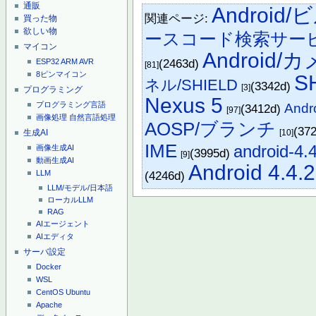
通販
Android
関連ページ:
買った物
欲しい物
ースコード検索サー
マイコン
Android/
(2463d)
ESP32
ARM
AVR
[81]
8ピンマイコン
SH
ネル/SHIELD
(3342d)
[3]
プログラミング
Nexus 5
プログラミング言語
Andr
(3412d)
[97]
画像処理
自然言語処理
AOSP/ブランチ
(37
生成AI
[10]
IME
android-4.
画像生成AI
(3995d)
[9]
動画生成AI
Android 4.4.2
(4246d)
LLM
LLM/モデル/日本語
ローカルLLM
RAG
AIエージェント
AIエディタ
サーバ設定
Docker
WSL
CentOS
Ubuntu
Apache