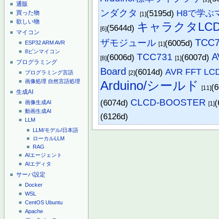
通販
ンダクタ
(5195d)
H8で学ぶ
買った物
[1]
欲しい物
キャラクタLC
(5644d)
[6]
マイコン
TCC7
ザモジュール
(6005d)
ESP32
ARM
AVR
[1]
8ピンマイコン
A
TCC731
(6006d)
(6007d)
[8]
[1]
プログラミング
Board
(6014d)
AVR FFT LC
[2]
プログラミング言語
Arduino/シールド
画像処理
自然言語処理
(
[11]
生成AI
CLCD-BOOSTER
(6074d)
(
画像生成AI
[1]
動画生成AI
(6126d)
LLM
LLM/モデル/日本語
ローカルLLM
RAG
AIエージェント
AIエディタ
サーバ設定
Docker
WSL
CentOS
Ubuntu
Apache