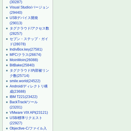
(30287)
Visual Studio/バージョン
(29440)
USBデバイス開発
(29013)
タグクラウド/アクセス数
(28257)
セブン・ステップ・ガイ
ド
(28078)
IndivBox.key
(27581)
MFC/クラス
(26674)
MoinMoin
(26088)
BitBake
(25840)
タグクラウド/内部被リン
ク数
(25714)
smile.world
(24522)
Android/ディレクトリ構
成
(23688)
IBM T221
(23422)
BackTrack/ツール
(23201)
VMware VIX API
(23121)
USB/標準リクエスト
(22927)
Objective-C/ファイル入