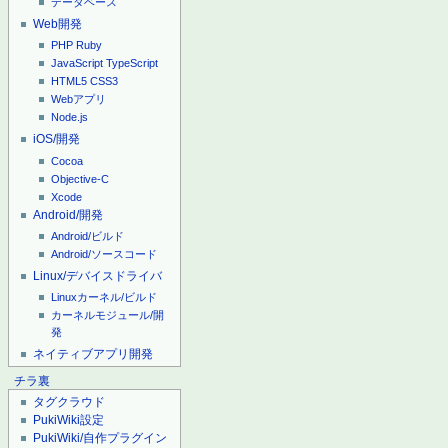
データベース
Web開発
PHP
Ruby
JavaScript
TypeScript
HTML5
CSS3
Webアプリ
Node.js
iOS/開発
Cocoa
Objective-C
Xcode
Android/開発
Android/ビルド
Android/ソースコード
Linux/デバイスドライバ
Linuxカーネル/ビルド
カーネルモジュール/開
発
ネイティブアプリ開発
チラ裏
タグクラウド
PukiWiki設定
PukiWiki/自作プラグイン