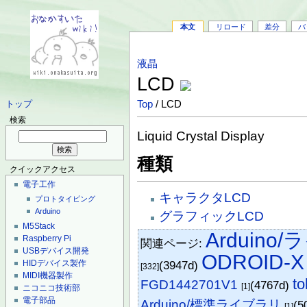
本文
リロード
差分
バ
液晶
LCD
Top
/ LCD
トップ
検索
Liquid Crystal Display
種類
クイックアクセス
電子工作
キャラクタLCD
プロトタイピング
Arduino
グラフィックLCD
M5Stack
Arduino
Raspberry Pi
関連ページ:
USBデバイス開発
ODROID-X
(3947d)
HIDデバイス製作
[332]
MIDI機器製作
t
FGD1442701V1
(4767d)
[1]
ニコニコ技術部
電子部品
Arduino/標準ライブラリ
(5
[1]