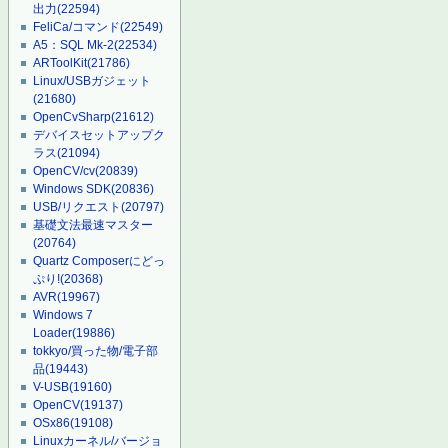
出力
(22594)
FeliCa/コマンド
(22549)
A5：SQL Mk-2
(22534)
ARToolKit
(21786)
Linux/USBガジェット
(21680)
OpenCvSharp
(21612)
デバイスセットアップク
ラス
(21094)
OpenCV/cv
(20839)
Windows SDK
(20836)
USB/リクエスト
(20797)
基礎文法最速マスター
(20764)
Quartz Composerにどっ
ぷり!
(20368)
AVR
(19967)
Windows 7
Loader
(19886)
tokkyo/買った物/電子部
品
(19443)
V-USB
(19160)
OpenCV
(19137)
OSx86
(19108)
Linuxカーネル/バージョ