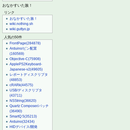
おなかすいた族！
リンク
おなかすいた族！
wiki.nothing.sh
wiki.guttyo.jp
人気の50件
FrontPage
(284878)
Arduino/ピン配置
(160569)
Objective-C
(75908)
ApplePS2Keyboard-
Japanese-v2
(49605)
レポートディスクリプタ
(48853)
cRARk
(44575)
USB/ディスクリプタ
(43711)
NSString
(36620)
Quartz Composer/パッチ
(36490)
SmartQ 5
(35213)
Arduino
(32434)
HIDデバイス/開発