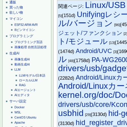
Linux/USB
通販
関連ページ:
買った物
Unifyingレ
欲しい物
(151d)
[5]
マイコン
ル/バージョン
(4
[96]
ESP32
ARM
AVR
8ピンマイコン
ジェット/ファンクション
[2
プログラミング
ト/モジュール
(144
プログラミング言語
[13]
画像処理
自然言語処理
Android/UVC
(1474d)
(16
[3]
生成AI
ル
PA-WG260
(1758d)
画像生成AI
[48]
動画生成AI
drivers/usb/gadge
LLM
Android/Lin
LLM/モデル/日本語
(2282d)
ローカルLLM
Android/Linux
RAG
AIエージェント
kernel.org/doc/D
AIエディタ
サーバ設定
drivers/usb/core/Kcon
Docker
usbhid
hid-g
WSL
(3130d)
[29]
CentOS
Ubuntu
hid_register_dri
(3130d)
Apache