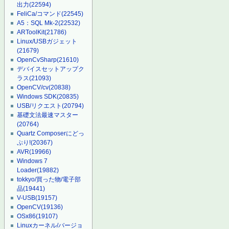
出力
(22594)
FeliCa/コマンド
(22545)
A5：SQL Mk-2
(22532)
ARToolKit
(21786)
Linux/USBガジェット
(21679)
OpenCvSharp
(21610)
デバイスセットアップク
ラス
(21093)
OpenCV/cv
(20838)
Windows SDK
(20835)
USB/リクエスト
(20794)
基礎文法最速マスター
(20764)
Quartz Composerにどっ
ぷり!
(20367)
AVR
(19966)
Windows 7
Loader
(19882)
tokkyo/買った物/電子部
品
(19441)
V-USB
(19157)
OpenCV
(19136)
OSx86
(19107)
Linuxカーネル/バージョ