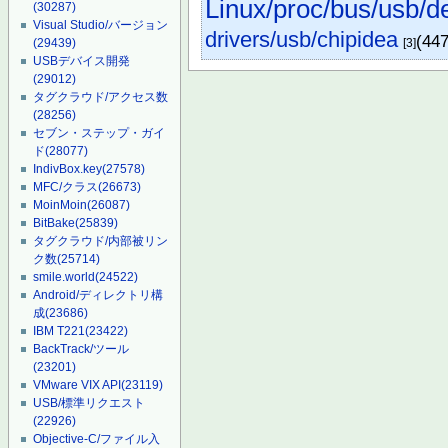
Linux/proc/bus/usb/d
(30287)
Visual Studio/バージョン
drivers/usb/chipidea
(44
[3]
(29439)
USBデバイス開発
(29012)
タグクラウド/アクセス数
(28256)
セブン・ステップ・ガイ
ド
(28077)
IndivBox.key
(27578)
MFC/クラス
(26673)
MoinMoin
(26087)
BitBake
(25839)
タグクラウド/内部被リン
ク数
(25714)
smile.world
(24522)
Android/ディレクトリ構
成
(23686)
IBM T221
(23422)
BackTrack/ツール
(23201)
VMware VIX API
(23119)
USB/標準リクエスト
(22926)
Objective-C/ファイル入