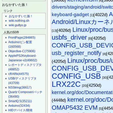
[4]
おなかすいた族！
drivers/staging/android/swit
リンク
A
keyboard-gadget
(4022d)
[1]
おなかすいた族！
Android/Linuxカーネ
wiki.nothing.sh
wiki.guttyo.jp
Linux/proc/bu
(4026d)
[13]
人気の50件
usbfs_driver
(4205d)
FrontPage
(284865)
[9]
Arduino/ピン配置
CONFIG_USB_DEVI
(160568)
Objective-C
(75906)
usb_register_notify
(42
[4]
ApplePS2Keyboard-
Linux/proc/bus/
Japanese-v2
(49602)
(4205d)
レポートディスクリプタ
CONFIG_USB_DE
(48852)
CONFIG_USB
cRARk
(44575)
(4
[30]
USB/ディスクリプタ
LRX22C
(43709)
(4250d)
[20]
NSString
(36617)
kernel.org/doc/Documentat
Quartz Composer/パッチ
(36490)
kernel.org/doc/D
(4448d)
SmartQ 5
(35211)
Arduino
(32434)
OMAP5432 EVM
(445
[5]
HIDデバイス/開発