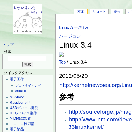
本文
リロード
差分
バ
Linuxカーネル/
バージョン
Linux 3.4
トップ
検索
Top
/ Linux 3.4
クイックアクセス
2012/05/20
電子工作
http://kernelnewbies.org/Lin
プロトタイピング
Arduino
参考
M5Stack
Raspberry Pi
USBデバイス開発
http://sourceforge.jp/m
HIDデバイス製作
http://www.ibm.com/develo
MIDI機器製作
ニコニコ技術部
33linuxkernel/
電子部品