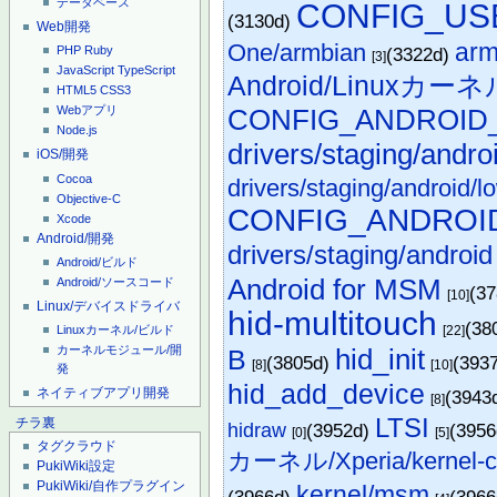
データベース
CONFIG_US
(3130d)
Web開発
arm
One/armbian
(3322d)
PHP
Ruby
[3]
JavaScript
TypeScript
Android/Linuxカーネル
HTML5
CSS3
Webアプリ
CONFIG_ANDROID
Node.js
drivers/staging/andro
iOS/開発
Cocoa
drivers/staging/android/l
Objective-C
CONFIG_ANDROI
Xcode
Android/開発
drivers/staging/android
Android/ビルド
Android for MSM
Android/ソースコード
(3
[10]
Linux/デバイスドライバ
hid-multitouch
(38
[22]
Linuxカーネル/ビルド
hid_init
カーネルモジュール/開
B
(3805d)
(393
[8]
[10]
発
hid_add_device
ネイティブアプリ開発
(3943
[8]
LTSI
チラ裏
hidraw
(3952d)
(395
[0]
[5]
タグクラウド
カーネル/Xperia/kernel-co
PukiWiki設定
PukiWiki/自作プラグイン
kernel/msm
(3966d)
(396