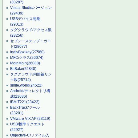
(30287)
Visual Studio/バージョン
(29439)
USBデバイス開発
(29013)
タグクラウド/アクセス数
(28256)
セブン・ステップ・ガイ
ド
(28077)
IndivBox.key
(27580)
MFC/クラス
(26674)
MoinMoin
(26088)
BitBake
(25840)
タグクラウド/内部被リン
ク数
(25714)
smile.world
(24522)
Android/ディレクトリ構
成
(23686)
IBM T221
(23422)
BackTrack/ツール
(23201)
VMware VIX API
(23119)
USB/標準リクエスト
(22927)
Objective-C/ファイル入