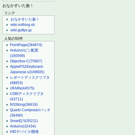
おなかすいた族！
リンク
おなかすいた族！
wiki.nothing.sh
wiki.guttyo.jp
人気の50件
FrontPage
(284874)
Arduino/ピン配置
(160569)
Objective-C
(75907)
ApplePS2Keyboard-
Japanese-v2
(49605)
レポートディスクリプタ
(48853)
cRARk
(44575)
USB/ディスクリプタ
(43711)
NSString
(36618)
Quartz Composer/パッチ
(36490)
SmartQ 5
(35211)
Arduino
(32434)
HIDデバイス/開発