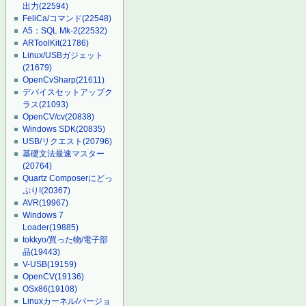
出力
(22594)
FeliCa/コマンド
(22548)
A5：SQL Mk-2
(22532)
ARToolKit
(21786)
Linux/USBガジェット
(21679)
OpenCvSharp
(21611)
デバイスセットアップク
ラス
(21093)
OpenCV/cv
(20838)
Windows SDK
(20835)
USB/リクエスト
(20796)
基礎文法最速マスター
(20764)
Quartz Composerにどっ
ぷり!
(20367)
AVR
(19967)
Windows 7
Loader
(19885)
tokkyo/買った物/電子部
品
(19443)
V-USB
(19159)
OpenCV
(19136)
OSx86
(19108)
Linuxカーネル/バージョ