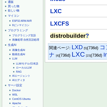
通販
買った物
LXC
欲しい物
マイコン
ESP32
ARM
AVR
LXCFS
8ピンマイコン
プログラミング
distrobuilder
?
プログラミング言語
画像処理
自然言語処理
生成AI
LXD
コ
関連ページ:
(736d)
[5]
画像生成AI
LXC
ナ
I
(736d)
(736d)
動画生成AI
[4]
[15]
LLM
LLM/モデル/日本語
ローカルLLM
RAG
AIエージェント
AIエディタ
サーバ設定
Docker
WSL
CentOS
Ubuntu
Apache