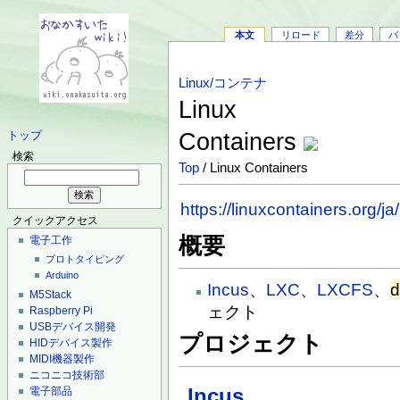
本文
リロード
差分
バ
Linux/コンテナ
Linux
Containers
トップ
検索
Top
/ Linux Containers
https://linuxcontainers.org/ja/
クイックアクセス
概要
電子工作
プロトタイピング
Arduino
Incus
、
LXC
、
LXCFS
、
d
M5Stack
ェクト
Raspberry Pi
USBデバイス開発
プロジェクト
HIDデバイス製作
MIDI機器製作
ニコニコ技術部
Incus
電子部品