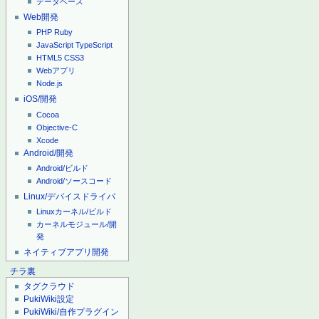
データベース
Web開発
PHP
Ruby
JavaScript
TypeScript
HTML5
CSS3
Webアプリ
Node.js
iOS/開発
Cocoa
Objective-C
Xcode
Android/開発
Android/ビルド
Android/ソースコード
Linux/デバイスドライバ
Linuxカーネル/ビルド
カーネルモジュール/開
発
ネイティブアプリ開発
チラ裏
タグクラウド
PukiWiki設定
PukiWiki/自作プラグイン