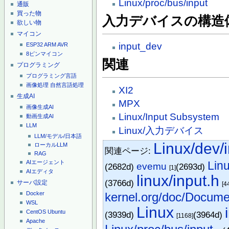
Linux/proc/bus/input
通販
買った物
入力デバイスの構造
欲しい物
マイコン
input_dev
ESP32
ARM
AVR
8ピンマイコン
関連
プログラミング
プログラミング言語
画像処理
自然言語処理
XI2
生成AI
MPX
画像生成AI
Linux/Input Subsystem
動画生成AI
LLM
Linux/入力デバイス
LLM/モデル/日本語
Linux/dev/
ローカルLLM
関連ページ:
RAG
Li
AIエージェント
evemu
(2682d)
(2693d)
[1]
AIエディタ
linux/input.h
(3766d)
サーバ設定
[4
kernel.org/doc/Document
Docker
WSL
Linux
CentOS
Ubuntu
(3939d)
(3964d)
[1168]
Apache