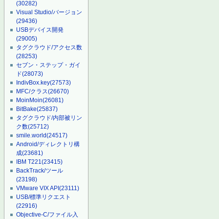
(30282)
Visual Studio/バージョン
(29436)
USBデバイス開発
(29005)
タグクラウド/アクセス数
(28253)
セブン・ステップ・ガイ
ド
(28073)
IndivBox.key
(27573)
MFC/クラス
(26670)
MoinMoin
(26081)
BitBake
(25837)
タグクラウド/内部被リン
ク数
(25712)
smile.world
(24517)
Android/ディレクトリ構
成
(23681)
IBM T221
(23415)
BackTrack/ツール
(23198)
VMware VIX API
(23111)
USB/標準リクエスト
(22916)
Objective-C/ファイル入