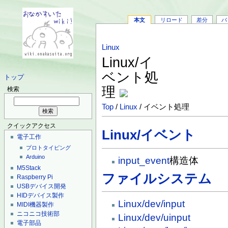
本文
リロード
差分
バ
Linux
Linux/イ
ベント処
トップ
理
検索
Top
/
Linux
/ イベント処理
クイックアクセス
Linux/イベント
電子工作
プロトタイピング
Arduino
input_event
構造体
M5Stack
ファイルシステム
Raspberry Pi
USBデバイス開発
HIDデバイス製作
Linux/dev/input
MIDI機器製作
ニコニコ技術部
Linux/dev/uinput
電子部品