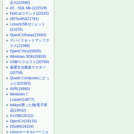
出力
(22590)
A5：SQL Mk-2
(22528)
FeliCa/コマンド
(22525)
ARToolKit
(21781)
Linux/USBガジェット
(21676)
OpenCvSharp
(21604)
デバイスセットアップク
ラス
(21088)
OpenCV/cv
(20835)
Windows SDK
(20826)
USB/リクエスト
(20784)
基礎文法最速マスター
(20758)
Quartz Composerにどっ
ぷり!
(20363)
AVR
(19960)
Windows 7
Loader
(19877)
tokkyo/買った物/電子部
品
(19432)
V-USB
(19152)
OpenCV
(19133)
OSx86
(19104)
Linuxカーネル/バージョ