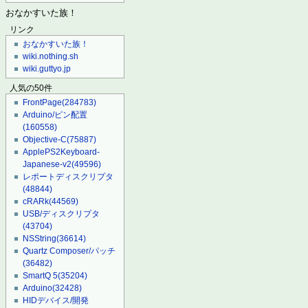
おなかすいた族！
リンク
おなかすいた族！
wiki.nothing.sh
wiki.guttyo.jp
人気の50件
FrontPage
(284783)
Arduino/ピン配置
(160558)
Objective-C
(75887)
ApplePS2Keyboard-
Japanese-v2
(49596)
レポートディスクリプタ
(48844)
cRARk
(44569)
USB/ディスクリプタ
(43704)
NSString
(36614)
Quartz Composer/パッチ
(36482)
SmartQ 5
(35204)
Arduino
(32428)
HIDデバイス/開発