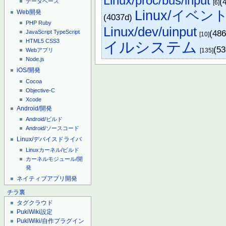
Linux/proc/bus/input
(
データベース
[6]
Linux/イベン
Web開発
(4037d)
PHP
Ruby
Linux/dev/uinput
(48
JavaScript
TypeScript
[10]
HTML5
CSS3
イルシステム
(53
[135]
Webアプリ
Node.js
iOS/開発
Cocoa
Objective-C
Xcode
Android/開発
Android/ビルド
Android/ソースコード
Linux/デバイスドライバ
Linuxカーネル/ビルド
カーネルモジュール/開
発
ネイティブアプリ開発
チラ裏
タグクラウド
PukiWiki設定
PukiWiki/自作プラグイン