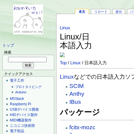
本文
リロード
差分
バ
Linux
Linux/日
本語入力
トップ
検索
Top
/
Linux
/ 日本語入力
クイックアクセス
Linux
などでの日本語入力ソ
電子工作
SCIM
プロトタイピング
Arduino
Anthy
M5Stack
IBus
Raspberry Pi
USBデバイス開発
パッケージ
HIDデバイス製作
MIDI機器製作
ニコニコ技術部
fcitx-mozc
電子部品