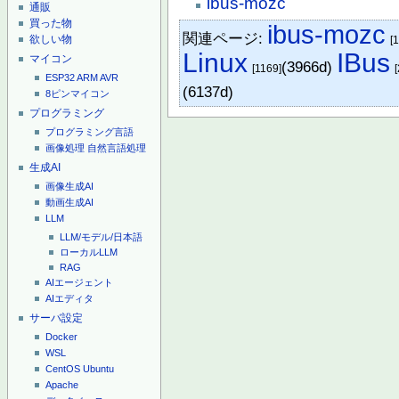
ibus-mozc
通販
買った物
ibus-mozc
関連ページ:
欲しい物
[
Linux
IBus
マイコン
(3966d)
[1169]
ESP32
ARM
AVR
(6137d)
8ピンマイコン
プログラミング
プログラミング言語
画像処理
自然言語処理
生成AI
画像生成AI
動画生成AI
LLM
LLM/モデル/日本語
ローカルLLM
RAG
AIエージェント
AIエディタ
サーバ設定
Docker
WSL
CentOS
Ubuntu
Apache