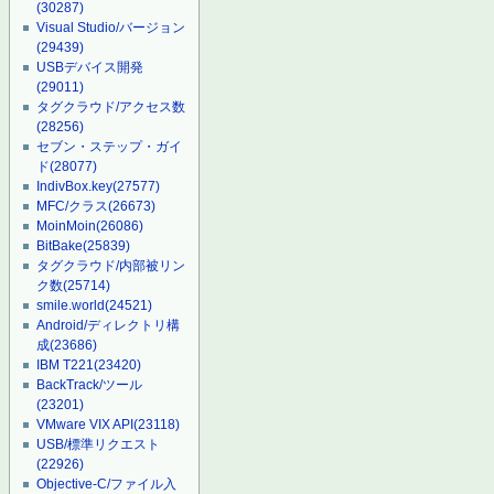
(30287)
Visual Studio/バージョン
(29439)
USBデバイス開発
(29011)
タグクラウド/アクセス数
(28256)
セブン・ステップ・ガイ
ド
(28077)
IndivBox.key
(27577)
MFC/クラス
(26673)
MoinMoin
(26086)
BitBake
(25839)
タグクラウド/内部被リン
ク数
(25714)
smile.world
(24521)
Android/ディレクトリ構
成
(23686)
IBM T221
(23420)
BackTrack/ツール
(23201)
VMware VIX API
(23118)
USB/標準リクエスト
(22926)
Objective-C/ファイル入