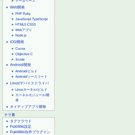
データベース
Web開発
PHP
Ruby
JavaScript
TypeScript
HTML5
CSS3
Webアプリ
Node.js
iOS/開発
Cocoa
Objective-C
Xcode
Android/開発
Android/ビルド
Android/ソースコード
Linux/デバイスドライバ
Linuxカーネル/ビルド
カーネルモジュール/開
発
ネイティブアプリ開発
チラ裏
タグクラウド
PukiWiki設定
PukiWiki/自作プラグイン