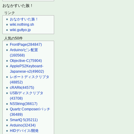
おなかすいた族！
リンク
おなかすいた族！
wiki.nothing.sh
wiki.guttyo.jp
人気の50件
FrontPage
(284847)
Arduino/ピン配置
(160568)
Objective-C
(75904)
ApplePS2Keyboard-
Japanese-v2
(49602)
レポートディスクリプタ
(48852)
cRARk
(44575)
USB/ディスクリプタ
(43708)
NSString
(36617)
Quartz Composer/パッチ
(36489)
SmartQ 5
(35211)
Arduino
(32434)
HIDデバイス/開発