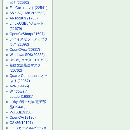
出力
(22592)
FeliCa/コマンド
(22541)
A5：SQL Mk-2
(22532)
ARToolKit
(21785)
Linux/USBガジェット
(21679)
OpenCvSharp
(21607)
デバイスセットアップク
ラス
(21092)
OpenCV/cv
(20837)
Windows SDK
(20833)
USB/リクエスト
(20792)
基礎文法最速マスター
(20762)
Quartz Composerにどっ
ぷり!
(20367)
AVR
(19966)
Windows 7
Loader
(19881)
tokkyo/買った物/電子部
品
(19440)
V-USB
(19156)
OpenCV
(19136)
OSx86
(19107)
Linuxカーネル/バージョ