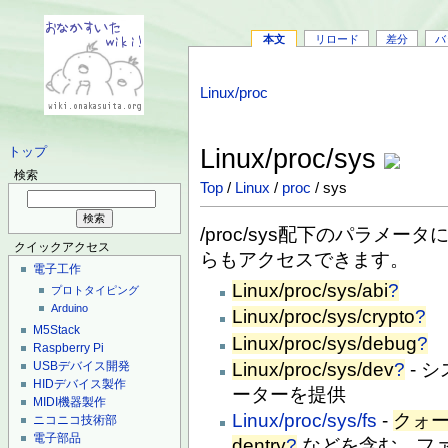
本文
リロード
差分
バ
Linux/proc
Linux/proc/sys
トップ
検索
Top
/
Linux
/
proc
/ sys
/proc/sys配下のパラメー
クイックアクセス
らもアクセスできます。
電子工作
Linux/proc/sys/abi
?
プロトタイピング
Arduino
Linux/proc/sys/crypto
?
M5Stack
Linux/proc/sys/debug
?
Raspberry Pi
USBデバイス開発
Linux/proc/sys/dev
?
- 
HIDデバイス製作
ーターを提供
MIDI機器製作
Linux/proc/sys/fs
-
クォ
ニコニコ技術部
電子部品
dentry
?
などを含む、フ