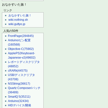
おなかすいた族！
リンク
おなかすいた族！
wiki.nothing.sh
wiki.guttyo.jp
人気の50件
FrontPage
(284845)
Arduino/ピン配置
(160568)
Objective-C
(75902)
ApplePS2Keyboard-
Japanese-v2
(49602)
レポートディスクリプタ
(48852)
cRARk
(44575)
USB/ディスクリプタ
(43708)
NSString
(36617)
Quartz Composer/パッチ
(36489)
SmartQ 5
(35211)
Arduino
(32434)
HIDデバイス/開発