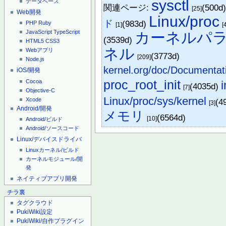
sysctl
データベース
関連ページ:
(500d
[25]
Web開発
Linux/proc
ド
(983d)
PHP
Ruby
[1]
[
JavaScript
TypeScript
カーネルパ
(3539d)
HTML5
CSS3
ネル
Webアプリ
(3773d)
[209]
Node.js
kernel.org/doc/Documentati
iOS/開発
proc_root_init
Cocoa
(4035d)
[7]
Objective-C
Linux/proc/sys/kernel
Xcode
(4
[3]
Android/開発
メモリ
(6564d)
[10]
Android/ビルド
Android/ソースコード
Linux/デバイスドライバ
Linuxカーネル/ビルド
カーネルモジュール/開
発
ネイティブアプリ開発
チラ裏
タグクラウド
PukiWiki設定
PukiWiki/自作プラグイン