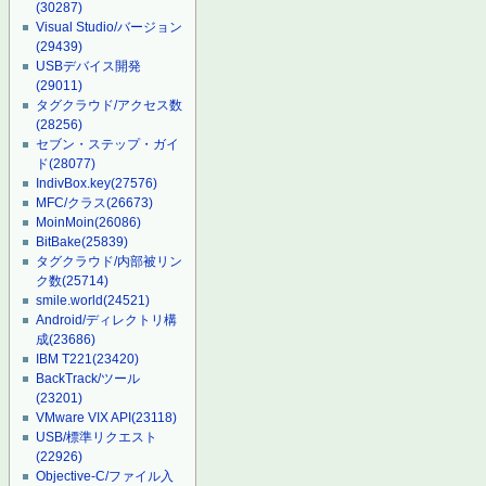
(30287)
Visual Studio/バージョン
(29439)
USBデバイス開発
(29011)
タグクラウド/アクセス数
(28256)
セブン・ステップ・ガイ
ド
(28077)
IndivBox.key
(27576)
MFC/クラス
(26673)
MoinMoin
(26086)
BitBake
(25839)
タグクラウド/内部被リン
ク数
(25714)
smile.world
(24521)
Android/ディレクトリ構
成
(23686)
IBM T221
(23420)
BackTrack/ツール
(23201)
VMware VIX API
(23118)
USB/標準リクエスト
(22926)
Objective-C/ファイル入