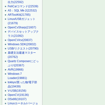
出力
(22592)
FeliCa/コマンド
(22539)
A5：SQL Mk-2
(22532)
ARToolKit
(21785)
Linux/USBガジェット
(21679)
OpenCvSharp
(21607)
デバイスセットアップク
ラス
(21092)
OpenCV/cv
(20837)
Windows SDK
(20832)
USB/リクエスト
(20790)
基礎文法最速マスター
(20762)
Quartz Composerにどっ
ぷり!
(20367)
AVR
(19966)
Windows 7
Loader
(19881)
tokkyo/買った物/電子部
品
(19439)
V-USB
(19156)
OpenCV
(19136)
OSx86
(19107)
Linuxカーネル/バージョ