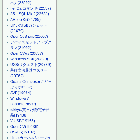
出力
(22592)
FeliCa/コマンド
(22537)
A5：SQL Mk-2
(22531)
ARToolKit
(21785)
Linux/USBガジェット
(21679)
OpenCvSharp
(21607)
デバイスセットアップク
ラス
(21092)
OpenCV/cv
(20837)
Windows SDK
(20829)
USB/リクエスト
(20789)
基礎文法最速マスター
(20762)
Quartz Composerにどっ
ぷり!
(20367)
AVR
(19964)
Windows 7
Loader
(19880)
tokkyo/買った物/電子部
品
(19438)
V-USB
(19155)
OpenCV
(19136)
OSx86
(19107)
Linuxカーネル/バージョ