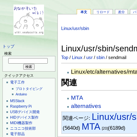
本文
リロード
差分
バ
Linux/usr/sbin
Linux/usr/sbin/send
トップ
検索
Top
/
Linux
/
usr
/
sbin
/ sendmail
Linux/etc/alternatives/mt
クイックアクセス
関連
電子工作
プロトタイピング
Arduino
MTA
M5Stack
alternatives
Raspberry Pi
USBデバイス開発
Linux/usr/s
関連ページ:
HIDデバイス製作
MIDI機器製作
MTA
(5640d)
(6189d)
[20]
ニコニコ技術部
電子部品