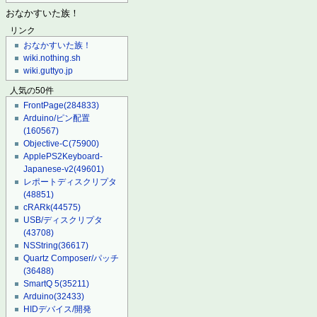
おなかすいた族！
リンク
おなかすいた族！
wiki.nothing.sh
wiki.guttyo.jp
人気の50件
FrontPage
(284833)
Arduino/ピン配置
(160567)
Objective-C
(75900)
ApplePS2Keyboard-
Japanese-v2
(49601)
レポートディスクリプタ
(48851)
cRARk
(44575)
USB/ディスクリプタ
(43708)
NSString
(36617)
Quartz Composer/パッチ
(36488)
SmartQ 5
(35211)
Arduino
(32433)
HIDデバイス/開発