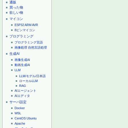
通販
買った物
欲しい物
マイコン
ESP32
ARM
AVR
8ピンマイコン
プログラミング
プログラミング言語
画像処理
自然言語処理
生成AI
画像生成AI
動画生成AI
LLM
LLM/モデル/日本語
ローカルLLM
RAG
AIエージェント
AIエディタ
サーバ設定
Docker
WSL
CentOS
Ubuntu
Apache