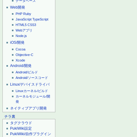
データベース
Web開発
PHP
Ruby
JavaScript
TypeScript
HTML5
CSS3
Webアプリ
Node.js
iOS/開発
Cocoa
Objective-C
Xcode
Android/開発
Android/ビルド
Android/ソースコード
Linux/デバイスドライバ
Linuxカーネル/ビルド
カーネルモジュール/開
発
ネイティブアプリ開発
チラ裏
タグクラウド
PukiWiki設定
PukiWiki/自作プラグイン