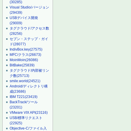
(30285)
Visual Studio/バージョン
(29439)
USBデバイス開発
(29009)
タグクラウド/アクセス数
(28256)
セブン・ステップ・ガイ
ド
(28077)
IndivBox.key
(27575)
MFC/クラス
(26673)
MoinMoin
(26086)
BitBake
(25839)
タグクラウド/内部被リン
ク数
(25713)
smile.world
(24521)
Android/ディレクトリ構
成
(23686)
IBM T221
(23419)
BackTrack/ツール
(23201)
VMware VIX API
(23116)
USB/標準リクエスト
(22925)
Objective-C/ファイル入