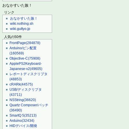
おなかすいた族！
リンク
おなかすいた族！
wiki.nothing.sh
wiki.guttyo.jp
人気の50件
FrontPage
(284878)
Arduino/ピン配置
(160569)
Objective-C
(75908)
ApplePS2Keyboard-
Japanese-v2
(49605)
レポートディスクリプタ
(48853)
cRARk
(44575)
USB/ディスクリプタ
(43711)
NSString
(36620)
Quartz Composer/パッチ
(36490)
SmartQ 5
(35213)
Arduino
(32434)
HIDデバイス/開発