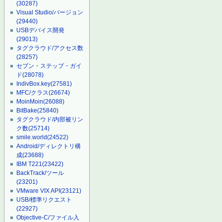
(30287)
Visual Studio/バージョン
(29440)
USBデバイス開発
(29013)
タグクラウド/アクセス数
(28257)
セブン・ステップ・ガイ
ド
(28078)
IndivBox.key
(27581)
MFC/クラス
(26674)
MoinMoin
(26088)
BitBake
(25840)
タグクラウド/内部被リン
ク数
(25714)
smile.world
(24522)
Android/ディレクトリ構
成
(23688)
IBM T221
(23422)
BackTrack/ツール
(23201)
VMware VIX API
(23121)
USB/標準リクエスト
(22927)
Objective-C/ファイル入