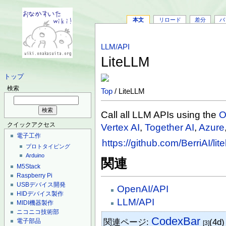
本文
リロード
差分
バ
LLM/API
LiteLLM
トップ
検索
Top
/ LiteLLM
Call all LLM APIs using the
O
クイックアクセス
Vertex AI
,
Together AI
,
Azure
電子工作
https://github.com/BerriAI/lite
プロトタイピング
Arduino
関連
M5Stack
Raspberry Pi
USBデバイス開発
OpenAI/API
HIDデバイス製作
LLM/API
MIDI機器製作
ニコニコ技術部
CodexBar
関連ページ:
(4d
電子部品
[3]