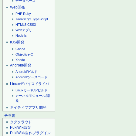
データベース
Web開発
PHP
Ruby
JavaScript
TypeScript
HTML5
CSS3
Webアプリ
Node.js
iOS/開発
Cocoa
Objective-C
Xcode
Android/開発
Android/ビルド
Android/ソースコード
Linux/デバイスドライバ
Linuxカーネル/ビルド
カーネルモジュール/開
発
ネイティブアプリ開発
チラ裏
タグクラウド
PukiWiki設定
PukiWiki/自作プラグイン