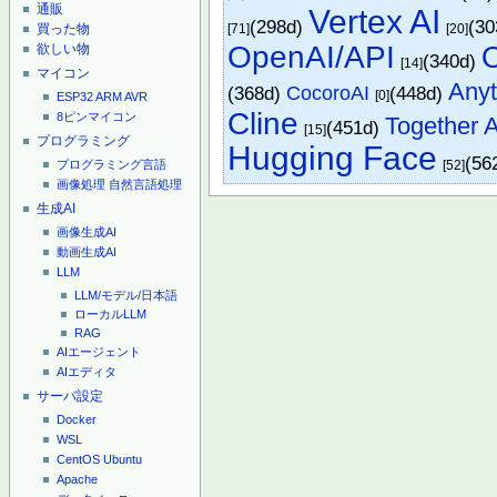
通販
Vertex AI
(298d)
(3
[71]
[20]
買った物
OpenAI/API
欲しい物
(340d)
[14]
マイコン
Any
(368d)
CocoroAI
(448d)
[0]
ESP32
ARM
AVR
Cline
8ピンマイコン
Together A
(451d)
[15]
プログラミング
Hugging Face
(56
[52]
プログラミング言語
画像処理
自然言語処理
生成AI
画像生成AI
動画生成AI
LLM
LLM/モデル/日本語
ローカルLLM
RAG
AIエージェント
AIエディタ
サーバ設定
Docker
WSL
CentOS
Ubuntu
Apache