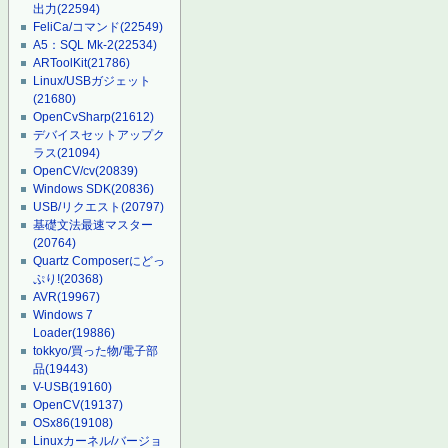
出力
(22594)
FeliCa/コマンド
(22549)
A5：SQL Mk-2
(22534)
ARToolKit
(21786)
Linux/USBガジェット
(21680)
OpenCvSharp
(21612)
デバイスセットアップク
ラス
(21094)
OpenCV/cv
(20839)
Windows SDK
(20836)
USB/リクエスト
(20797)
基礎文法最速マスター
(20764)
Quartz Composerにどっ
ぷり!
(20368)
AVR
(19967)
Windows 7
Loader
(19886)
tokkyo/買った物/電子部
品
(19443)
V-USB
(19160)
OpenCV
(19137)
OSx86
(19108)
Linuxカーネル/バージョ