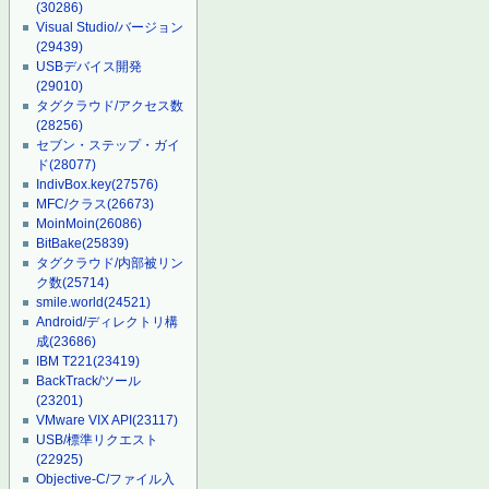
(30286)
Visual Studio/バージョン
(29439)
USBデバイス開発
(29010)
タグクラウド/アクセス数
(28256)
セブン・ステップ・ガイ
ド
(28077)
IndivBox.key
(27576)
MFC/クラス
(26673)
MoinMoin
(26086)
BitBake
(25839)
タグクラウド/内部被リン
ク数
(25714)
smile.world
(24521)
Android/ディレクトリ構
成
(23686)
IBM T221
(23419)
BackTrack/ツール
(23201)
VMware VIX API
(23117)
USB/標準リクエスト
(22925)
Objective-C/ファイル入