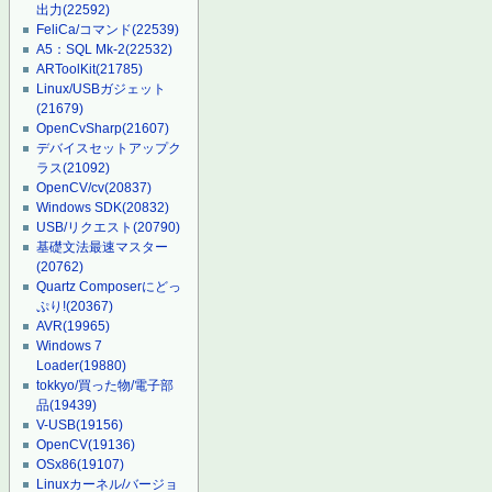
出力
(22592)
FeliCa/コマンド
(22539)
A5：SQL Mk-2
(22532)
ARToolKit
(21785)
Linux/USBガジェット
(21679)
OpenCvSharp
(21607)
デバイスセットアップク
ラス
(21092)
OpenCV/cv
(20837)
Windows SDK
(20832)
USB/リクエスト
(20790)
基礎文法最速マスター
(20762)
Quartz Composerにどっ
ぷり!
(20367)
AVR
(19965)
Windows 7
Loader
(19880)
tokkyo/買った物/電子部
品
(19439)
V-USB
(19156)
OpenCV
(19136)
OSx86
(19107)
Linuxカーネル/バージョ