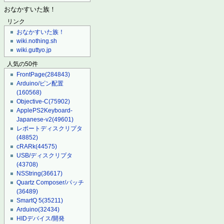
おなかすいた族！
リンク
おなかすいた族！
wiki.nothing.sh
wiki.guttyo.jp
人気の50件
FrontPage
(284843)
Arduino/ピン配置
(160568)
Objective-C
(75902)
ApplePS2Keyboard-
Japanese-v2
(49601)
レポートディスクリプタ
(48852)
cRARk
(44575)
USB/ディスクリプタ
(43708)
NSString
(36617)
Quartz Composer/パッチ
(36489)
SmartQ 5
(35211)
Arduino
(32434)
HIDデバイス/開発