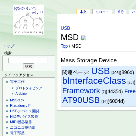
本文
リロード
差分
バ
USB
MSD
Top
/ MSD
トップ
検索
Mass Storage Device
USB
関連ページ:
(896d)
[406]
クイックアクセス
bInterfaceClass
電子工作
[25]
Framework
プロトタイピング
(4435d)
Free
[7]
Arduino
AT90USB
M5Stack
(6004d)
[16]
Raspberry Pi
USBデバイス開発
HIDデバイス製作
MIDI機器製作
ニコニコ技術部
電子部品