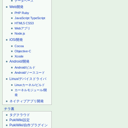
データベース
Web開発
PHP
Ruby
JavaScript
TypeScript
HTML5
CSS3
Webアプリ
Node.js
iOS/開発
Cocoa
Objective-C
Xcode
Android/開発
Android/ビルド
Android/ソースコード
Linux/デバイスドライバ
Linuxカーネル/ビルド
カーネルモジュール/開
発
ネイティブアプリ開発
チラ裏
タグクラウド
PukiWiki設定
PukiWiki/自作プラグイン