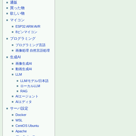
通販
買った物
欲しい物
マイコン
ESP32
ARM
AVR
8ピンマイコン
プログラミング
プログラミング言語
画像処理
自然言語処理
生成AI
画像生成AI
動画生成AI
LLM
LLM/モデル/日本語
ローカルLLM
RAG
AIエージェント
AIエディタ
サーバ設定
Docker
WSL
CentOS
Ubuntu
Apache