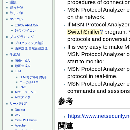
procedures of connection
通販
買った物
MSN Protocol Analyzer en
欲しい物
on the network.
マイコン
If MSN Protocol Analyzer 
ESP32
ARM
AVR
8ピンマイコン
SwitchSniffer
?
program, Y
プログラミング
protocols and conversati
プログラミング言語
It is very easy to make M
画像処理
自然言語処理
MSN Protocol Analyzer o
生成AI
start to monitor.
画像生成AI
動画生成AI
MSN Protocol Analyzer 
LLM
protocol in real-time.
LLM/モデル/日本語
ローカルLLM
MSN Protocol Analyzer en
RAG
commands and sessions o
AIエージェント
AIエディタ
参考
サーバ設定
Docker
https://www.netsecurity.
WSL
CentOS
Ubuntu
関連
Apache