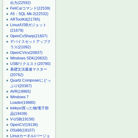
出力
(22592)
FeliCa/コマンド
(22539)
A5：SQL Mk-2
(22532)
ARToolKit
(21785)
Linux/USBガジェット
(21679)
OpenCvSharp
(21607)
デバイスセットアップク
ラス
(21092)
OpenCV/cv
(20837)
Windows SDK
(20832)
USB/リクエスト
(20790)
基礎文法最速マスター
(20762)
Quartz Composerにどっ
ぷり!
(20367)
AVR
(19965)
Windows 7
Loader
(19880)
tokkyo/買った物/電子部
品
(19439)
V-USB
(19156)
OpenCV
(19136)
OSx86
(19107)
Linuxカーネル/バージョ