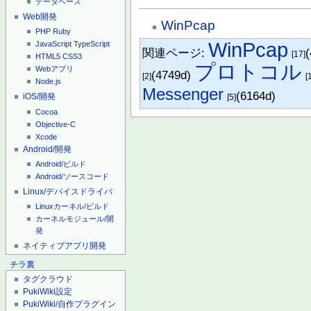
データベース
Web開発
WinPcap
PHP
Ruby
WinPcap
JavaScript
TypeScript
関連ページ:
[17]
HTML5
CSS3
プロトコル
Webアプリ
(4749d)
[2]
[
Node.js
Messenger
(6164d)
iOS/開発
[5]
Cocoa
Objective-C
Xcode
Android/開発
Android/ビルド
Android/ソースコード
Linux/デバイスドライバ
Linuxカーネル/ビルド
カーネルモジュール/開
発
ネイティブアプリ開発
チラ裏
タグクラウド
PukiWiki設定
PukiWiki/自作プラグイン