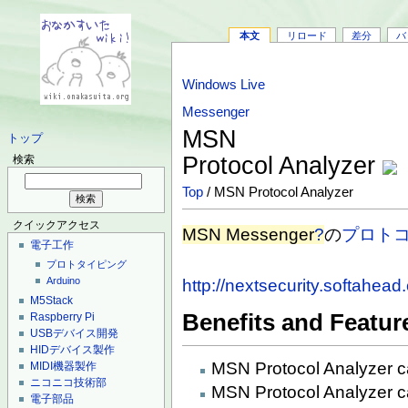
本文
リロード
差分
バ
Windows Live
Messenger
MSN
トップ
Protocol Analyzer
検索
Top
/ MSN Protocol Analyzer
クイックアクセス
MSN Messenger
?
の
プロト
電子工作
プロトタイピング
Arduino
http://nextsecurity.softahe
M5Stack
Benefits and Featur
Raspberry Pi
USBデバイス開発
HIDデバイス製作
MSN Protocol Analyzer c
MIDI機器製作
ニコニコ技術部
MSN Protocol Analyzer
電子部品