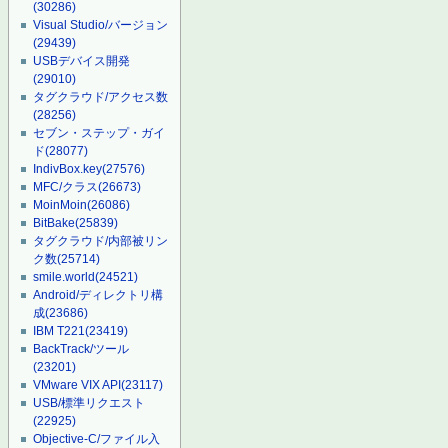
(30286)
Visual Studio/バージョン
(29439)
USBデバイス開発
(29010)
タグクラウド/アクセス数
(28256)
セブン・ステップ・ガイ
ド
(28077)
IndivBox.key
(27576)
MFC/クラス
(26673)
MoinMoin
(26086)
BitBake
(25839)
タグクラウド/内部被リン
ク数
(25714)
smile.world
(24521)
Android/ディレクトリ構
成
(23686)
IBM T221
(23419)
BackTrack/ツール
(23201)
VMware VIX API
(23117)
USB/標準リクエスト
(22925)
Objective-C/ファイル入