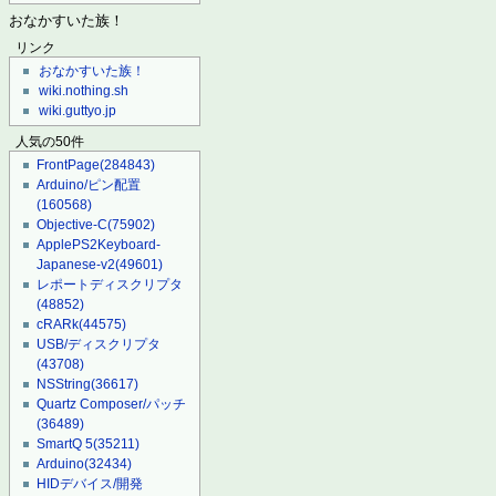
おなかすいた族！
リンク
おなかすいた族！
wiki.nothing.sh
wiki.guttyo.jp
人気の50件
FrontPage
(284843)
Arduino/ピン配置
(160568)
Objective-C
(75902)
ApplePS2Keyboard-
Japanese-v2
(49601)
レポートディスクリプタ
(48852)
cRARk
(44575)
USB/ディスクリプタ
(43708)
NSString
(36617)
Quartz Composer/パッチ
(36489)
SmartQ 5
(35211)
Arduino
(32434)
HIDデバイス/開発