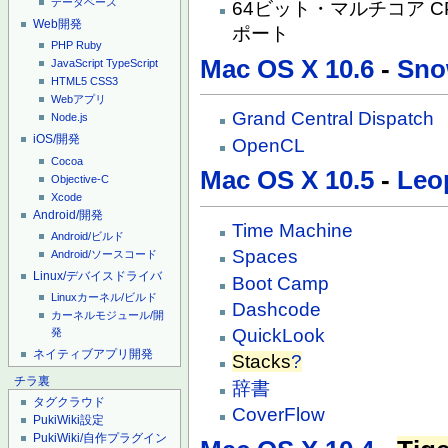
データベース
64ビット・マルチコア CPU（
Web開発
ポート
PHP
Ruby
Mac OS X 10.6
-
Sno
JavaScript
TypeScript
HTML5
CSS3
Webアプリ
Grand Central Dispatch
Node.js
iOS/開発
OpenCL
Cocoa
Mac OS X 10.5
-
Leo
Objective-C
Xcode
Android/開発
Time Machine
Android/ビルド
Spaces
Android/ソースコード
Linux/デバイスドライバ
Boot Camp
Linuxカーネル/ビルド
Dashcode
カーネルモジュール/開
QuickLook
発
ネイティブアプリ開発
Stacks
?
チラ裏
辞書
タグクラウド
CoverFlow
PukiWiki設定
PukiWiki/自作プラグイン