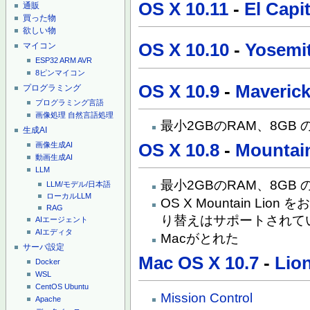
OS X 10.11
-
El Capi
通販
買った物
欲しい物
OS X 10.10
-
Yosemi
マイコン
ESP32
ARM
AVR
8ピンマイコン
OS X 10.9
-
Maveric
プログラミング
プログラミング言語
画像処理
自然言語処理
最小2GBのRAM、8GB
生成AI
OS X 10.8
-
Mountai
画像生成AI
動画生成AI
LLM
最小2GBのRAM、8GB
LLM/モデル/日本語
ローカルLLM
OS X Mountain L
RAG
り替えはサポートされて
AIエージェント
AIエディタ
Macがとれた
サーバ設定
Mac OS X 10.7
-
Lio
Docker
WSL
CentOS
Ubuntu
Mission Control
Apache