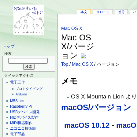
本文
リロード
差分
バ
Mac OS X
Mac OS
X/バージ
トップ
ョン
検索
Top
/
Mac OS X
/ バージョン
クイックアクセス
メモ
電子工作
プロトタイピング
Arduino
OS X Mountain L
M5Stack
macOS/バージョン
Raspberry Pi
USBデバイス開発
HIDデバイス製作
MIDI機器製作
macOS 10.12
-
macOS
ニコニコ技術部
電子部品