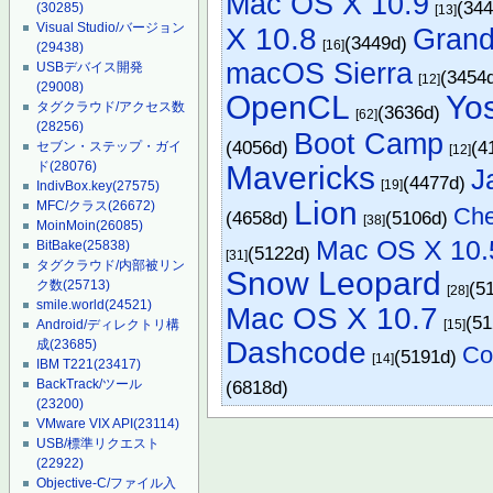
Mac OS X 10.9
(34
(30285)
[13]
Visual Studio/バージョン
X 10.8
Grand
(3449d)
[16]
(29438)
macOS Sierra
USBデバイス開発
(3454
[12]
(29008)
OpenCL
Yo
タグクラウド/アクセス数
(3636d)
[62]
(28256)
Boot Camp
(4056d)
(4
セブン・ステップ・ガイ
[12]
ド
(28076)
Mavericks
J
(4477d)
[19]
IndivBox.key
(27575)
Lion
MFC/クラス
(26672)
Che
(4658d)
(5106d)
[38]
MoinMoin
(26085)
Mac OS X 10.
BitBake
(25838)
(5122d)
[31]
タグクラウド/内部被リン
Snow Leopard
(5
ク数
(25713)
[28]
smile.world
(24521)
Mac OS X 10.7
(5
[15]
Android/ディレクトリ構
Dashcode
成
(23685)
Co
(5191d)
[14]
IBM T221
(23417)
(6818d)
BackTrack/ツール
(23200)
VMware VIX API
(23114)
USB/標準リクエスト
(22922)
Objective-C/ファイル入