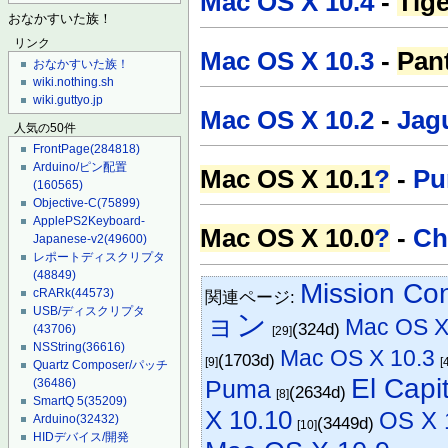
Mac OS X 10.4
-
Tige
おなかすいた族！
リンク
Mac OS X 10.3
-
Pan
おなかすいた族！
wiki.nothing.sh
wiki.guttyo.jp
Mac OS X 10.2
-
Jag
人気の50件
FrontPage
(284818)
Arduino/ピン配置
Mac OS X 10.1
?
-
P
(160565)
Objective-C
(75899)
ApplePS2Keyboard-
Mac OS X 10.0
?
-
Ch
Japanese-v2
(49600)
レポートディスクリプタ
(48849)
Mission Con
cRARk
(44573)
関連ページ:
USB/ディスクリプタ
ョン
Mac OS X
(324d)
(43706)
[29]
NSString
(36616)
Mac OS X 10.3
(1703d)
[9]
[
Quartz Composer/パッチ
El Capi
Puma
(36486)
(2634d)
[8]
SmartQ 5
(35209)
X 10.10
OS X 
Arduino
(32432)
(3449d)
[10]
HIDデバイス/開発