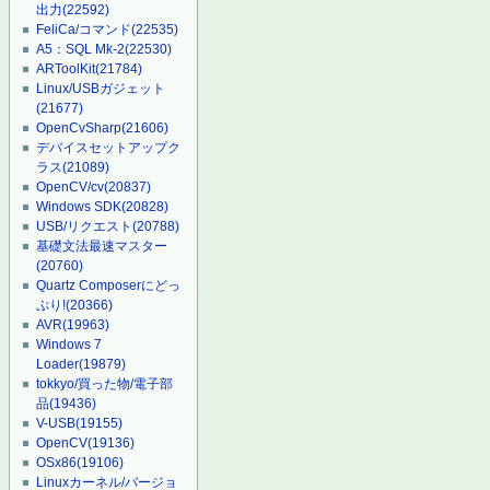
出力
(22592)
FeliCa/コマンド
(22535)
A5：SQL Mk-2
(22530)
ARToolKit
(21784)
Linux/USBガジェット
(21677)
OpenCvSharp
(21606)
デバイスセットアップク
ラス
(21089)
OpenCV/cv
(20837)
Windows SDK
(20828)
USB/リクエスト
(20788)
基礎文法最速マスター
(20760)
Quartz Composerにどっ
ぷり!
(20366)
AVR
(19963)
Windows 7
Loader
(19879)
tokkyo/買った物/電子部
品
(19436)
V-USB
(19155)
OpenCV
(19136)
OSx86
(19106)
Linuxカーネル/バージョ