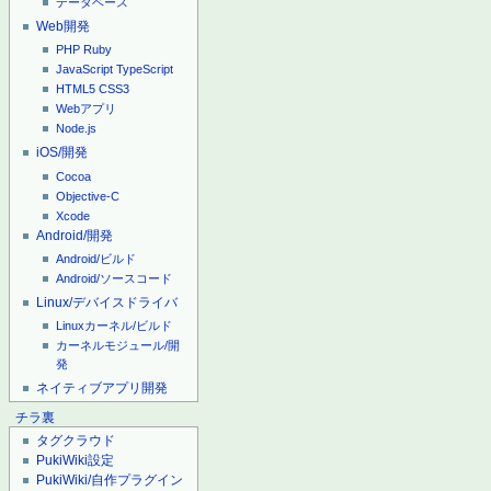
データベース
Web開発
PHP
Ruby
JavaScript
TypeScript
HTML5
CSS3
Webアプリ
Node.js
iOS/開発
Cocoa
Objective-C
Xcode
Android/開発
Android/ビルド
Android/ソースコード
Linux/デバイスドライバ
Linuxカーネル/ビルド
カーネルモジュール/開
発
ネイティブアプリ開発
チラ裏
タグクラウド
PukiWiki設定
PukiWiki/自作プラグイン