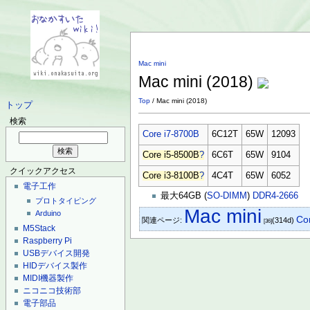
Mac mini
Mac mini (2018)
Top
/ Mac mini (2018)
トップ
検索
Core i7-8700B
6C12T
65W
12093
Core i5-8500B
?
6C6T
65W
9104
クイックアクセス
Core i3-8100B
?
4C4T
65W
6052
電子工作
最大64GB (
SO-DIMM
)
DDR4-2666
プロトタイピング
Mac mini
Arduino
Co
関連ページ:
(314d)
[36]
M5Stack
Raspberry Pi
USBデバイス開発
HIDデバイス製作
MIDI機器製作
ニコニコ技術部
電子部品