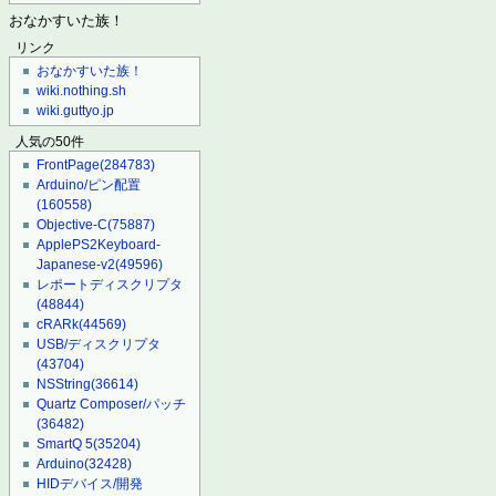
おなかすいた族！
リンク
おなかすいた族！
wiki.nothing.sh
wiki.guttyo.jp
人気の50件
FrontPage
(284783)
Arduino/ピン配置
(160558)
Objective-C
(75887)
ApplePS2Keyboard-
Japanese-v2
(49596)
レポートディスクリプタ
(48844)
cRARk
(44569)
USB/ディスクリプタ
(43704)
NSString
(36614)
Quartz Composer/パッチ
(36482)
SmartQ 5
(35204)
Arduino
(32428)
HIDデバイス/開発