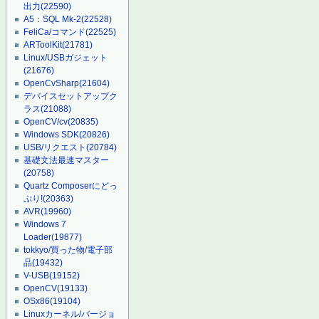
出力
(22590)
A5：SQL Mk-2
(22528)
FeliCa/コマンド
(22525)
ARToolKit
(21781)
Linux/USBガジェット
(21676)
OpenCvSharp
(21604)
デバイスセットアップク
ラス
(21088)
OpenCV/cv
(20835)
Windows SDK
(20826)
USB/リクエスト
(20784)
基礎文法最速マスター
(20758)
Quartz Composerにどっ
ぷり!
(20363)
AVR
(19960)
Windows 7
Loader
(19877)
tokkyo/買った物/電子部
品
(19432)
V-USB
(19152)
OpenCV
(19133)
OSx86
(19104)
Linuxカーネル/バージョ