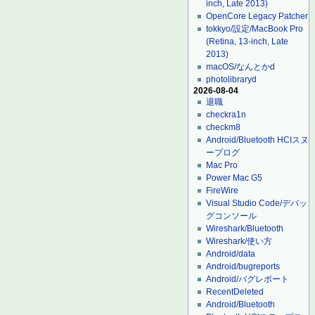
inch, Late 2013)
OpenCore Legacy Patcher
tokkyo/設定/MacBook Pro
(Retina, 13-inch, Late
2013)
macOS/なんとかd
photolibraryd
2026-08-04
退職
checkra1n
checkm8
Android/Bluetooth HCIスヌ
ープログ
Mac Pro
Power Mac G5
FireWire
Visual Studio Code/デバッ
グコンソール
Wireshark/Bluetooth
Wireshark/使い方
Android/data
Android/bugreports
Android/バグレポート
RecentDeleted
Android/Bluetooth