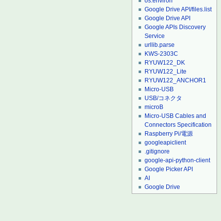
os.environ
Google Drive API/files.list
Google Drive API
Google APIs Discovery
Service
urllib.parse
KWS-2303C
RYUW122_DK
RYUW122_Lite
RYUW122_ANCHOR1
Micro-USB
USB/コネクタ
microB
Micro-USB Cables and
Connectors Specification
Raspberry Pi/電源
googleapiclient
.gitignore
google-api-python-client
Google Picker API
AI
Google Drive