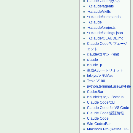
Claude Code/使い方
~/.claude/agents
~/.claude/skills
~/.claude/commands
~/.claude
~/.claude/projects
~/.claude/settings.json
~/.claude/CLAUDE.md
Claude Code/サブエージ
ェント
claude/コマンド/init
claude
claude -p
生成AI/レートリミット
tokkyo/メモ/Mac
Tesla V100
python.terminal.useEnvFile
CodexBar
claude/コマンド/status
Claude Code/CLI
Claude Code for VS Code
Claude Code/認証情報
Claude Code
Win-CodexBar
MacBook Pro (Retina, 13-