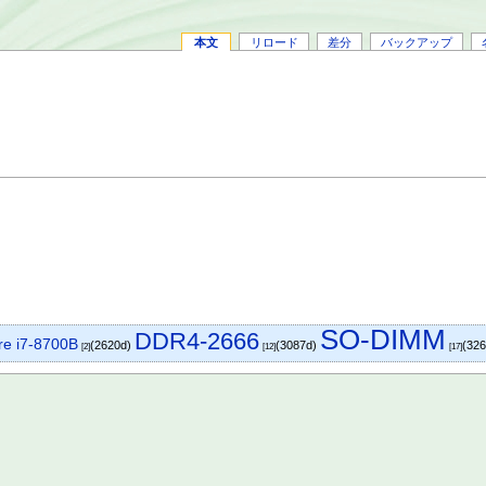
本文
リロード
差分
バックアップ
SO-DIMM
DDR4-2666
re i7-8700B
(2620d)
(3087d)
(326
[2]
[12]
[17]