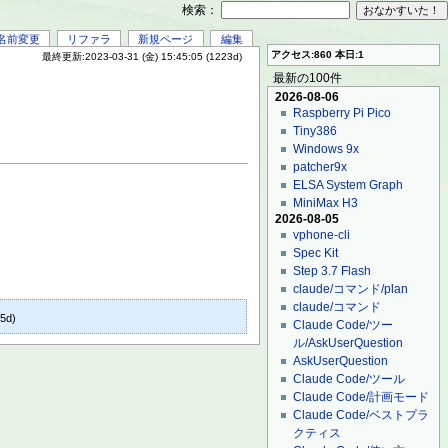
検索：
名前変更
リファラ
新規ページ
編集
アクセス:860 本日:1
最終更新:2023-03-31 (金) 15:45:05 (1223d)
最新の100件
2026-08-06
Raspberry Pi Pico
Tiny386
Windows 9x
patcher9x
ELSA System Graph
MiniMax H3
2026-08-05
vphone-cli
Spec Kit
Step 3.7 Flash
claude/コマンド/plan
claude/コマンド
5d)
Claude Code/ツー
ル/AskUserQuestion
AskUserQuestion
Claude Code/ツール
Claude Code/計画モード
Claude Code/ベストプラ
クティス