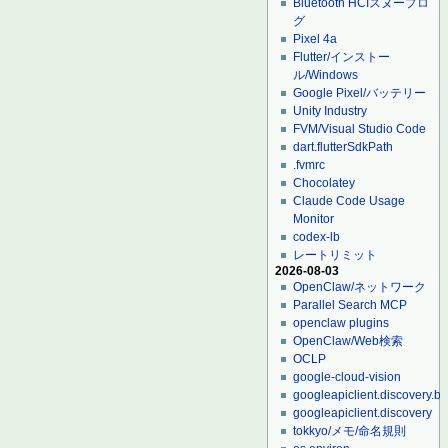
Bluetooth HCIスヌープロ
グ
Pixel 4a
Flutter/インストー
ル/Windows
Google Pixel/バッテリー
Unity Industry
FVM/Visual Studio Code
dart.flutterSdkPath
.fvmrc
Chocolatey
Claude Code Usage
Monitor
codex-lb
レートリミット
2026-08-03
OpenClaw/ネットワーク
Parallel Search MCP
openclaw plugins
OpenClaw/Web検索
OCLP
google-cloud-vision
googleapiclient.discovery.bu
googleapiclient.discovery
tokkyo/メモ/命名規則