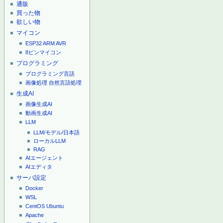
通販
買った物
欲しい物
マイコン
ESP32
ARM
AVR
8ピンマイコン
プログラミング
プログラミング言語
画像処理
自然言語処理
生成AI
画像生成AI
動画生成AI
LLM
LLM/モデル/日本語
ローカルLLM
RAG
AIエージェント
AIエディタ
サーバ設定
Docker
WSL
CentOS
Ubuntu
Apache