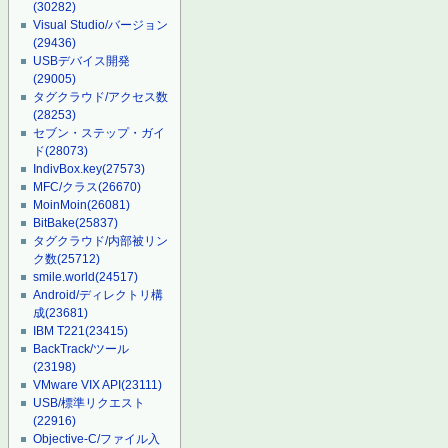
(30282)
Visual Studio/バージョン
(29436)
USBデバイス開発
(29005)
タグクラウド/アクセス数
(28253)
セブン・ステップ・ガイ
ド
(28073)
IndivBox.key
(27573)
MFC/クラス
(26670)
MoinMoin
(26081)
BitBake
(25837)
タグクラウド/内部被リン
ク数
(25712)
smile.world
(24517)
Android/ディレクトリ構
成
(23681)
IBM T221
(23415)
BackTrack/ツール
(23198)
VMware VIX API
(23111)
USB/標準リクエスト
(22916)
Objective-C/ファイル入