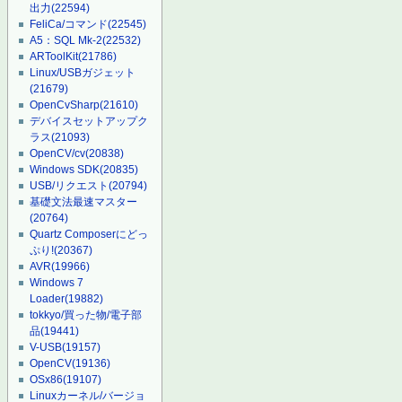
出力
(22594)
FeliCa/コマンド
(22545)
A5：SQL Mk-2
(22532)
ARToolKit
(21786)
Linux/USBガジェット
(21679)
OpenCvSharp
(21610)
デバイスセットアップク
ラス
(21093)
OpenCV/cv
(20838)
Windows SDK
(20835)
USB/リクエスト
(20794)
基礎文法最速マスター
(20764)
Quartz Composerにどっ
ぷり!
(20367)
AVR
(19966)
Windows 7
Loader
(19882)
tokkyo/買った物/電子部
品
(19441)
V-USB
(19157)
OpenCV
(19136)
OSx86
(19107)
Linuxカーネル/バージョ