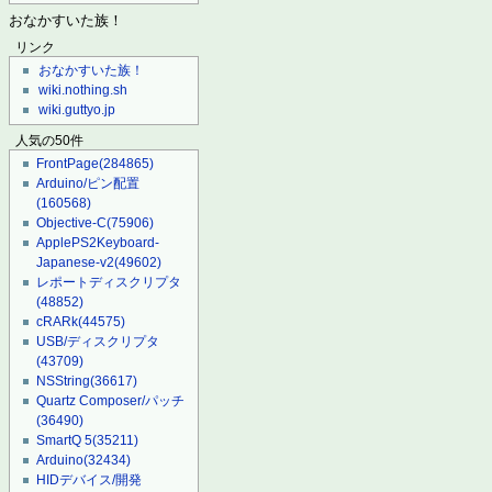
おなかすいた族！
リンク
おなかすいた族！
wiki.nothing.sh
wiki.guttyo.jp
人気の50件
FrontPage
(284865)
Arduino/ピン配置
(160568)
Objective-C
(75906)
ApplePS2Keyboard-
Japanese-v2
(49602)
レポートディスクリプタ
(48852)
cRARk
(44575)
USB/ディスクリプタ
(43709)
NSString
(36617)
Quartz Composer/パッチ
(36490)
SmartQ 5
(35211)
Arduino
(32434)
HIDデバイス/開発