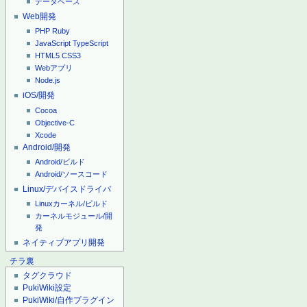
データベース
Web開発
PHP
Ruby
JavaScript
TypeScript
HTML5
CSS3
Webアプリ
Node.js
iOS/開発
Cocoa
Objective-C
Xcode
Android/開発
Android/ビルド
Android/ソースコード
Linux/デバイスドライバ
Linuxカーネル/ビルド
カーネルモジュール/開
発
ネイティブアプリ開発
チラ裏
タグクラウド
PukiWiki設定
PukiWiki/自作プラグイン