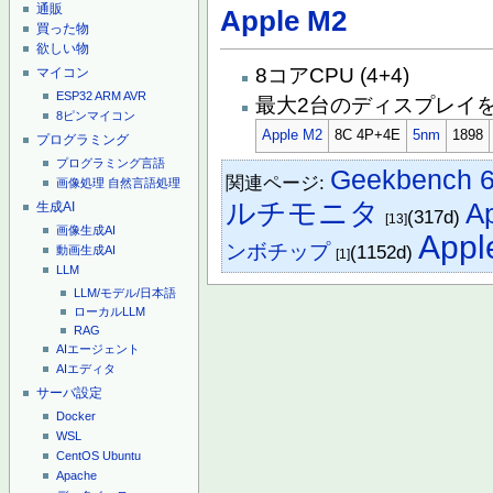
通販
Apple M2
買った物
欲しい物
8コアCPU (4+4)
マイコン
ESP32
ARM
AVR
最大2台のディスプレイ
8ピンマイコン
Apple M2
8C 4P+4E
5nm
1898
プログラミング
プログラミング言語
Geekbench 
関連ページ:
画像処理
自然言語処理
ルチモニタ
A
生成AI
(317d)
[13]
画像生成AI
Appl
ンボチップ
(1152d)
動画生成AI
[1]
LLM
LLM/モデル/日本語
ローカルLLM
RAG
AIエージェント
AIエディタ
サーバ設定
Docker
WSL
CentOS
Ubuntu
Apache