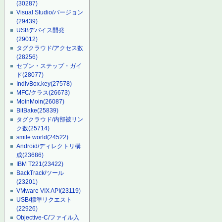
(30287)
Visual Studio/バージョン
(29439)
USBデバイス開発
(29012)
タグクラウド/アクセス数
(28256)
セブン・ステップ・ガイ
ド
(28077)
IndivBox.key
(27578)
MFC/クラス
(26673)
MoinMoin
(26087)
BitBake
(25839)
タグクラウド/内部被リン
ク数
(25714)
smile.world
(24522)
Android/ディレクトリ構
成
(23686)
IBM T221
(23422)
BackTrack/ツール
(23201)
VMware VIX API
(23119)
USB/標準リクエスト
(22926)
Objective-C/ファイル入