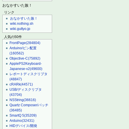
おなかすいた族！
リンク
おなかすいた族！
wiki.nothing.sh
wiki.guttyo.jp
人気の50件
FrontPage
(284804)
Arduino/ピン配置
(160562)
Objective-C
(75892)
ApplePS2Keyboard-
Japanese-v2
(49600)
レポートディスクリプタ
(48847)
cRARk
(44571)
USB/ディスクリプタ
(43704)
NSString
(36616)
Quartz Composer/パッチ
(36485)
SmartQ 5
(35209)
Arduino
(32431)
HIDデバイス/開発