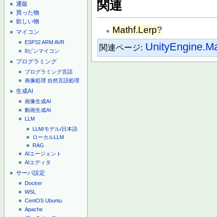
関連
通販
買った物
欲しい物
Mathf.Lerp
?
マイコン
ESP32
ARM
AVR
UnityEngine.Ma
関連ページ:
8ピンマイコン
プログラミング
プログラミング言語
画像処理
自然言語処理
生成AI
画像生成AI
動画生成AI
LLM
LLM/モデル/日本語
ローカルLLM
RAG
AIエージェント
AIエディタ
サーバ設定
Docker
WSL
CentOS
Ubuntu
Apache