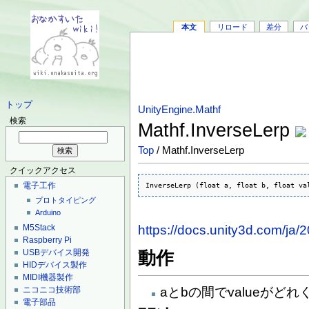
本文
リロード
差分
バ
トップ
UnityEngine.Mathf
検索
Mathf.InverseLerp
Top
/ Mathf.InverseLerp
クイックアクセス
電子工作
InverseLerp (float a, float b, float va
プロトタイピング
Arduino
https://docs.unity3d.com/ja/
M5Stack
Raspberry Pi
USBデバイス開発
動作
HIDデバイス製作
MIDI機器製作
ニコニコ技術部
aとbの間でvalueがど
電子部品