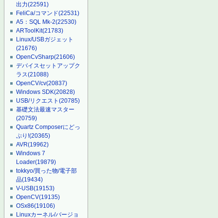
出力
(22591)
FeliCa/コマンド
(22531)
A5：SQL Mk-2
(22530)
ARToolKit
(21783)
Linux/USBガジェット
(21676)
OpenCvSharp
(21606)
デバイスセットアップク
ラス
(21088)
OpenCV/cv
(20837)
Windows SDK
(20828)
USB/リクエスト
(20785)
基礎文法最速マスター
(20759)
Quartz Composerにどっ
ぷり!
(20365)
AVR
(19962)
Windows 7
Loader
(19879)
tokkyo/買った物/電子部
品
(19434)
V-USB
(19153)
OpenCV
(19135)
OSx86
(19106)
Linuxカーネル/バージョ