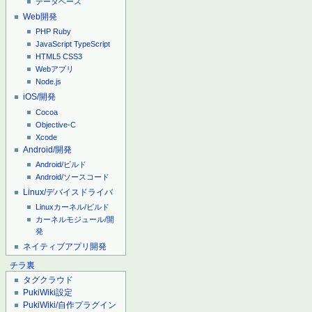
データベース
Web開発
PHP
Ruby
JavaScript
TypeScript
HTML5
CSS3
Webアプリ
Node.js
iOS/開発
Cocoa
Objective-C
Xcode
Android/開発
Android/ビルド
Android/ソースコード
Linux/デバイスドライバ
Linuxカーネル/ビルド
カーネルモジュール/開
発
ネイティブアプリ開発
チラ裏
タグクラウド
PukiWiki設定
PukiWiki/自作プラグイン