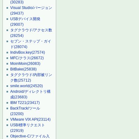
(30283)
Visual Studio/バージョン
(29437)
USBデバイス開発
(29007)
タグクラウド/アクセス数
(28254)
セブン・ステップ・ガイ
ド
(28074)
IndivBox.key
(27574)
MFC/クラス
(26672)
MoinMoin
(26083)
BitBake
(25838)
タグクラウド/内部被リン
ク数
(25712)
smile.world
(24520)
Android/ディレクトリ構
成
(23683)
IBM T221
(23417)
BackTrack/ツール
(23200)
VMware VIX API
(23114)
USB/標準リクエスト
(22919)
Objective-C/ファイル入