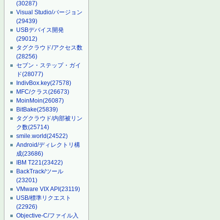
(30287)
Visual Studio/バージョン
(29439)
USBデバイス開発
(29012)
タグクラウド/アクセス数
(28256)
セブン・ステップ・ガイ
ド
(28077)
IndivBox.key
(27578)
MFC/クラス
(26673)
MoinMoin
(26087)
BitBake
(25839)
タグクラウド/内部被リン
ク数
(25714)
smile.world
(24522)
Android/ディレクトリ構
成
(23686)
IBM T221
(23422)
BackTrack/ツール
(23201)
VMware VIX API
(23119)
USB/標準リクエスト
(22926)
Objective-C/ファイル入