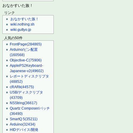
おなかすいた族！
リンク
おなかすいた族！
wiki.nothing.sh
wiki.guttyo.jp
人気の50件
FrontPage
(284865)
Arduino/ピン配置
(160568)
Objective-C
(75906)
ApplePS2Keyboard-
Japanese-v2
(49602)
レポートディスクリプタ
(48852)
cRARk
(44575)
USB/ディスクリプタ
(43709)
NSString
(36617)
Quartz Composer/パッチ
(36490)
SmartQ 5
(35211)
Arduino
(32434)
HIDデバイス/開発