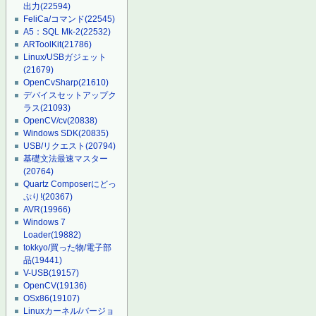
出力
(22594)
FeliCa/コマンド
(22545)
A5：SQL Mk-2
(22532)
ARToolKit
(21786)
Linux/USBガジェット
(21679)
OpenCvSharp
(21610)
デバイスセットアップク
ラス
(21093)
OpenCV/cv
(20838)
Windows SDK
(20835)
USB/リクエスト
(20794)
基礎文法最速マスター
(20764)
Quartz Composerにどっ
ぷり!
(20367)
AVR
(19966)
Windows 7
Loader
(19882)
tokkyo/買った物/電子部
品
(19441)
V-USB
(19157)
OpenCV
(19136)
OSx86
(19107)
Linuxカーネル/バージョ