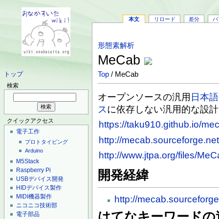
本文
リロード
差分
バ
形態素解析
MeCab
Top
/ MeCab
トップ
検索
オープンソースの汎用
日本語
ス
に依存しない汎用的な設計
クイックアクセス
https://taku910.github.io/me
電子工作
http://mecab.sourceforge.net
プロトタイピング
Arduino
http://www.jtpa.org/files/MeC
M5Stack
Raspberry Pi
開発経緯
USBデバイス開発
HIDデバイス製作
MIDI機器製作
http://mecab.sourceforge
ニコニコ技術部
はてなキーワードの
電子部品