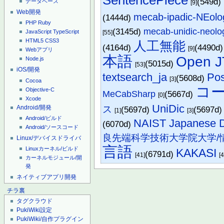
(549d)
データベース
[9]
Web開発
mecab-ipadic-NEolo
(1444d)
PHP
Ruby
(3145d)
mecab-unidic-neolo
JavaScript
TypeScript
[55]
HTML5
CSS3
人工無能
(4164d)
(4490d
[9]
Webアプリ
本語
Open J
Node.js
(5015d)
[53]
iOS/開発
textsearch_ja
Po
(5608d)
[3]
Cocoa
コ
Objective-C
MeCabSharp
(5667d)
[0]
Xcode
UniDic
Android/開発
ス
(5697d)
(5697d
[1]
[3]
Android/ビルド
NAIST Japanese D
(6070d)
Android/ソースコード
良先端科学技術大学院大学/
Linux/デバイスドライバ
言語
Linuxカーネル/ビルド
KAKASI
(6791d)
[41]
[4
カーネルモジュール/開
発
ネイティブアプリ開発
チラ裏
タグクラウド
PukiWiki設定
PukiWiki/自作プラグイン