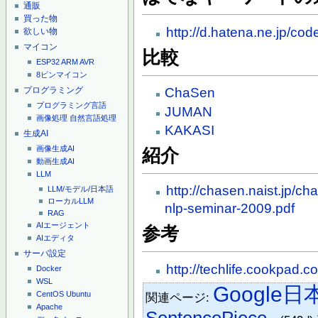
通販
買った物
http://d.hatena.ne.jp/c
欲しい物
マイコン
比較
ESP32
ARM
AVR
8ピンマイコン
プログラミング
ChaSen
プログラミング言語
JUMAN
画像処理
自然言語処理
KAKASI
生成AI
画像生成AI
紹介
動画生成AI
LLM
http://chasen.naist.jp/c
LLM/モデル/日本語
ローカルLLM
nlp-seminar-2009.pdf
RAG
AIエージェント
参考
AIエディタ
サーバ設定
http://techlife.cookpad.
Docker
WSL
Google
CentOS
Ubuntu
関連ページ:
Apache
SentencePiece