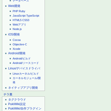
データベース
Web開発
PHP
Ruby
JavaScript
TypeScript
HTML5
CSS3
Webアプリ
Node.js
iOS/開発
Cocoa
Objective-C
Xcode
Android/開発
Android/ビルド
Android/ソースコード
Linux/デバイスドライバ
Linuxカーネル/ビルド
カーネルモジュール/開
発
ネイティブアプリ開発
チラ裏
タグクラウド
PukiWiki設定
PukiWiki/自作プラグイン