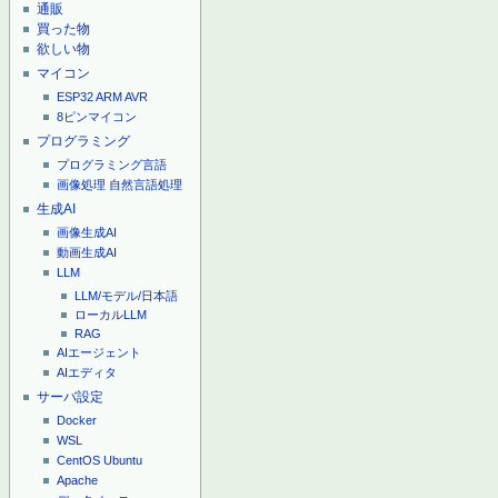
通販
買った物
欲しい物
マイコン
ESP32
ARM
AVR
8ピンマイコン
プログラミング
プログラミング言語
画像処理
自然言語処理
生成AI
画像生成AI
動画生成AI
LLM
LLM/モデル/日本語
ローカルLLM
RAG
AIエージェント
AIエディタ
サーバ設定
Docker
WSL
CentOS
Ubuntu
Apache