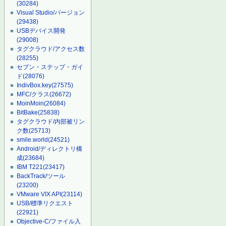
(30284)
Visual Studio/バージョン
(29438)
USBデバイス開発
(29008)
タグクラウド/アクセス数
(28255)
セブン・ステップ・ガイ
ド
(28076)
IndivBox.key
(27575)
MFC/クラス
(26672)
MoinMoin
(26084)
BitBake
(25838)
タグクラウド/内部被リン
ク数
(25713)
smile.world
(24521)
Android/ディレクトリ構
成
(23684)
IBM T221
(23417)
BackTrack/ツール
(23200)
VMware VIX API
(23114)
USB/標準リクエスト
(22921)
Objective-C/ファイル入