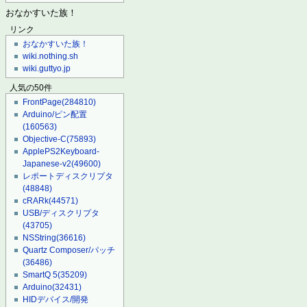
おなかすいた族！
リンク
おなかすいた族！
wiki.nothing.sh
wiki.guttyo.jp
人気の50件
FrontPage
(284810)
Arduino/ピン配置
(160563)
Objective-C
(75893)
ApplePS2Keyboard-
Japanese-v2
(49600)
レポートディスクリプタ
(48848)
cRARk
(44571)
USB/ディスクリプタ
(43705)
NSString
(36616)
Quartz Composer/パッチ
(36486)
SmartQ 5
(35209)
Arduino
(32431)
HIDデバイス/開発