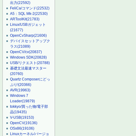
出力
(22592)
FeliCa/コマンド
(22532)
A5：SQL Mk-2
(22530)
ARToolKit
(21783)
Linux/USBガジェット
(21677)
OpenCvSharp
(21606)
デバイスセットアップク
ラス
(21089)
OpenCV/cv
(20837)
Windows SDK
(20828)
USB/リクエスト
(20788)
基礎文法最速マスター
(20760)
Quartz Composerにどっ
ぷり!
(20366)
AVR
(19963)
Windows 7
Loader
(19879)
tokkyo/買った物/電子部
品
(19435)
V-USB
(19153)
OpenCV
(19136)
OSx86
(19106)
Linuxカーネル/バージョ