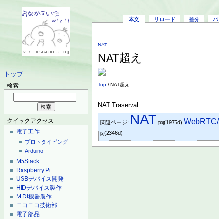
本文
リロード
差分
バ
NAT
NAT超え
トップ
Top
/ NAT超え
検索
NAT Traserval
NAT
WebRTC
クイックアクセス
関連ページ:
(1975d)
[30]
電子工作
(2346d)
[2]
プロトタイピング
Arduino
M5Stack
Raspberry Pi
USBデバイス開発
HIDデバイス製作
MIDI機器製作
ニコニコ技術部
電子部品