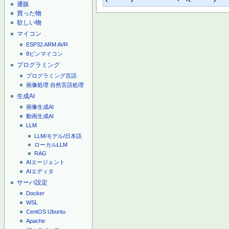
通販
買った物
欲しい物
マイコン
ESP32
ARM
AVR
8ピンマイコン
プログラミング
プログラミング言語
画像処理
自然言語処理
生成AI
画像生成AI
動画生成AI
LLM
LLM/モデル/日本語
ローカルLLM
RAG
AIエージェント
AIエディタ
サーバ設定
Docker
WSL
CentOS
Ubuntu
Apache