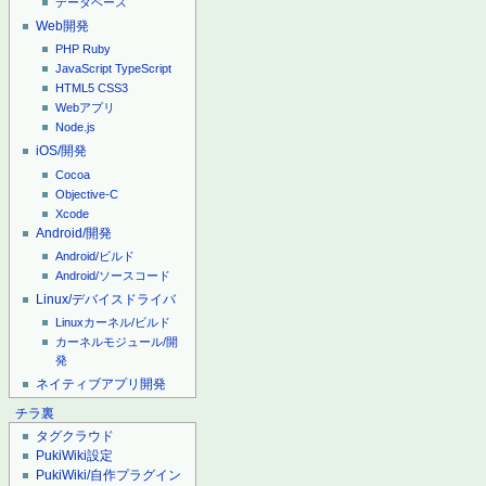
データベース
Web開発
PHP
Ruby
JavaScript
TypeScript
HTML5
CSS3
Webアプリ
Node.js
iOS/開発
Cocoa
Objective-C
Xcode
Android/開発
Android/ビルド
Android/ソースコード
Linux/デバイスドライバ
Linuxカーネル/ビルド
カーネルモジュール/開
発
ネイティブアプリ開発
チラ裏
タグクラウド
PukiWiki設定
PukiWiki/自作プラグイン