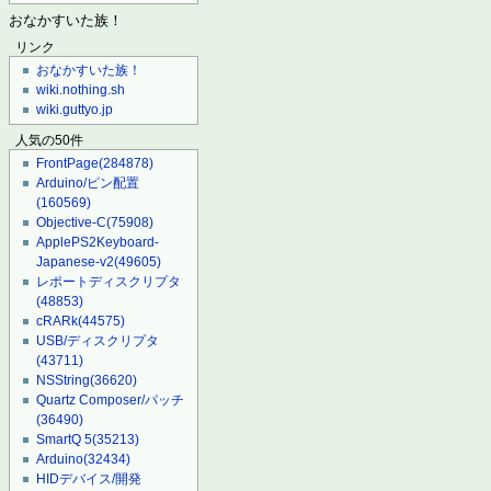
おなかすいた族！
リンク
おなかすいた族！
wiki.nothing.sh
wiki.guttyo.jp
人気の50件
FrontPage
(284878)
Arduino/ピン配置
(160569)
Objective-C
(75908)
ApplePS2Keyboard-
Japanese-v2
(49605)
レポートディスクリプタ
(48853)
cRARk
(44575)
USB/ディスクリプタ
(43711)
NSString
(36620)
Quartz Composer/パッチ
(36490)
SmartQ 5
(35213)
Arduino
(32434)
HIDデバイス/開発