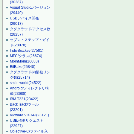
(30287)
Visual Studio/バージョン
(29440)
USBデバイス開発
(29013)
タグクラウド/アクセス数
(28257)
セブン・ステップ・ガイ
ド
(28078)
IndivBox.key
(27581)
MFC/クラス
(26674)
MoinMoin
(26088)
BitBake
(25840)
タグクラウド/内部被リン
ク数
(25714)
smile.world
(24522)
Android/ディレクトリ構
成
(23688)
IBM T221
(23422)
BackTrack/ツール
(23201)
VMware VIX API
(23121)
USB/標準リクエスト
(22927)
Objective-C/ファイル入