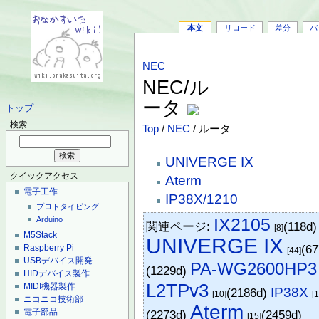
本文
リロード
差分
バ
NEC
NEC/ル
ータ
トップ
検索
Top
/
NEC
/ ルータ
UNIVERGE IX
クイックアクセス
Aterm
電子工作
IP38X/1210
プロトタイピング
IX2105
Arduino
関連ページ:
(118d
[8]
M5Stack
UNIVERGE IX
(6
Raspberry Pi
[44]
USBデバイス開発
PA-WG2600HP3
(1229d)
HIDデバイス製作
L2TPv3
MIDI機器製作
IP38X
(2186d)
[10]
[1
ニコニコ技術部
Aterm
電子部品
(2273d)
(2459d)
[15]