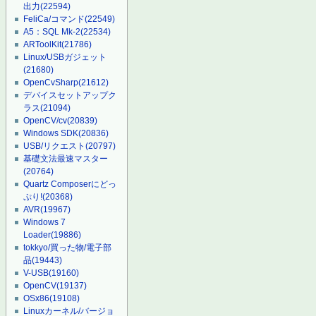
出力
(22594)
FeliCa/コマンド
(22549)
A5：SQL Mk-2
(22534)
ARToolKit
(21786)
Linux/USBガジェット
(21680)
OpenCvSharp
(21612)
デバイスセットアップク
ラス
(21094)
OpenCV/cv
(20839)
Windows SDK
(20836)
USB/リクエスト
(20797)
基礎文法最速マスター
(20764)
Quartz Composerにどっ
ぷり!
(20368)
AVR
(19967)
Windows 7
Loader
(19886)
tokkyo/買った物/電子部
品
(19443)
V-USB
(19160)
OpenCV
(19137)
OSx86
(19108)
Linuxカーネル/バージョ