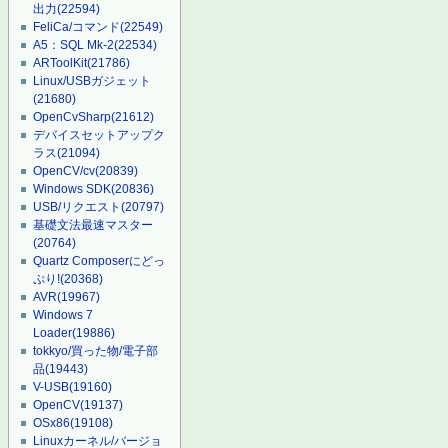
出力
(22594)
FeliCa/コマンド
(22549)
A5：SQL Mk-2
(22534)
ARToolKit
(21786)
Linux/USBガジェット
(21680)
OpenCvSharp
(21612)
デバイスセットアップク
ラス
(21094)
OpenCV/cv
(20839)
Windows SDK
(20836)
USB/リクエスト
(20797)
基礎文法最速マスター
(20764)
Quartz Composerにどっ
ぷり!
(20368)
AVR
(19967)
Windows 7
Loader
(19886)
tokkyo/買った物/電子部
品
(19443)
V-USB
(19160)
OpenCV
(19137)
OSx86
(19108)
Linuxカーネル/バージョ