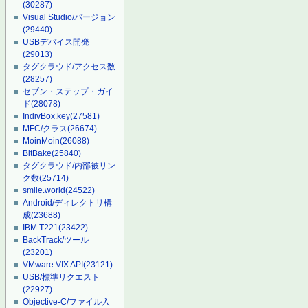
(30287)
Visual Studio/バージョン
(29440)
USBデバイス開発
(29013)
タグクラウド/アクセス数
(28257)
セブン・ステップ・ガイ
ド
(28078)
IndivBox.key
(27581)
MFC/クラス
(26674)
MoinMoin
(26088)
BitBake
(25840)
タグクラウド/内部被リン
ク数
(25714)
smile.world
(24522)
Android/ディレクトリ構
成
(23688)
IBM T221
(23422)
BackTrack/ツール
(23201)
VMware VIX API
(23121)
USB/標準リクエスト
(22927)
Objective-C/ファイル入