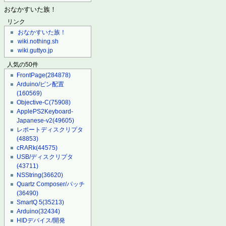
おなかすいた族！
リンク
おなかすいた族！
wiki.nothing.sh
wiki.guttyo.jp
人気の50件
FrontPage
(284878)
Arduino/ピン配置
(160569)
Objective-C
(75908)
ApplePS2Keyboard-
Japanese-v2
(49605)
レポートディスクリプタ
(48853)
cRARk
(44575)
USB/ディスクリプタ
(43711)
NSString
(36620)
Quartz Composer/パッチ
(36490)
SmartQ 5
(35213)
Arduino
(32434)
HIDデバイス/開発