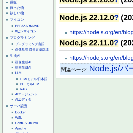
通販
買った物
欲しい物
Node.js 22.12.0
?
(20
マイコン
ESP32
ARM
AVR
https://nodejs.org/en/blo
8ピンマイコン
プログラミング
Node.js 22.11.0
?
(20
プログラミング言語
画像処理
自然言語処理
生成AI
https://nodejs.org/en/blo
画像生成AI
Node.js
動画生成AI
関連ページ:
LLM
LLM/モデル/日本語
ローカルLLM
RAG
AIエージェント
AIエディタ
サーバ設定
Docker
WSL
CentOS
Ubuntu
Apache