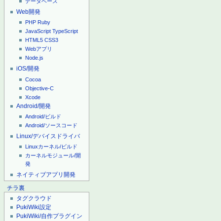
データベース
Web開発
PHP
Ruby
JavaScript
TypeScript
HTML5
CSS3
Webアプリ
Node.js
iOS/開発
Cocoa
Objective-C
Xcode
Android/開発
Android/ビルド
Android/ソースコード
Linux/デバイスドライバ
Linuxカーネル/ビルド
カーネルモジュール/開
発
ネイティブアプリ開発
チラ裏
タグクラウド
PukiWiki設定
PukiWiki/自作プラグイン