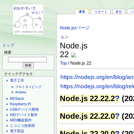
本文
リロード
差分
バ
Node.js/バージ
ョン
Node.js
トップ
22
検索
Top
/ Node.js 22
クイックアクセス
https://nodejs.org/en/blog
電子工作
https://nodejs.org/en/blog/re
プロトタイピング
Arduino
Node.js 22.22.2
?
(20
M5Stack
Raspberry Pi
USBデバイス開発
Node.js 22.22.0
?
(20
HIDデバイス製作
MIDI機器製作
ニコニコ技術部
電子部品
Node.js 22.20.0
?
(20