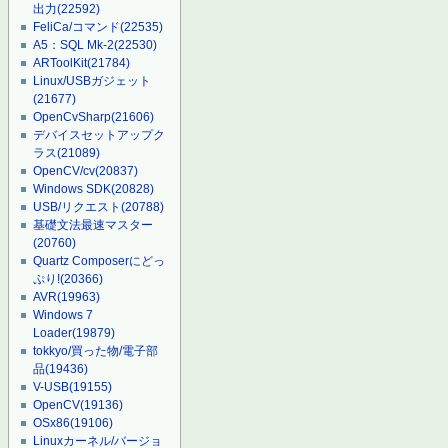
出力
(22592)
FeliCa/コマンド
(22535)
A5：SQL Mk-2
(22530)
ARToolKit
(21784)
Linux/USBガジェット
(21677)
OpenCvSharp
(21606)
デバイスセットアップク
ラス
(21089)
OpenCV/cv
(20837)
Windows SDK
(20828)
USB/リクエスト
(20788)
基礎文法最速マスター
(20760)
Quartz Composerにどっ
ぷり!
(20366)
AVR
(19963)
Windows 7
Loader
(19879)
tokkyo/買った物/電子部
品
(19436)
V-USB
(19155)
OpenCV
(19136)
OSx86
(19106)
Linuxカーネル/バージョ