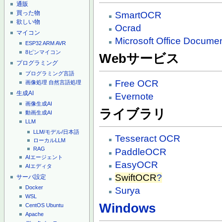
通販
買った物
SmartOCR
欲しい物
Ocrad
マイコン
Microsoft Office Documen
ESP32
ARM
AVR
8ピンマイコン
Webサービス
プログラミング
プログラミング言語
Free OCR
画像処理
自然言語処理
生成AI
Evernote
画像生成AI
ライブラリ
動画生成AI
LLM
LLM/モデル/日本語
Tesseract OCR
ローカルLLM
RAG
PaddleOCR
AIエージェント
EasyOCR
AIエディタ
SwiftOCR
?
サーバ設定
Docker
Surya
WSL
Windows
CentOS
Ubuntu
Apache