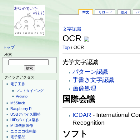
本文
リロード
差分
バ
文字認識
OCR
Top
/ OCR
トップ
検索
光学文字認識
パターン認識
クイックアクセス
手書き文字認識
電子工作
画像処理
プロトタイピング
Arduino
国際会議
M5Stack
Raspberry Pi
ICDAR
- International C
USBデバイス開発
HIDデバイス製作
Recognition
MIDI機器製作
ニコニコ技術部
ソフト
電子部品