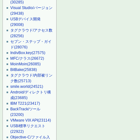
(30285)
Visual Studio/バージョン
(29438)
USBデバイス開発
(29008)
タグクラウド/アクセス数
(28256)
セブン・ステップ・ガイ
ド
(28076)
IndivBox.key
(27575)
MFC/クラス
(26672)
MoinMoin
(26085)
BitBake
(25838)
タグクラウド/内部被リン
ク数
(25713)
smile.world
(24521)
Android/ディレクトリ構
成
(23685)
IBM T221
(23417)
BackTrack/ツール
(23200)
VMware VIX API
(23114)
USB/標準リクエスト
(22922)
Objective-C/ファイル入