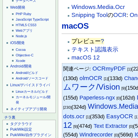
データベース
Windows.Media.Ocr
Web開発
Snipping Tool
の
OCR
:
On
PHP
Ruby
JavaScript
TypeScript
macOS
HTML5
CSS3
Webアプリ
Node.js
プレビュー
?
iOS/開発
テキスト認識表示
Cocoa
Objective-C
macOS 12
Xcode
Android/開発
OCRmyPDF
関連ページ:
(2
[1]
Android/ビルド
olmOCR
(130d)
(133d)
Chan
Android/ソースコード
[1]
ムワーク/Vision
Linux/デバイスドライバ
(150
[9]
Linuxカーネル/ビルド
(155d)
Paperless-ngx
(162d)
カーネルモジュール/開
[0]
発
Windows.Media
(324d)
[230]
ネイティブアプリ開発
dots.ocr
EasyOCR
(353d)
[1]
[1
チラ裏
12
タグクラウド
(474d)
Text Extractor
(
[9]
[0]
PukiWiki設定
(554d)
Windrecorder
(569d)
PukiWiki/自作プラグイン
[0]