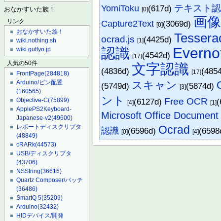
テキスト
YomiToku
(617d)
[0]
おなかすいた族！
画像
リンク
Capture2Text
(3069d)
[0]
おなかすいた族！
Tessera
ocrad.js
(4425d)
[1]
wiki.nothing.sh
Everno
認識
wiki.guttyo.jp
(4542d)
[17]
人気の50件
文字認識
(4836d)
(485
[17]
FrontPage
(284818)
スキャン
Arduino/ピン配置
(5749d)
(5874d)
[3]
(160565)
ント
Free OCR
(6127d)
(
Objective-C
(75899)
[4]
[1]
ApplePS2Keyboard-
Microsoft Office Document 
Japanese-v2
(49600)
Ocrad
レポートディスクリプタ
認識
(6596d)
(6598
[0]
[4]
(48849)
cRARk
(44573)
USB/ディスクリプタ
(43706)
NSString
(36616)
Quartz Composer/パッチ
(36486)
SmartQ 5
(35209)
Arduino
(32432)
HIDデバイス/開発