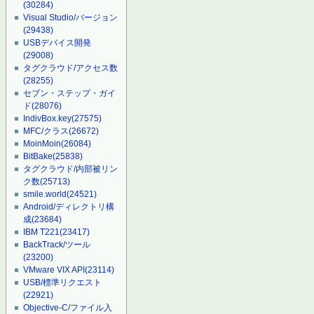
(30284)
Visual Studio/バージョン
(29438)
USBデバイス開発
(29008)
タグクラウド/アクセス数
(28255)
セブン・ステップ・ガイ
ド
(28076)
IndivBox.key
(27575)
MFC/クラス
(26672)
MoinMoin
(26084)
BitBake
(25838)
タグクラウド/内部被リン
ク数
(25713)
smile.world
(24521)
Android/ディレクトリ構
成
(23684)
IBM T221
(23417)
BackTrack/ツール
(23200)
VMware VIX API
(23114)
USB/標準リクエスト
(22921)
Objective-C/ファイル入