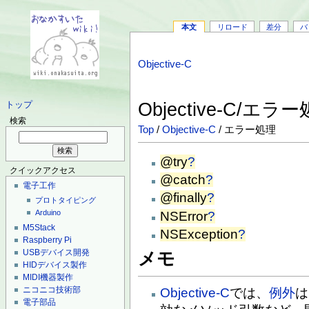
本文
リロード
差分
バ
Objective-C
Objective-C/エラ
トップ
検索
Top
/
Objective-C
/ エラー処理
@try
?
クイックアクセス
@catch
?
電子工作
@finally
?
プロトタイピング
Arduino
NSError
?
M5Stack
NSException
?
Raspberry Pi
USBデバイス開発
メモ
HIDデバイス製作
MIDI機器製作
ニコニコ技術部
Objective-C
では、
例外
は
電子部品