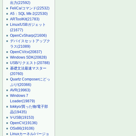
出力
(22592)
FeliCa/コマンド
(22532)
A5：SQL Mk-2
(22530)
ARToolKit
(21783)
Linux/USBガジェット
(21677)
OpenCvSharp
(21606)
デバイスセットアップク
ラス
(21089)
OpenCV/cv
(20837)
Windows SDK
(20828)
USB/リクエスト
(20788)
基礎文法最速マスター
(20760)
Quartz Composerにどっ
ぷり!
(20366)
AVR
(19963)
Windows 7
Loader
(19879)
tokkyo/買った物/電子部
品
(19435)
V-USB
(19153)
OpenCV
(19136)
OSx86
(19106)
Linuxカーネル/バージョ