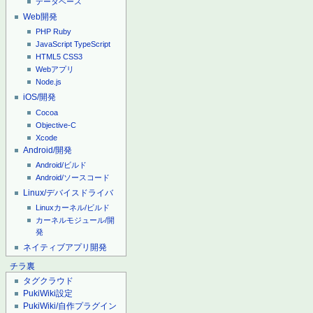
データベース
Web開発
PHP
Ruby
JavaScript
TypeScript
HTML5
CSS3
Webアプリ
Node.js
iOS/開発
Cocoa
Objective-C
Xcode
Android/開発
Android/ビルド
Android/ソースコード
Linux/デバイスドライバ
Linuxカーネル/ビルド
カーネルモジュール/開
発
ネイティブアプリ開発
チラ裏
タグクラウド
PukiWiki設定
PukiWiki/自作プラグイン