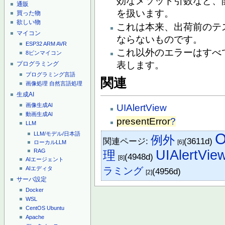
効なメソッド引数など、
通販
を扱います。
買った物
欲しい物
これは本来、出荷前のテ
マイコン
ならないものです。
ESP32
ARM
AVR
これ以外のエラーはすべ
8ピンマイコン
表します。
プログラミング
プログラミング言語
関連
画像処理
自然言語処理
生成AI
画像生成AI
UIAlertView
動画生成AI
presentError
?
LLM
O
LLM/モデル/日本語
例外
関連ページ:
(3611d)
[6]
ローカルLLM
UIAlertVie
RAG
理
(4948d)
[8]
AIエージェント
ラミング
AIエディタ
(4956d)
[2]
サーバ設定
Docker
WSL
CentOS
Ubuntu
Apache