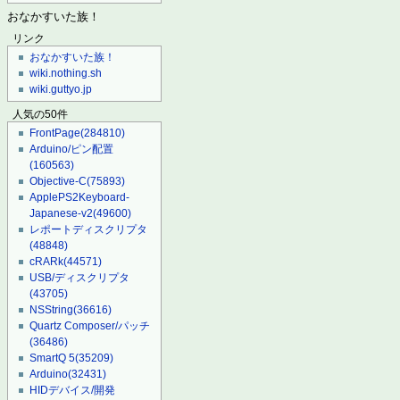
おなかすいた族！
リンク
おなかすいた族！
wiki.nothing.sh
wiki.guttyo.jp
人気の50件
FrontPage
(284810)
Arduino/ピン配置
(160563)
Objective-C
(75893)
ApplePS2Keyboard-
Japanese-v2
(49600)
レポートディスクリプタ
(48848)
cRARk
(44571)
USB/ディスクリプタ
(43705)
NSString
(36616)
Quartz Composer/パッチ
(36486)
SmartQ 5
(35209)
Arduino
(32431)
HIDデバイス/開発