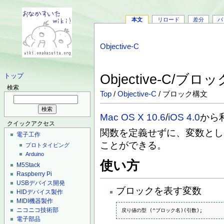
本文
リロード
差分
バ
Objective-C
Objective-C/ブ
トップ
検索
Top
/
Objective-C
/ ブロック構文
Mac OS X 10.6
/
iOS 4.0
から
クイックアクセス
関数を定義せずに、変数とし
電子工作
ことができる。
プロトタイピング
Arduino
使い方
M5Stack
Raspberry Pi
USBデバイス開発
ブロックを表す変数
HIDデバイス製作
MIDI機器製作
ニコニコ技術部
戻り値の型 
(
^
ブロック名
)
(
引数
)
;
電子部品