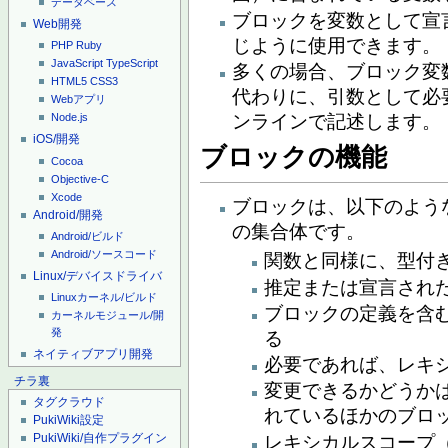
データベース
ブロックを変数として宣
Web開発
じように使用できます。
PHP
Ruby
JavaScript
TypeScript
多くの場合、ブロック変
HTML5
CSS3
代わりに、引数として必
Webアプリ
ンラインで記述します。
Node.js
iOS/開発
ブロックの機能
Cocoa
Objective-C
Xcode
ブロックは、以下のよう
Android/開発
の集合体です。
Android/ビルド
Android/ソースコード
関数と同様に、型付
Linux/デバイスドライバ
推定または宣言され
Linuxカーネル/ビルド
ブロックの定義を含
カーネルモジュール/開
発
る
ネイティブアプリ開発
必要であれば、レキ
チラ裏
変更できるかどうか
タグクラウド
れているほかのブロ
PukiWiki設定
PukiWiki/自作プラグイン
レキシカルスコープ