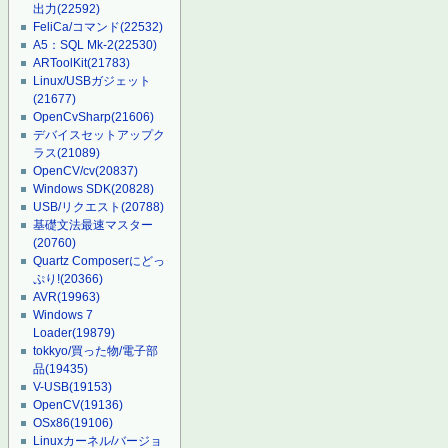
出力
(22592)
FeliCa/コマンド
(22532)
A5：SQL Mk-2
(22530)
ARToolKit
(21783)
Linux/USBガジェット
(21677)
OpenCvSharp
(21606)
デバイスセットアップク
ラス
(21089)
OpenCV/cv
(20837)
Windows SDK
(20828)
USB/リクエスト
(20788)
基礎文法最速マスター
(20760)
Quartz Composerにどっ
ぷり!
(20366)
AVR
(19963)
Windows 7
Loader
(19879)
tokkyo/買った物/電子部
品
(19435)
V-USB
(19153)
OpenCV
(19136)
OSx86
(19106)
Linuxカーネル/バージョ