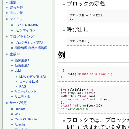
通販
ブロックの定義
買った物
欲しい物
ブロック名 
=
^
(
引数
)
{
}
;
マイコン
ESP32
ARM
AVR
呼び出し
8ピンマイコン
プログラミング
ブロック名
(
)
;
プログラミング言語
画像処理
自然言語処理
例
生成AI
画像生成AI
動画生成AI
^
{
LLM
    NSLog
(
@
"This is a block"
)
LLM/モデル/日本語
}
ローカルLLM
RAG
int
 multiplier 
=
7
AIエージェント
int
(
^
myBlock
)
(
int
)
;

myBlock 
=
^
(
int
 num
)
{
AIエディタ
return
 num 
*
}
サーバ設定
printf
(
"%d"
, myBlock
(
3
)
)
// "21"と出力する
Docker
WSL
ブロックでは、ブロック
CentOS
Ubuntu
Apache
囲）に含まれている変数