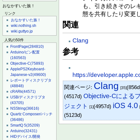
も、引き続きそのレ
おなかすいた族！
態を共有したり変更
リンク
おなかすいた族！
関連
wiki.nothing.sh
wiki.guttyo.jp
Clang
人気の50件
FrontPage
(284810)
参考
Arduino/ピン配置
(160563)
Objective-C
(75893)
ApplePS2Keyboard-
https://developer.apple.c
Japanese-v2
(49600)
レポートディスクリプタ
Clang
(48848)
関連ページ:
(856
[35]
cRARk
(44571)
Objective-Cに
(4517d)
USB/ディスクリプタ
(43705)
iOS 4.0
ジェクト
(4957d)
[1]
NSString
(36616)
Quartz Composer/パッチ
(5123d)
(36486)
SmartQ 5
(35209)
Arduino
(32431)
HIDデバイス/開発