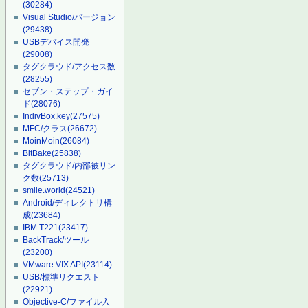
(30284)
Visual Studio/バージョン
(29438)
USBデバイス開発
(29008)
タグクラウド/アクセス数
(28255)
セブン・ステップ・ガイ
ド
(28076)
IndivBox.key
(27575)
MFC/クラス
(26672)
MoinMoin
(26084)
BitBake
(25838)
タグクラウド/内部被リン
ク数
(25713)
smile.world
(24521)
Android/ディレクトリ構
成
(23684)
IBM T221
(23417)
BackTrack/ツール
(23200)
VMware VIX API
(23114)
USB/標準リクエスト
(22921)
Objective-C/ファイル入