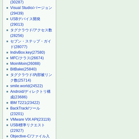
(30287)
Visual Studio/バージョン
(29439)
USBデバイス開発
(29013)
タグクラウド/アクセス数
(28256)
セブン・ステップ・ガイ
ド
(28077)
IndivBox.key
(27580)
MFC/クラス
(26674)
MoinMoin
(26088)
BitBake
(25840)
タグクラウド/内部被リン
ク数
(25714)
smile.world
(24522)
Android/ディレクトリ構
成
(23686)
IBM T221
(23422)
BackTrack/ツール
(23201)
VMware VIX API
(23119)
USB/標準リクエスト
(22927)
Objective-C/ファイル入