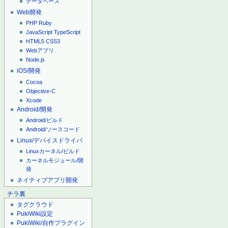
データベース
Web開発
PHP
Ruby
JavaScript
TypeScript
HTML5
CSS3
Webアプリ
Node.js
iOS/開発
Cocoa
Objective-C
Xcode
Android/開発
Android/ビルド
Android/ソースコード
Linux/デバイスドライバ
Linuxカーネル/ビルド
カーネルモジュール/開
発
ネイティブアプリ開発
チラ裏
タグクラウド
PukiWiki設定
PukiWiki/自作プラグイン