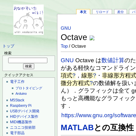
本文
リロード
差分
バ
GNU
Octave
Top
/ Octave
トップ
検索
GNU
Octave は
数値計算
の
がある軽快なコマンドライン
項式
?
，
線形
?
・
非線形方程
クイックアクセス
電子工作
微分方程式
?
の数値解を扱い
プロトタイピング
ん）．グラフィックは全て gn
Arduino
もっと高機能なグラフィック
M5Stack
す．
Raspberry Pi
USBデバイス開発
https://www.gnu.org/softwar
HIDデバイス製作
MIDI機器製作
MATLAB
との互換性
ニコニコ技術部
電子部品