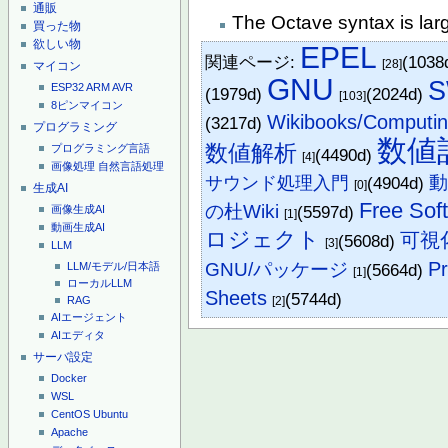
通販
The Octave syntax is lar
買った物
欲しい物
EPEL
関連ページ:
(1038
[28]
マイコン
GNU
S
ESP32
ARM
AVR
(1979d)
(2024d)
[103]
8ピンマイコン
Wikibooks/Computi
(3217d)
プログラミング
数値
数値解析
プログラミング言語
(4490d)
[4]
画像処理
自然言語処理
サウンド処理入門
(4904d)
[0]
生成AI
Free Sof
の杜Wiki
(5597d)
画像生成AI
[1]
動画生成AI
ロジェクト
可視
(5608d)
[3]
LLM
P
GNU/パッケージ
(5664d)
LLM/モデル/日本語
[1]
ローカルLLM
Sheets
(5744d)
[2]
RAG
AIエージェント
AIエディタ
サーバ設定
Docker
WSL
CentOS
Ubuntu
Apache