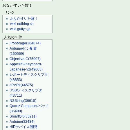
おなかすいた族！
リンク
おなかすいた族！
wiki.nothing.sh
wiki.guttyo.jp
人気の50件
FrontPage
(284874)
Arduino/ピン配置
(160569)
Objective-C
(75907)
ApplePS2Keyboard-
Japanese-v2
(49605)
レポートディスクリプタ
(48853)
cRARk
(44575)
USB/ディスクリプタ
(43711)
NSString
(36618)
Quartz Composer/パッチ
(36490)
SmartQ 5
(35211)
Arduino
(32434)
HIDデバイス/開発