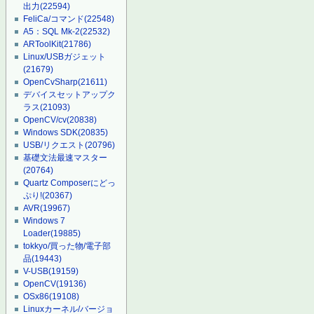
出力
(22594)
FeliCa/コマンド
(22548)
A5：SQL Mk-2
(22532)
ARToolKit
(21786)
Linux/USBガジェット
(21679)
OpenCvSharp
(21611)
デバイスセットアップク
ラス
(21093)
OpenCV/cv
(20838)
Windows SDK
(20835)
USB/リクエスト
(20796)
基礎文法最速マスター
(20764)
Quartz Composerにどっ
ぷり!
(20367)
AVR
(19967)
Windows 7
Loader
(19885)
tokkyo/買った物/電子部
品
(19443)
V-USB
(19159)
OpenCV
(19136)
OSx86
(19108)
Linuxカーネル/バージョ