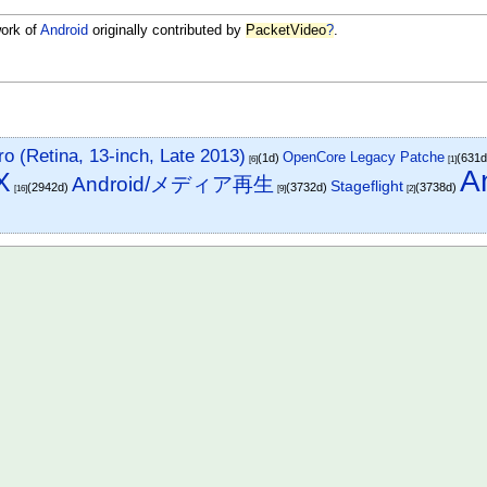
ork of
Android
originally contributed by
PacketVideo
?
.
(Retina, 13-inch, Late 2013)
OpenCore Legacy Patche
(1d)
(631
[6]
[1]
A
X
Android/メディア再生
Stageflight
(2942d)
(3732d)
(3738d)
[16]
[9]
[2]