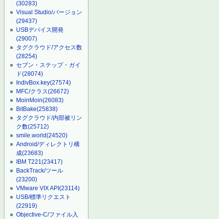
(30283)
Visual Studio/バージョン
(29437)
USBデバイス開発
(29007)
タグクラウド/アクセス数
(28254)
セブン・ステップ・ガイ
ド
(28074)
IndivBox.key
(27574)
MFC/クラス
(26672)
MoinMoin
(26083)
BitBake
(25838)
タグクラウド/内部被リン
ク数
(25712)
smile.world
(24520)
Android/ディレクトリ構
成
(23683)
IBM T221
(23417)
BackTrack/ツール
(23200)
VMware VIX API
(23114)
USB/標準リクエスト
(22919)
Objective-C/ファイル入