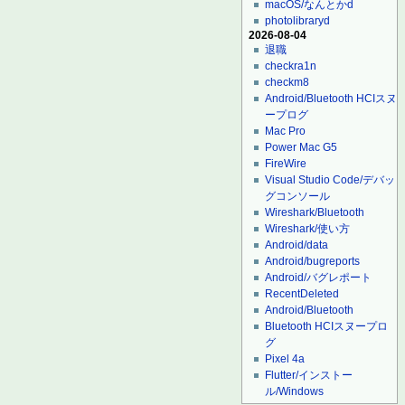
macOS/なんとかd
photolibraryd
2026-08-04
退職
checkra1n
checkm8
Android/Bluetooth HCIスヌ
ープログ
Mac Pro
Power Mac G5
FireWire
Visual Studio Code/デバッ
グコンソール
Wireshark/Bluetooth
Wireshark/使い方
Android/data
Android/bugreports
Android/バグレポート
RecentDeleted
Android/Bluetooth
Bluetooth HCIスヌープロ
グ
Pixel 4a
Flutter/インストー
ル/Windows