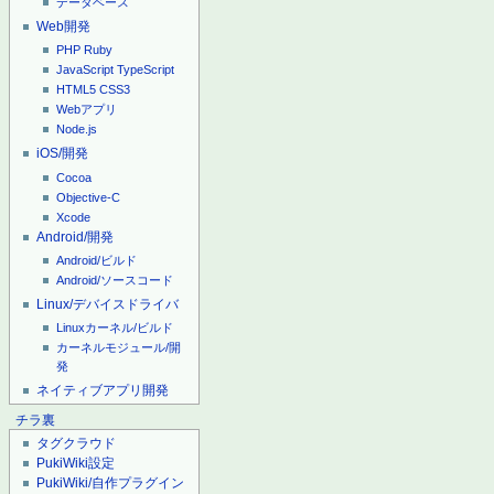
データベース
Web開発
PHP
Ruby
JavaScript
TypeScript
HTML5
CSS3
Webアプリ
Node.js
iOS/開発
Cocoa
Objective-C
Xcode
Android/開発
Android/ビルド
Android/ソースコード
Linux/デバイスドライバ
Linuxカーネル/ビルド
カーネルモジュール/開
発
ネイティブアプリ開発
チラ裏
タグクラウド
PukiWiki設定
PukiWiki/自作プラグイン