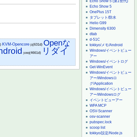
Echo Show 5 (第1世代)
Echo Show 5
OnePlus 15T
タブレット/防水
Helio G99
Dimensity 6300
dtab
d-51C
Openな
KVM-Opencore
d)
(631d)
tokkyo/メモ/Android
[1]
ndroid
リダイ
Windows/イベントビュー
(4661d)
[1066]
アー
Windows/イベントログ
Get-WinEvent
Windows/イベントビュー
アー/Windowsロ
グ/Application
Windows/イベントビュー
アー/Windowsログ
イベントビューアー
WPA MCP
OSV-Scanner
osv-scanner
pubspec.lock
scoop list
tokkyo/設定/Node.js