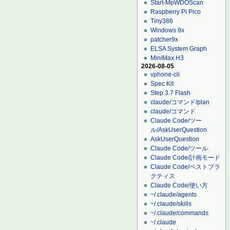
Start-MpWDOScan
Raspberry Pi Pico
Tiny386
Windows 9x
patcher9x
ELSA System Graph
MiniMax H3
2026-08-05
vphone-cli
Spec Kit
Step 3.7 Flash
claude/コマンド/plan
claude/コマンド
Claude Code/ツー
ル/AskUserQuestion
AskUserQuestion
Claude Code/ツール
Claude Code/計画モード
Claude Code/ベストプラ
クティス
Claude Code/使い方
~/.claude/agents
~/.claude/skills
~/.claude/commands
~/.claude