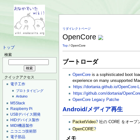
リダイレクトページ
OpenCore
Top
/ OpenCore
トップ
検索
ブートローダ
OpenCore
is a sophisticated boot loa
クイックアクセス
experience on many unsupported Ma
電子工作
https://dortania.github.io/OpenCore
プロトタイピング
https://github.com/dortania/OpenCore
Arduino
OpenCore Legacy Patche
M5Stack
Android/メディア再生
Raspberry Pi
USBデバイス開発
HIDデバイス製作
PacketVideo
?
社の CORE をオー
MIDI機器製作
OpenCORE
?
ニコニコ技術部
電子部品
メモ