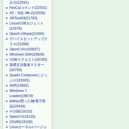
出力
(22591)
FeliCa/コマンド
(22531)
A5：SQL Mk-2
(22530)
ARToolKit
(21783)
Linux/USBガジェット
(21676)
OpenCvSharp
(21606)
デバイスセットアップク
ラス
(21088)
OpenCV/cv
(20837)
Windows SDK
(20828)
USB/リクエスト
(20785)
基礎文法最速マスター
(20759)
Quartz Composerにどっ
ぷり!
(20365)
AVR
(19962)
Windows 7
Loader
(19879)
tokkyo/買った物/電子部
品
(19434)
V-USB
(19153)
OpenCV
(19135)
OSx86
(19106)
Linuxカーネル/バージョ