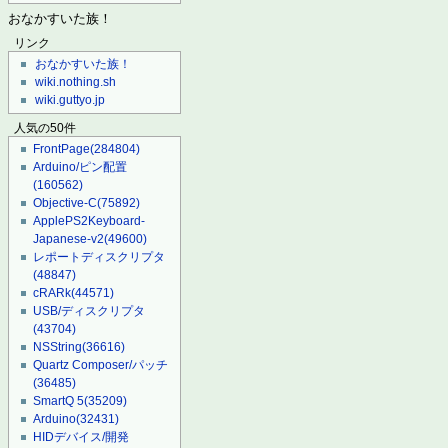
おなかすいた族！
リンク
おなかすいた族！
wiki.nothing.sh
wiki.guttyo.jp
人気の50件
FrontPage
(284804)
Arduino/ピン配置
(160562)
Objective-C
(75892)
ApplePS2Keyboard-
Japanese-v2
(49600)
レポートディスクリプタ
(48847)
cRARk
(44571)
USB/ディスクリプタ
(43704)
NSString
(36616)
Quartz Composer/パッチ
(36485)
SmartQ 5
(35209)
Arduino
(32431)
HIDデバイス/開発