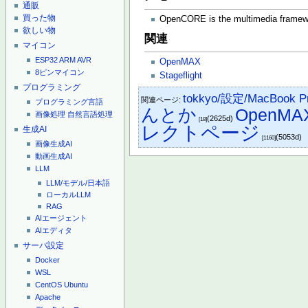
通販
買った物
OpenCORE is the multimedia framew
欲しい物
関連
マイコン
ESP32
ARM
AVR
OpenMAX
8ピンマイコン
Stageflight
プログラミング
tokkyo/設定/MacBook Pro 
関連ページ:
プログラミング言語
んとか
OpenMA
画像処理
自然言語処理
(2625d)
[18]
レクトページ
生成AI
(5053d)
[1160]
画像生成AI
動画生成AI
LLM
LLM/モデル/日本語
ローカルLLM
RAG
AIエージェント
AIエディタ
サーバ設定
Docker
WSL
CentOS
Ubuntu
Apache