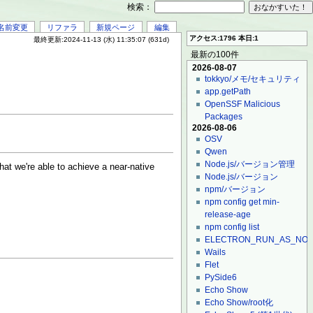
検索：
名前変更
リファラ
新規ページ
編集
アクセス:1796 本日:1
最終更新:2024-11-13 (水) 11:35:07 (631d)
最新の100件
2026-08-07
tokkyo/メモ/セキュリティ
app.getPath
OpenSSF Malicious
Packages
2026-08-06
OSV
Qwen
Node.js/バージョン管理
hat we're able to achieve a near-native
Node.js/バージョン
npm/バージョン
npm config get min-
release-age
npm config list
ELECTRON_RUN_AS_NO
Wails
Flet
PySide6
Echo Show
Echo Show/root化