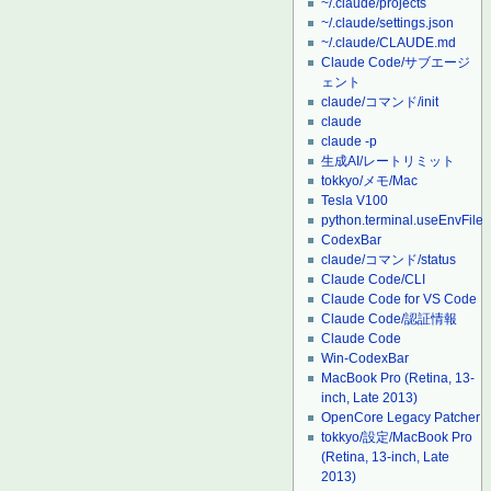
~/.claude/projects
~/.claude/settings.json
~/.claude/CLAUDE.md
Claude Code/サブエージ
ェント
claude/コマンド/init
claude
claude -p
生成AI/レートリミット
tokkyo/メモ/Mac
Tesla V100
python.terminal.useEnvFile
CodexBar
claude/コマンド/status
Claude Code/CLI
Claude Code for VS Code
Claude Code/認証情報
Claude Code
Win-CodexBar
MacBook Pro (Retina, 13-
inch, Late 2013)
OpenCore Legacy Patcher
tokkyo/設定/MacBook Pro
(Retina, 13-inch, Late
2013)