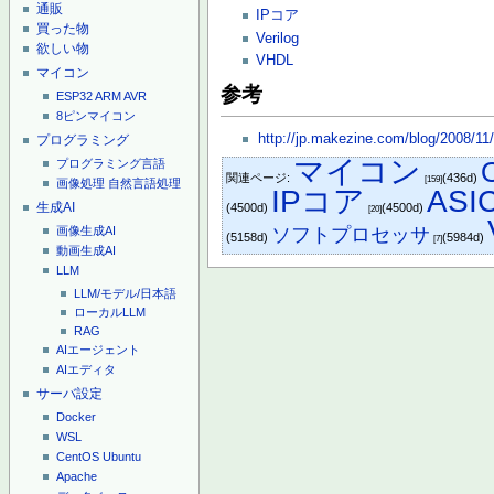
通販
IPコア
買った物
Verilog
欲しい物
VHDL
マイコン
参考
ESP32
ARM
AVR
8ピンマイコン
http://jp.makezine.com/blog/2008/11
プログラミング
マイコン
プログラミング言語
関連ページ:
(436d)
[159]
画像処理
自然言語処理
IPコア
ASI
生成AI
(4500d)
(4500d)
[20]
画像生成AI
ソフトプロセッサ
(5158d)
(5984d)
[7]
動画生成AI
LLM
LLM/モデル/日本語
ローカルLLM
RAG
AIエージェント
AIエディタ
サーバ設定
Docker
WSL
CentOS
Ubuntu
Apache