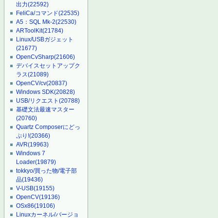
出力
(22592)
FeliCa/コマンド
(22535)
A5：SQL Mk-2
(22530)
ARToolKit
(21784)
Linux/USBガジェット
(21677)
OpenCvSharp
(21606)
デバイスセットアップク
ラス
(21089)
OpenCV/cv
(20837)
Windows SDK
(20828)
USB/リクエスト
(20788)
基礎文法最速マスター
(20760)
Quartz Composerにどっ
ぷり!
(20366)
AVR
(19963)
Windows 7
Loader
(19879)
tokkyo/買った物/電子部
品
(19436)
V-USB
(19155)
OpenCV
(19136)
OSx86
(19106)
Linuxカーネル/バージョ