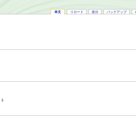
本文
リロード
差分
バックアップ
クト