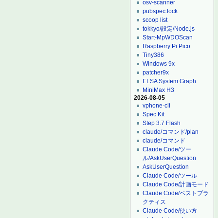
osv-scanner
pubspec.lock
scoop list
tokkyo/設定/Node.js
Start-MpWDOScan
Raspberry Pi Pico
Tiny386
Windows 9x
patcher9x
ELSA System Graph
MiniMax H3
2026-08-05
vphone-cli
Spec Kit
Step 3.7 Flash
claude/コマンド/plan
claude/コマンド
Claude Code/ツー
ル/AskUserQuestion
AskUserQuestion
Claude Code/ツール
Claude Code/計画モード
Claude Code/ベストプラ
クティス
Claude Code/使い方