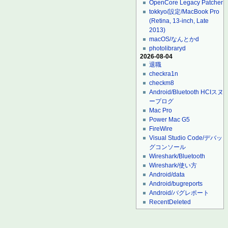
OpenCore Legacy Patcher
tokkyo/設定/MacBook Pro
(Retina, 13-inch, Late
2013)
macOS/なんとかd
photolibraryd
2026-08-04
退職
checkra1n
checkm8
Android/Bluetooth HCIスヌ
ープログ
Mac Pro
Power Mac G5
FireWire
Visual Studio Code/デバッ
グコンソール
Wireshark/Bluetooth
Wireshark/使い方
Android/data
Android/bugreports
Android/バグレポート
RecentDeleted