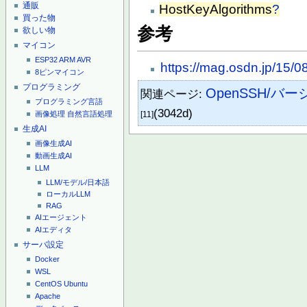
通販
HostKeyAlgorithms
?
買った物
参考
欲しい物
マイコン
ESP32
ARM
AVR
https://mag.osdn.jp/15/
8ピンマイコン
プログラミング
OpenSSH/バ
関連ページ:
プログラミング言語
(3042d)
画像処理
自然言語処理
[11]
生成AI
画像生成AI
動画生成AI
LLM
LLM/モデル/日本語
ローカルLLM
RAG
AIエージェント
AIエディタ
サーバ設定
Docker
WSL
CentOS
Ubuntu
Apache