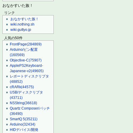
おなかすいた族！
リンク
おなかすいた族！
wiki.nothing.sh
wiki.guttyo.jp
人気の50件
FrontPage
(284869)
Arduino/ピン配置
(160569)
Objective-C
(75907)
ApplePS2Keyboard-
Japanese-v2
(49605)
レポートディスクリプタ
(48852)
cRARk
(44575)
USB/ディスクリプタ
(43711)
NSString
(36618)
Quartz Composer/パッチ
(36490)
SmartQ 5
(35211)
Arduino
(32434)
HIDデバイス/開発