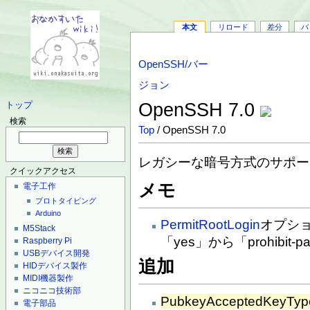
本文
リロード
差分
バ
OpenSSH/バー
ジョン
OpenSSH 7.0
トップ
検索
Top
/ OpenSSH 7.0
レガシーな暗号方式のサポー
クイックアクセス
メモ
電子工作
プロトタイピング
Arduino
PermitRootLogin
オプシ
M5Stack
「yes」から「prohibit-
Raspberry Pi
USBデバイス開発
追加
HIDデバイス製作
MIDI機器製作
ニコニコ技術部
PubkeyAcceptedKeyTyp
電子部品