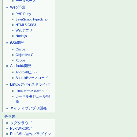
データベース
Web開発
PHP
Ruby
JavaScript
TypeScript
HTML5
CSS3
Webアプリ
Node.js
iOS/開発
Cocoa
Objective-C
Xcode
Android/開発
Android/ビルド
Android/ソースコード
Linux/デバイスドライバ
Linuxカーネル/ビルド
カーネルモジュール/開
発
ネイティブアプリ開発
チラ裏
タグクラウド
PukiWiki設定
PukiWiki/自作プラグイン