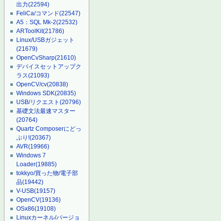
出力
(22594)
FeliCa/コマンド
(22547)
A5：SQL Mk-2
(22532)
ARToolKit
(21786)
Linux/USBガジェット
(21679)
OpenCvSharp
(21610)
デバイスセットアップク
ラス
(21093)
OpenCV/cv
(20838)
Windows SDK
(20835)
USB/リクエスト
(20796)
基礎文法最速マスター
(20764)
Quartz Composerにどっ
ぷり!
(20367)
AVR
(19966)
Windows 7
Loader
(19885)
tokkyo/買った物/電子部
品
(19442)
V-USB
(19157)
OpenCV
(19136)
OSx86
(19108)
Linuxカーネル/バージョ