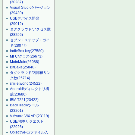
(30287)
Visual Studio/バージョン
(29439)
USBデバイス開発
(29012)
タグクラウド/アクセス数
(28256)
セブン・ステップ・ガイ
ド
(28077)
IndivBox.key
(27580)
MFC/クラス
(26673)
MoinMoin
(26088)
BitBake
(25840)
タグクラウド/内部被リン
ク数
(25714)
smile.world
(24522)
Android/ディレクトリ構
成
(23686)
IBM T221
(23422)
BackTrack/ツール
(23201)
VMware VIX API
(23119)
USB/標準リクエスト
(22926)
Objective-C/ファイル入