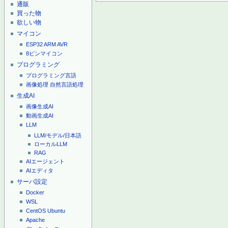
通販
買った物
欲しい物
マイコン
ESP32
ARM
AVR
8ピンマイコン
プログラミング
プログラミング言語
画像処理
自然言語処理
生成AI
画像生成AI
動画生成AI
LLM
LLM/モデル/日本語
ローカルLLM
RAG
AIエージェント
AIエディタ
サーバ設定
Docker
WSL
CentOS
Ubuntu
Apache