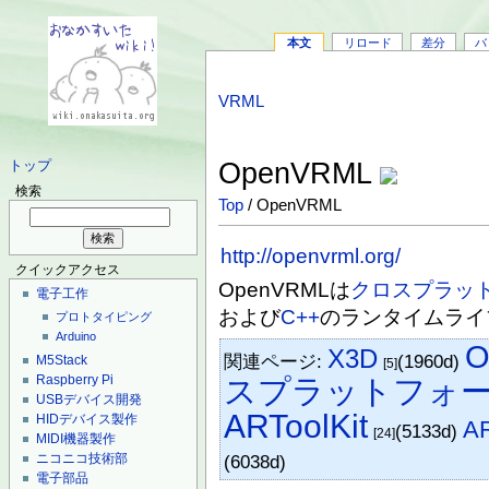
本文
リロード
差分
バ
VRML
OpenVRML
トップ
検索
Top
/ OpenVRML
http://openvrml.org/
クイックアクセス
OpenVRMLは
クロスプラッ
電子工作
および
C++
のランタイムライ
プロトタイピング
Arduino
X3D
関連ページ:
(1960d)
M5Stack
[5]
Raspberry Pi
スプラットフォ
USBデバイス開発
ARToolKit
HIDデバイス製作
AR
(5133d)
[24]
MIDI機器製作
(6038d)
ニコニコ技術部
電子部品