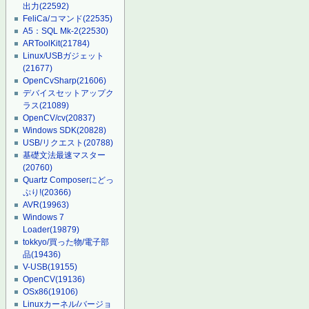
出力
(22592)
FeliCa/コマンド
(22535)
A5：SQL Mk-2
(22530)
ARToolKit
(21784)
Linux/USBガジェット
(21677)
OpenCvSharp
(21606)
デバイスセットアップク
ラス
(21089)
OpenCV/cv
(20837)
Windows SDK
(20828)
USB/リクエスト
(20788)
基礎文法最速マスター
(20760)
Quartz Composerにどっ
ぷり!
(20366)
AVR
(19963)
Windows 7
Loader
(19879)
tokkyo/買った物/電子部
品
(19436)
V-USB
(19155)
OpenCV
(19136)
OSx86
(19106)
Linuxカーネル/バージョ