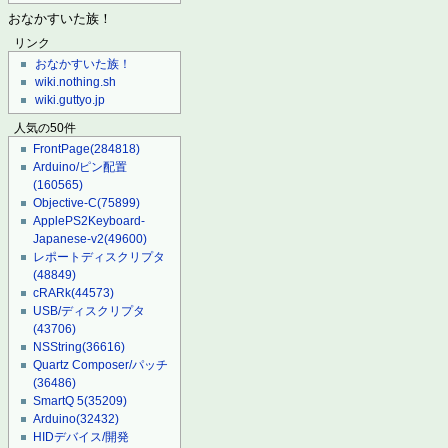
おなかすいた族！
リンク
おなかすいた族！
wiki.nothing.sh
wiki.guttyo.jp
人気の50件
FrontPage
(284818)
Arduino/ピン配置
(160565)
Objective-C
(75899)
ApplePS2Keyboard-
Japanese-v2
(49600)
レポートディスクリプタ
(48849)
cRARk
(44573)
USB/ディスクリプタ
(43706)
NSString
(36616)
Quartz Composer/パッチ
(36486)
SmartQ 5
(35209)
Arduino
(32432)
HIDデバイス/開発