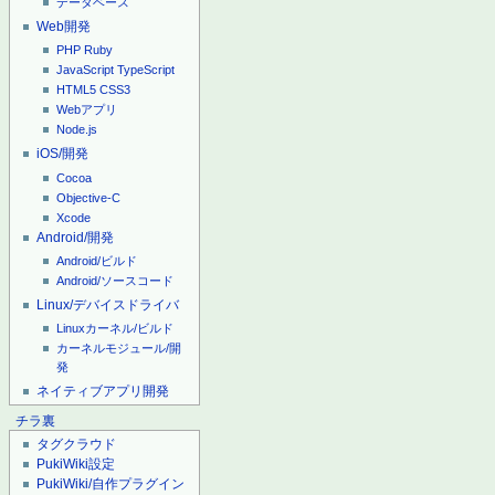
データベース
Web開発
PHP
Ruby
JavaScript
TypeScript
HTML5
CSS3
Webアプリ
Node.js
iOS/開発
Cocoa
Objective-C
Xcode
Android/開発
Android/ビルド
Android/ソースコード
Linux/デバイスドライバ
Linuxカーネル/ビルド
カーネルモジュール/開
発
ネイティブアプリ開発
チラ裏
タグクラウド
PukiWiki設定
PukiWiki/自作プラグイン