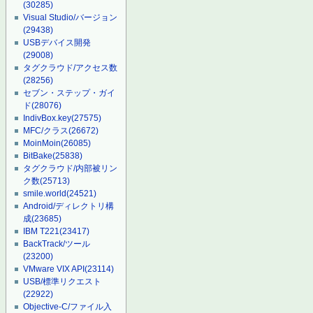
(30285)
Visual Studio/バージョン
(29438)
USBデバイス開発
(29008)
タグクラウド/アクセス数
(28256)
セブン・ステップ・ガイ
ド
(28076)
IndivBox.key
(27575)
MFC/クラス
(26672)
MoinMoin
(26085)
BitBake
(25838)
タグクラウド/内部被リン
ク数
(25713)
smile.world
(24521)
Android/ディレクトリ構
成
(23685)
IBM T221
(23417)
BackTrack/ツール
(23200)
VMware VIX API
(23114)
USB/標準リクエスト
(22922)
Objective-C/ファイル入