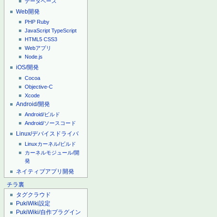
データベース
Web開発
PHP
Ruby
JavaScript
TypeScript
HTML5
CSS3
Webアプリ
Node.js
iOS/開発
Cocoa
Objective-C
Xcode
Android/開発
Android/ビルド
Android/ソースコード
Linux/デバイスドライバ
Linuxカーネル/ビルド
カーネルモジュール/開
発
ネイティブアプリ開発
チラ裏
タグクラウド
PukiWiki設定
PukiWiki/自作プラグイン