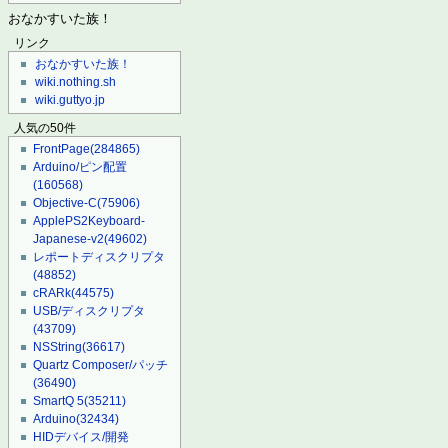
おなかすいた族！
リンク
おなかすいた族！
wiki.nothing.sh
wiki.guttyo.jp
人気の50件
FrontPage
(284865)
Arduino/ピン配置
(160568)
Objective-C
(75906)
ApplePS2Keyboard-
Japanese-v2
(49602)
レポートディスクリプタ
(48852)
cRARk
(44575)
USB/ディスクリプタ
(43709)
NSString
(36617)
Quartz Composer/パッチ
(36490)
SmartQ 5
(35211)
Arduino
(32434)
HIDデバイス/開発