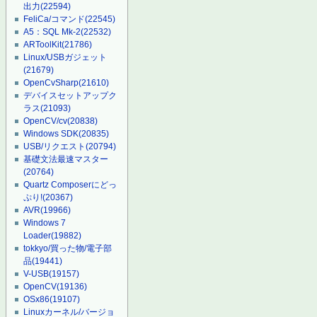
出力
(22594)
FeliCa/コマンド
(22545)
A5：SQL Mk-2
(22532)
ARToolKit
(21786)
Linux/USBガジェット
(21679)
OpenCvSharp
(21610)
デバイスセットアップク
ラス
(21093)
OpenCV/cv
(20838)
Windows SDK
(20835)
USB/リクエスト
(20794)
基礎文法最速マスター
(20764)
Quartz Composerにどっ
ぷり!
(20367)
AVR
(19966)
Windows 7
Loader
(19882)
tokkyo/買った物/電子部
品
(19441)
V-USB
(19157)
OpenCV
(19136)
OSx86
(19107)
Linuxカーネル/バージョ