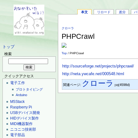
本文
リロード
差分
バ
クローラ
PHPCrawl
トップ
Top
/ PHPCrawl
検索
http://sourceforge.net/projects/phpcrawl/
http://neta.ywcafe.net/000548.html
クイックアクセス
クローラ
電子工作
関連ページ:
(4598d)
[16]
プロトタイピング
Arduino
M5Stack
Raspberry Pi
USBデバイス開発
HIDデバイス製作
MIDI機器製作
ニコニコ技術部
電子部品