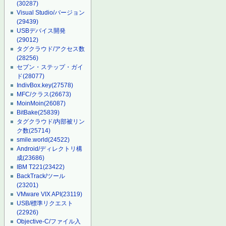
(30287)
Visual Studio/バージョン
(29439)
USBデバイス開発
(29012)
タグクラウド/アクセス数
(28256)
セブン・ステップ・ガイ
ド
(28077)
IndivBox.key
(27578)
MFC/クラス
(26673)
MoinMoin
(26087)
BitBake
(25839)
タグクラウド/内部被リン
ク数
(25714)
smile.world
(24522)
Android/ディレクトリ構
成
(23686)
IBM T221
(23422)
BackTrack/ツール
(23201)
VMware VIX API
(23119)
USB/標準リクエスト
(22926)
Objective-C/ファイル入