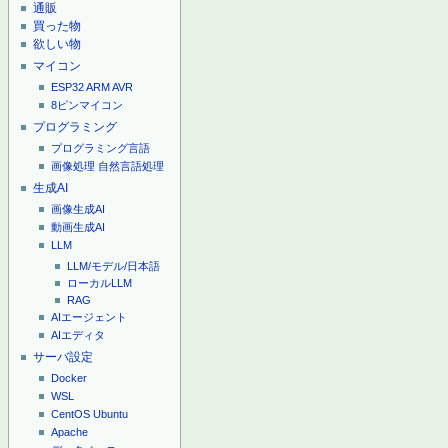
通販
買った物
欲しい物
マイコン
ESP32
ARM
AVR
8ピンマイコン
プログラミング
プログラミング言語
画像処理
自然言語処理
生成AI
画像生成AI
動画生成AI
LLM
LLM/モデル/日本語
ローカルLLM
RAG
AIエージェント
AIエディタ
サーバ設定
Docker
WSL
CentOS
Ubuntu
Apache