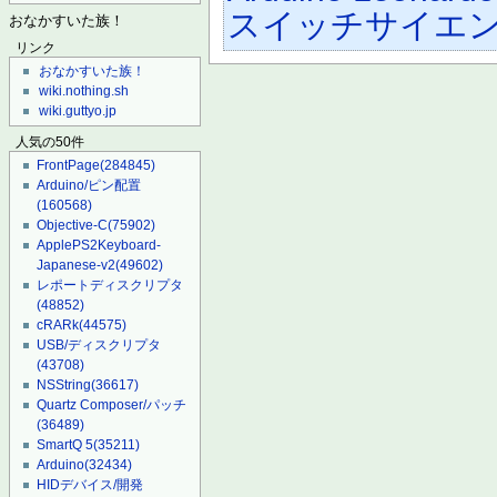
スイッチサイエ
おなかすいた族！
リンク
おなかすいた族！
wiki.nothing.sh
wiki.guttyo.jp
人気の50件
FrontPage
(284845)
Arduino/ピン配置
(160568)
Objective-C
(75902)
ApplePS2Keyboard-
Japanese-v2
(49602)
レポートディスクリプタ
(48852)
cRARk
(44575)
USB/ディスクリプタ
(43708)
NSString
(36617)
Quartz Composer/パッチ
(36489)
SmartQ 5
(35211)
Arduino
(32434)
HIDデバイス/開発