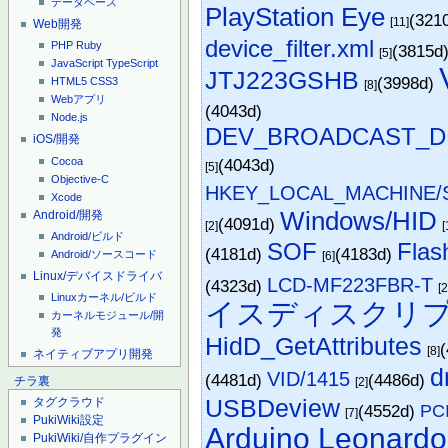
データベース
PlayStation Eye
(321
[11]
Web開発
device_filter.xml
PHP
Ruby
(3815d
[5]
JavaScript
TypeScript
JTJ223GSHB
(3998d)
HTML5
CSS3
[8]
Webアプリ
(4043d)
Node.js
DEV_BROADCAST_DE
iOS/開発
Cocoa
(4043d)
[5]
Objective-C
HKEY_LOCAL_MACHINE/SY
Xcode
Windows/HID
Android/開発
(4091d)
[2]
[
Android/ビルド
SOF
Flas
(4181d)
(4183d)
Android/ソースコード
[6]
Linux/デバイスドライバ
LCD-MF223FBR-T
(4323d)
[2
Linuxカーネル/ビルド
イスディスクリ
カーネルモジュール/開
発
HidD_GetAttributes
[8]
ネイティブアプリ開発
d
VID/1415
(4481d)
(4486d)
チラ裏
[2]
USBDeview
タグクラウド
(4552d)
PCI
[7]
PukiWiki設定
Arduino Leonardo
PukiWiki/自作プラグイン