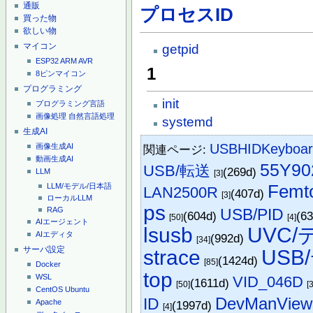
通販
プロセスID
買った物
欲しい物
マイコン
getpid
ESP32
ARM
AVR
1
8ピンマイコン
プログラミング
init
プログラミング言語
画像処理
自然言語処理
systemd
生成AI
USBHIDKeyboar
画像生成AI
関連ページ:
動画生成AI
55Y90
USB/転送
(269d)
LLM
[3]
Femto
LLM/モデル/日本語
LAN2500R
(407d)
[3]
ローカルLLM
ps
USB/PID
RAG
(604d)
(6
[50]
[4]
AIエージェント
lsusb
UVC
AIエディタ
(992d)
[34]
サーバ設定
strace
US
(1424d)
[85]
Docker
top
WSL
VID_046D
(1611d)
[50]
[3
CentOS
Ubuntu
DevManView
ID
Apache
(1997d)
[4]