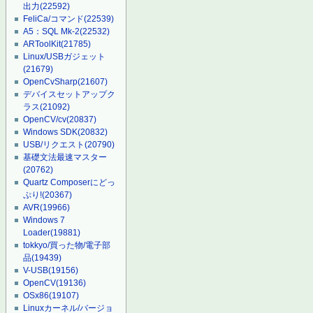
出力
(22592)
FeliCa/コマンド
(22539)
A5：SQL Mk-2
(22532)
ARToolKit
(21785)
Linux/USBガジェット
(21679)
OpenCvSharp
(21607)
デバイスセットアップク
ラス
(21092)
OpenCV/cv
(20837)
Windows SDK
(20832)
USB/リクエスト
(20790)
基礎文法最速マスター
(20762)
Quartz Composerにどっ
ぷり!
(20367)
AVR
(19966)
Windows 7
Loader
(19881)
tokkyo/買った物/電子部
品
(19439)
V-USB
(19156)
OpenCV
(19136)
OSx86
(19107)
Linuxカーネル/バージョ