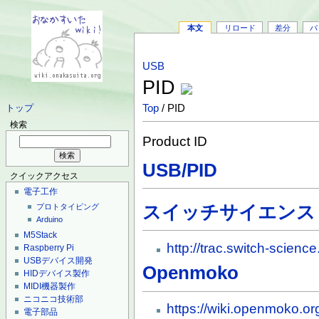
本文
リロード
差分
バ
USB
PID
Top
/ PID
トップ
検索
Product ID
USB/PID
クイックアクセス
電子工作
スイッチサイエンス
プロトタイピング
Arduino
M5Stack
http://trac.switch-scien
Raspberry Pi
USBデバイス開発
Openmoko
HIDデバイス製作
MIDI機器製作
ニコニコ技術部
https://wiki.openmoko.o
電子部品