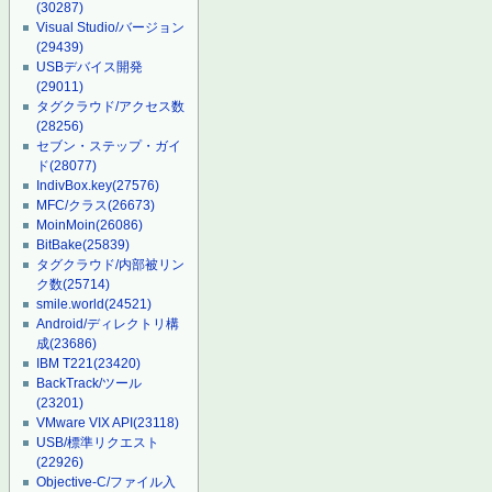
(30287)
Visual Studio/バージョン
(29439)
USBデバイス開発
(29011)
タグクラウド/アクセス数
(28256)
セブン・ステップ・ガイ
ド
(28077)
IndivBox.key
(27576)
MFC/クラス
(26673)
MoinMoin
(26086)
BitBake
(25839)
タグクラウド/内部被リン
ク数
(25714)
smile.world
(24521)
Android/ディレクトリ構
成
(23686)
IBM T221
(23420)
BackTrack/ツール
(23201)
VMware VIX API
(23118)
USB/標準リクエスト
(22926)
Objective-C/ファイル入