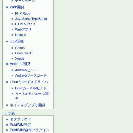
データベース
Web開発
PHP
Ruby
JavaScript
TypeScript
HTML5
CSS3
Webアプリ
Node.js
iOS/開発
Cocoa
Objective-C
Xcode
Android/開発
Android/ビルド
Android/ソースコード
Linux/デバイスドライバ
Linuxカーネル/ビルド
カーネルモジュール/開
発
ネイティブアプリ開発
チラ裏
タグクラウド
PukiWiki設定
PukiWiki/自作プラグイン