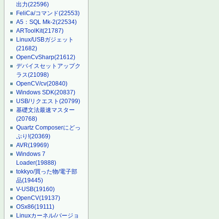
出力
(22596)
FeliCa/コマンド
(22553)
A5：SQL Mk-2
(22534)
ARToolKit
(21787)
Linux/USBガジェット
(21682)
OpenCvSharp
(21612)
デバイスセットアップク
ラス
(21098)
OpenCV/cv
(20840)
Windows SDK
(20837)
USB/リクエスト
(20799)
基礎文法最速マスター
(20768)
Quartz Composerにどっ
ぷり!
(20369)
AVR
(19969)
Windows 7
Loader
(19888)
tokkyo/買った物/電子部
品
(19445)
V-USB
(19160)
OpenCV
(19137)
OSx86
(19111)
Linuxカーネル/バージョ