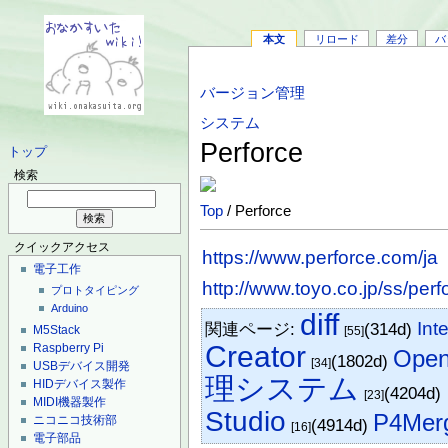
本文
リロード
差分
バ
バージョン管理
システム
Perforce
トップ
検索
Top
/ Perforce
クイックアクセス
https://www.perforce.com/ja
電子工作
http://www.toyo.co.jp/ss/perf
プロトタイピング
Arduino
diff
Int
関連ページ:
(314d)
M5Stack
[55]
Creator
Raspberry Pi
Ope
(1802d)
[34]
USBデバイス開発
理システム
HIDデバイス製作
(4204d)
[23]
MIDI機器製作
Studio
P4Mer
ニコニコ技術部
(4914d)
[16]
電子部品