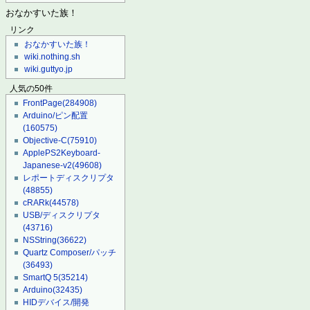
おなかすいた族！
リンク
おなかすいた族！
wiki.nothing.sh
wiki.guttyo.jp
人気の50件
FrontPage
(284908)
Arduino/ピン配置
(160575)
Objective-C
(75910)
ApplePS2Keyboard-
Japanese-v2
(49608)
レポートディスクリプタ
(48855)
cRARk
(44578)
USB/ディスクリプタ
(43716)
NSString
(36622)
Quartz Composer/パッチ
(36493)
SmartQ 5
(35214)
Arduino
(32435)
HIDデバイス/開発