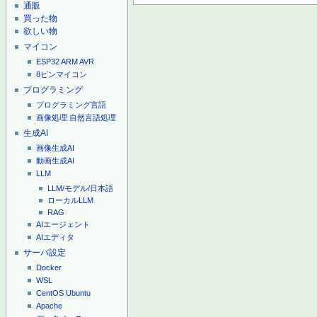
通販
買った物
欲しい物
マイコン
ESP32
ARM
AVR
8ピンマイコン
プログラミング
プログラミング言語
画像処理
自然言語処理
生成AI
画像生成AI
動画生成AI
LLM
LLM/モデル/日本語
ローカルLLM
RAG
AIエージェント
AIエディタ
サーバ設定
Docker
WSL
CentOS
Ubuntu
Apache