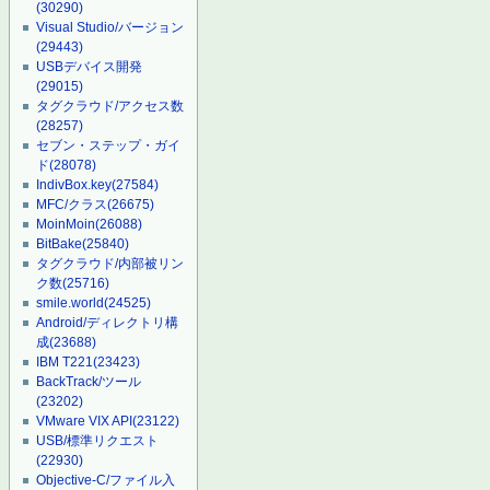
(30290)
Visual Studio/バージョン
(29443)
USBデバイス開発
(29015)
タグクラウド/アクセス数
(28257)
セブン・ステップ・ガイ
ド
(28078)
IndivBox.key
(27584)
MFC/クラス
(26675)
MoinMoin
(26088)
BitBake
(25840)
タグクラウド/内部被リン
ク数
(25716)
smile.world
(24525)
Android/ディレクトリ構
成
(23688)
IBM T221
(23423)
BackTrack/ツール
(23202)
VMware VIX API
(23122)
USB/標準リクエスト
(22930)
Objective-C/ファイル入