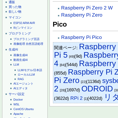
通販
買った物
Raspberry Pi Zero 2 W
欲しい物
Raspberry Pi Zero
マイコン
Pico
ESP32
ARM
AVR
8ピンマイコン
プログラミング
Raspberry Pi Pico
プログラミング言語
画像処理
自然言語処理
Raspberry 
関連ページ:
生成AI
Pi 5
Raspberry
画像生成AI
(9d)
[49]
動画生成AI
4
Raspberry 
(544d)
LLM
[84]
Raspberry Pi 
LLM/モデル/日本語
(855d)
ローカルLLM
Pi Zero
sysb
RAG
(1136d)
[22]
AIエージェント
2
ODROID
AIエディタ
(1697d)
[28]
[3
サーバ設定
リ
RPi 2
(3622d)
(4022d)
[1]
Docker
WSL
CentOS
Ubuntu
Apache