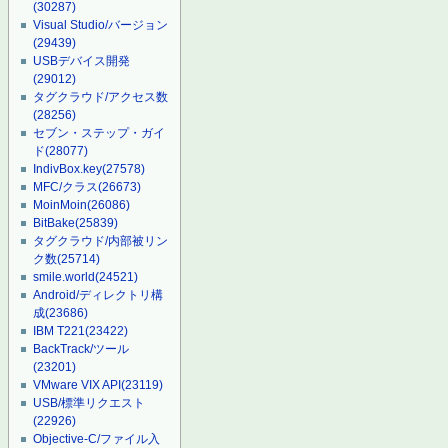
(30287)
Visual Studio/バージョン
(29439)
USBデバイス開発
(29012)
タグクラウド/アクセス数
(28256)
セブン・ステップ・ガイ
ド
(28077)
IndivBox.key
(27578)
MFC/クラス
(26673)
MoinMoin
(26086)
BitBake
(25839)
タグクラウド/内部被リン
ク数
(25714)
smile.world
(24521)
Android/ディレクトリ構
成
(23686)
IBM T221
(23422)
BackTrack/ツール
(23201)
VMware VIX API
(23119)
USB/標準リクエスト
(22926)
Objective-C/ファイル入