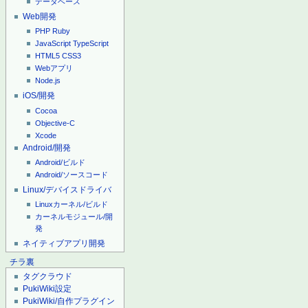
データベース
Web開発
PHP
Ruby
JavaScript
TypeScript
HTML5
CSS3
Webアプリ
Node.js
iOS/開発
Cocoa
Objective-C
Xcode
Android/開発
Android/ビルド
Android/ソースコード
Linux/デバイスドライバ
Linuxカーネル/ビルド
カーネルモジュール/開
発
ネイティブアプリ開発
チラ裏
タグクラウド
PukiWiki設定
PukiWiki/自作プラグイン