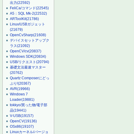
出力
(22592)
FeliCa/コマンド
(22545)
A5：SQL Mk-2
(22532)
ARToolKit
(21786)
Linux/USBガジェット
(21679)
OpenCvSharp
(21608)
デバイスセットアップク
ラス
(21092)
OpenCV/cv
(20837)
Windows SDK
(20834)
USB/リクエスト
(20794)
基礎文法最速マスター
(20762)
Quartz Composerにどっ
ぷり!
(20367)
AVR
(19966)
Windows 7
Loader
(19881)
tokkyo/買った物/電子部
品
(19441)
V-USB
(19157)
OpenCV
(19136)
OSx86
(19107)
Linuxカーネル/バージョ