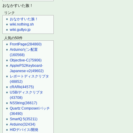
おなかすいた族！
リンク
おなかすいた族！
wiki.nothing.sh
wiki.guttyo.jp
人気の50件
FrontPage
(284860)
Arduino/ピン配置
(160568)
Objective-C
(75906)
ApplePS2Keyboard-
Japanese-v2
(49602)
レポートディスクリプタ
(48852)
cRARk
(44575)
USB/ディスクリプタ
(43708)
NSString
(36617)
Quartz Composer/パッチ
(36490)
SmartQ 5
(35211)
Arduino
(32434)
HIDデバイス/開発