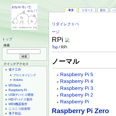
本文
リロード
差分
バ
リダイレクトペ
ージ
RPi
トップ
検索
Top
/ RPi
ノーマル
クイックアクセス
電子工作
Raspberry Pi 5
プロトタイピング
Arduino
Raspberry Pi 4
M5Stack
Raspberry Pi 3
Raspberry Pi
Raspberry Pi 2
USBデバイス開発
HIDデバイス製作
Raspberry Pi
MIDI機器製作
ニコニコ技術部
Raspberry Pi Zero
電子部品