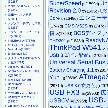
SuperSpeed
Uni
(30287)
(1599d)
[6]
Visual Studio/バージョン
Revision 2.0
US
(1603d)
(29439)
[6]
USBデバイス開発
エンコーデ
Core
(1649d)
[2]
(29011)
タグクラウド/アクセス数
CMS-V52S
(1747d)
(1747d)
[1]
(28256)
BOSディス
幅
セブン・ステップ・ガイ
(1759d)
[2]
ド
(28077)
ReadyNA
CHD201
(1848d)
IndivBox.key
(27576)
[0]
ThinkPad W541
MFC/クラス
(26673)
[20]
MoinMoin
(26086)
BitBake
(25839)
USB 3.0/ピン配置
(2709d)
[2]
タグクラウド/内部被リン
Universal Serial Bus 
ク数
(25714)
smile.world
(24521)
Battery Charging 1.1
(285
[2]
Android/ディレクトリ構
ATmega
成
(23686)
Yún
(2969d)
[5]
IBM T221
(23420)
BackTrack/ツール
(2971d)
USB 3.0/変更点
(297
[0]
(23201)
USB FX3
広
(2990d)
VMware VIX API
(23118)
[28]
USB/標準リクエスト
US
USBCV
(2996d)
[6]
(22926)
Objective-C/ファイル入
VirtualBox/チップ
(3000d)