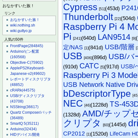
Cypress
おなかすいた族！
P241
(453d)
[51]
リンク
Thunderbolt
(504d)
[22]
おなかすいた族！
Raspberry Pi 4 M
wiki.nothing.sh
wiki.guttyo.jp
Pi
LAN9514
(640d)
[241]
[9]
人気の50件
USB/階層
FrontPage
(284845)
定/NAS
(841d)
[1]
[
Arduino/ピン配置
USB
USB/
(896d)
(160568)
[406]
Objective-C
(75902)
CATC
USB/
(910d)
(917d)
[5]
ApplePS2Keyboard-
Raspberry Pi 3 Mode
Japanese-v2
(49602)
レポートディスクリプタ
USB Network Native Driv
(48852)
cRARk
(44575)
bDescriptorType
[45
USB/ディスクリプタ
NEC
(43708)
TS-453
(1228d)
[46]
NSString
(36617)
AMD/チップ
Quartz Composer/パッチ
(1328d)
(36489)
クリプタ
dr
(1445d)
SmartQ 5
(35211)
[60]
Arduino
(32434)
CP2012
(1520d)
LifeCam H
[1]
HIDデバイス/開発