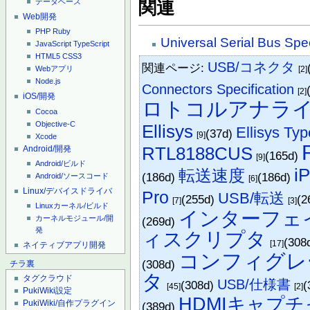
データベース
関連
Web開発
PHP
Ruby
Universal Serial Bus Spec
JavaScript
TypeScript
HTML5
CSS3
USB/コネクタ
関連ページ:
[2]
Webアプリ
Node.js
Connectors Specification
[2]
iOS/開発
ロトコルアナラ
Cocoa
Objective-C
Ellisys
Ellisys Ty
(37d)
[9]
Xcode
Android/開発
RTL8188CUS
(165d)
[9]
Android/ビルド
i
転送速度
(186d)
(186d)
Android/ソースコード
[6]
Linux/デバイスドライバ
Pro
USB/転送
(255d)
(2
[7]
[3]
Linuxカーネル/ビルド
インターフェ
カーネルモジュール/開
(269d)
発
ィスクリプタ
(308
[17]
ネイティブアプリ開発
コンフィグレ
(308d)
チラ裏
タ
タグクラウド
USB/仕様書
(308d)
(
[45]
[2]
PukiWiki設定
HDMIキャプチ
PukiWiki/自作プラグイン
(389d)