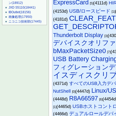
ExpressCard
(4111d)
HI
ン
(18912)
[5]
JXD S5110
(18441)
USB/ロースピード
(4153d)
[1]
IBOutlet
(18156)
CLEAR_FEA
画像処理
(17950)
(4181d)
ニコニコ技術部
(17445)
GET_DESCRIPTO
Thunderbolt Display
(43
[3]
デバイスクオリフ
bMaxPacketSize0
(4
[7]
USB Battery Chargin
フィグレーションデ
イスディスクリ
(4371d)
すべてのUSB入力デ
Linu
NutShell
(4447d)
[0]
R8A66597
(4448d)
(4454
[6]
USBホストコント
(4465d)
[1]
デュアルロールデバ
(4466d)