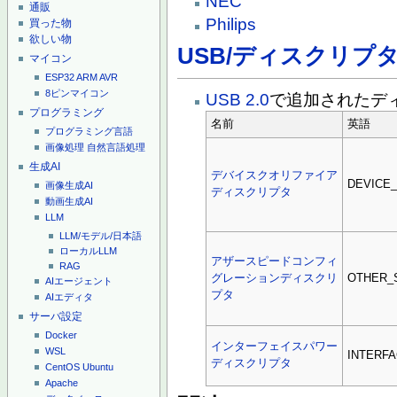
NEC
通販
Philips
買った物
欲しい物
USB/ディスクリプ
マイコン
ESP32
ARM
AVR
8ピンマイコン
USB 2.0
で追加されたデ
プログラミング
名前
英語
プログラミング言語
画像処理
自然言語処理
生成AI
デバイスクオリファイア
DEVICE_
画像生成AI
ディスクリプタ
動画生成AI
LLM
LLM/モデル/日本語
ローカルLLM
アザースピードコンフィ
RAG
グレーションディスクリ
OTHER_
AIエージェント
プタ
AIエディタ
サーバ設定
Docker
インターフェイスパワー
WSL
INTERF
ディスクリプタ
CentOS
Ubuntu
Apache