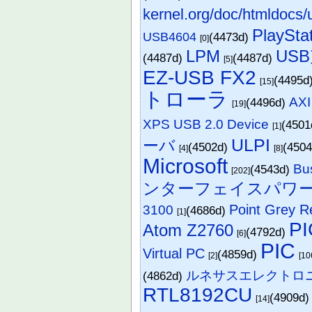
kernel.org/doc/htmldocs/
PlaySta
USB4604
(4473d)
[0]
LPM
US
(4487d)
(4487d)
[5]
EZ-USB FX2
(4495d
[15]
トローラ
AXI
(4496d)
[19]
XPS USB 2.0 Device
(450
[1]
ULPI
ーバ
(4502d)
(450
[4]
[8]
Microsoft
Bu
(4543d)
[202]
ンターフェイスパワ
Point Grey R
3100
(4686d)
[1]
PI
Atom Z2760
(4792d)
[6]
PIC
Virtual PC
(4859d)
[2]
[10
ルネサスエレクトロニ
(4862d)
RTL8192CU
(4909d
[14]