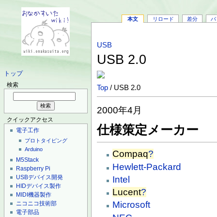
本文
リロード
差分
バ
USB
USB 2.0
トップ
検索
Top
/ USB 2.0
2000年4月
クイックアクセス
仕様策定メーカー
電子工作
プロトタイピング
Arduino
Compaq
?
M5Stack
Hewlett-Packard
Raspberry Pi
USBデバイス開発
Intel
HIDデバイス製作
Lucent
?
MIDI機器製作
Microsoft
ニコニコ技術部
電子部品