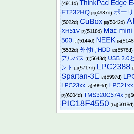
ThinkPad Edge E
(4911d)
FT232HQ
ポー
(4987d)
[3]
A
CuBox
(5022d)
(5042d)
[8]
Mac mini 
XH61V
(5118d)
[2]
NEEK
500
(5144d)
(514
[3]
[6]
外付けHDD
(5532d)
(5578d
[2]
アルバス
USB 2
(5643d)
[1]
LPC2388
ント
(5717d)
[1]
[
Spartan-3E
LP
(5997d)
[7]
LPC23xx
LPC21xx
(5999d)
[2]
TMS320C674x
(6004d)
(6
[2]
[2]
PIC18F4550
(6018d
[14]