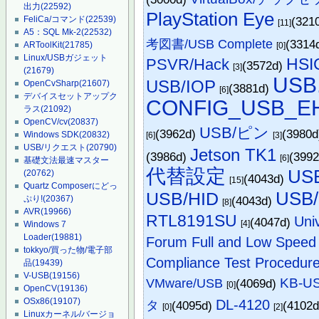
出力
(22592)
PlayStation Eye
(321
FeliCa/コマンド
(22539)
[11]
A5：SQL Mk-2
(22532)
考図書/USB Complete
(3314
ARToolKit
(21785)
[0]
Linux/USBガジェット
HSI
PSVR/Hack
(3572d)
[3]
(21679)
USB
USB/IOP
OpenCvSharp
(21607)
(3881d)
[6]
デバイスセットアップク
CONFIG_USB_E
ラス
(21092)
OpenCV/cv
(20837)
USB/ピン
(3962d)
(3980
Windows SDK
(20832)
[6]
[3]
USB/リクエスト
(20790)
Jetson TK1
(3986d)
(399
[6]
基礎文法最速マスター
代替設定
U
(20762)
(4043d)
[15]
Quartz Composerにどっ
US
USB/HID
(4043d)
ぷり!
(20367)
[8]
AVR
(19966)
RTL8191SU
Uni
(4047d)
[4]
Windows 7
Loader
(19881)
Forum Full and Low Speed El
tokkyo/買った物/電子部
Compliance Test Procedur
品
(19439)
V-USB
(19156)
KB-U
VMware/USB
(4069d)
[0]
OpenCV
(19136)
DL-4120
OSx86
(19107)
タ
(4095d)
(4102
[0]
[2]
Linuxカーネル/バージョ