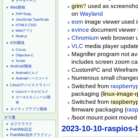
データベース
grim
?
used as screenshot
Web開発
on
Wayland
PHP
Ruby
JavaScript
TypeScript
eom
image viewer used i
HTML5
CSS3
evince
document viewer 
Webアプリ
Node.js
Chromium
web browser u
iOS/開発
VLC
media player update
Cocoa
Magnifier program not av
Objective-C
includes screen zoom cap
Xcode
Android/開発
CustomPC and Wireframe
Android/ビルド
Numerous small changes
Android/ソースコード
Linux/デバイスドライバ
Switched from
raspberryp
Linuxカーネル/ビルド
packaging (
linux-image-rp
カーネルモジュール/開
Switched from
raspberryp
発
firmware packaging (
rasp
ネイティブアプリ開発
/boot mount point moved 
チラ裏
タグクラウド
2023-10-10-raspios
PukiWiki設定
PukiWiki/自作プラグイン