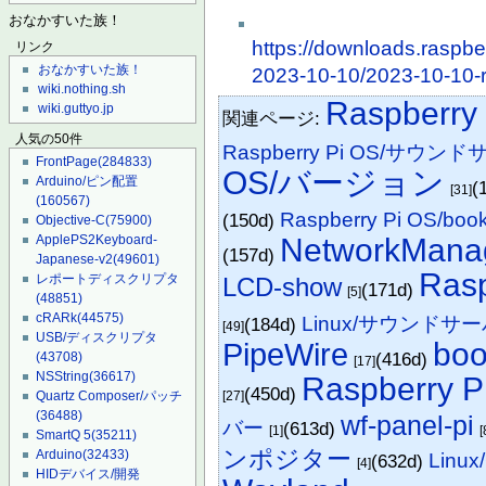
おなかすいた族！
https://downloads.raspb
リンク
おなかすいた族！
2023-10-10/2023-10-10-
wiki.nothing.sh
Raspberry 
wiki.guttyo.jp
関連ページ:
人気の50件
Raspberry Pi OS/サウン
FrontPage
(284833)
OS/バージョン
Arduino/ピン配置
(
[31]
(160567)
Raspberry Pi OS/bo
(150d)
Objective-C
(75900)
NetworkMana
ApplePS2Keyboard-
(157d)
Japanese-v2
(49601)
Ras
レポートディスクリプタ
LCD-show
(171d)
[5]
(48851)
cRARk
(44575)
Linux/サウンドサ
(184d)
[49]
USB/ディスクリプタ
bo
PipeWire
(416d)
(43708)
[17]
NSString
(36617)
Raspberry P
(450d)
[27]
Quartz Composer/パッチ
(36488)
wf-panel-pi
バー
(613d)
[1]
[
SmartQ 5
(35211)
ンポジター
Arduino
(32433)
Linux
(632d)
[4]
HIDデバイス/開発