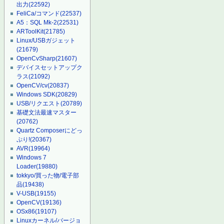
出力
(22592)
FeliCa/コマンド
(22537)
A5：SQL Mk-2
(22531)
ARToolKit
(21785)
Linux/USBガジェット
(21679)
OpenCvSharp
(21607)
デバイスセットアップク
ラス
(21092)
OpenCV/cv
(20837)
Windows SDK
(20829)
USB/リクエスト
(20789)
基礎文法最速マスター
(20762)
Quartz Composerにどっ
ぷり!
(20367)
AVR
(19964)
Windows 7
Loader
(19880)
tokkyo/買った物/電子部
品
(19438)
V-USB
(19155)
OpenCV
(19136)
OSx86
(19107)
Linuxカーネル/バージョ