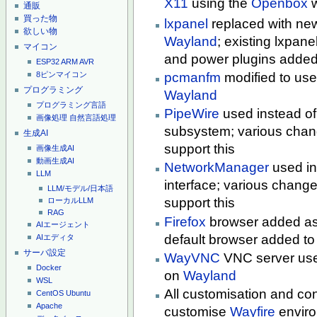
X11
using the
Openbox
w
通販
買った物
lxpanel
replaced with n
欲しい物
Wayland
; existing lxpan
マイコン
and power plugins adde
ESP32
ARM
AVR
pcmanfm
modified to us
8ピンマイコン
プログラミング
Wayland
プログラミング言語
PipeWire
used instead o
画像処理
自然言語処理
subsystem; various chan
生成AI
support this
画像生成AI
動画生成AI
NetworkManager
used in
LLM
interface; various chang
LLM/モデル/日本語
support this
ローカルLLM
RAG
Firefox
browser added as 
AIエージェント
default browser added to
AIエディタ
サーバ設定
WayVNC
VNC server use
Docker
on
Wayland
WSL
All customisation and con
CentOS
Ubuntu
Apache
customise
Wayfire
enviro