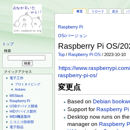
本文
リロード
差分
バ
Raspberry Pi
OS/バージョン
Raspberry Pi OS/2
トップ
検索
Top
/
Raspberry Pi OS
/ 2023-10-10
https://www.raspberrypi.co
クイックアクセス
raspberry-pi-os/
電子工作
プロトタイピング
変更点
Arduino
M5Stack
Based on
Debian
bookw
Raspberry Pi
USBデバイス開発
Support for
Raspberry Pi
HIDデバイス製作
Desktop now runs on th
MIDI機器製作
ニコニコ技術部
manager on
Raspberry P
電子部品