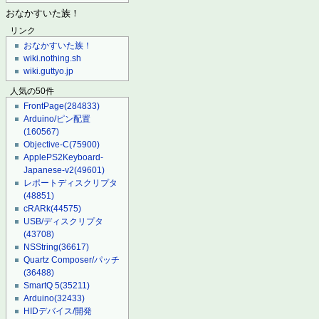
おなかすいた族！
リンク
おなかすいた族！
wiki.nothing.sh
wiki.guttyo.jp
人気の50件
FrontPage
(284833)
Arduino/ピン配置
(160567)
Objective-C
(75900)
ApplePS2Keyboard-
Japanese-v2
(49601)
レポートディスクリプタ
(48851)
cRARk
(44575)
USB/ディスクリプタ
(43708)
NSString
(36617)
Quartz Composer/パッチ
(36488)
SmartQ 5
(35211)
Arduino
(32433)
HIDデバイス/開発