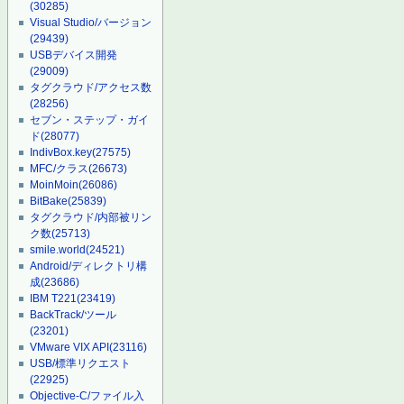
(30285)
Visual Studio/バージョン
(29439)
USBデバイス開発
(29009)
タグクラウド/アクセス数
(28256)
セブン・ステップ・ガイ
ド
(28077)
IndivBox.key
(27575)
MFC/クラス
(26673)
MoinMoin
(26086)
BitBake
(25839)
タグクラウド/内部被リン
ク数
(25713)
smile.world
(24521)
Android/ディレクトリ構
成
(23686)
IBM T221
(23419)
BackTrack/ツール
(23201)
VMware VIX API
(23116)
USB/標準リクエスト
(22925)
Objective-C/ファイル入