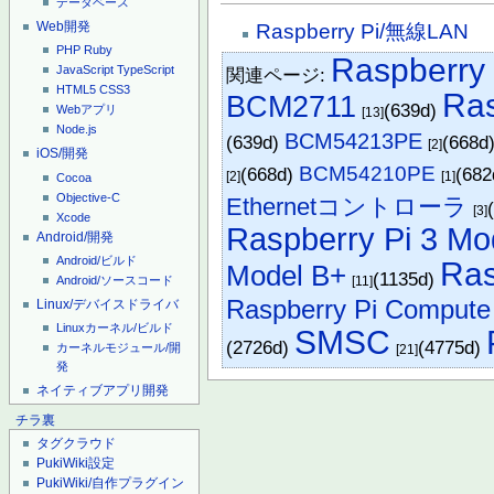
データベース
Web開発
Raspberry Pi/無線LAN
PHP
Ruby
Raspberry 
JavaScript
TypeScript
関連ページ:
HTML5
CSS3
Ras
BCM2711
(639d)
Webアプリ
[13]
Node.js
BCM54213PE
(639d)
(668d
[2]
iOS/開発
BCM54210PE
(668d)
(68
[2]
[1]
Cocoa
Objective-C
Ethernetコントローラ
[3]
Xcode
Raspberry Pi 3 Mo
Android/開発
Android/ビルド
Ras
Model B+
(1135d)
[11]
Android/ソースコード
Raspberry Pi Compute
Linux/デバイスドライバ
Linuxカーネル/ビルド
SMSC
(2726d)
(4775d)
カーネルモジュール/開
[21]
発
ネイティブアプリ開発
チラ裏
タグクラウド
PukiWiki設定
PukiWiki/自作プラグイン