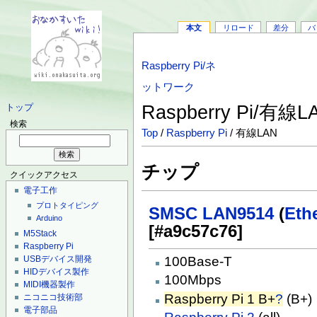
本文
リロード
差分
バ
Raspberry Pi/ネ
ットワーク
Raspberry Pi/有線
トップ
検索
Top
/
Raspberry Pi
/ 有線LAN
チップ
クイックアクセス
電子工作
プロトタイピング
SMSC
LAN9514
(
Et
Arduino
[#a9c57c76]
M5Stack
Raspberry Pi
USBデバイス開発
100Base-T
HIDデバイス製作
100Mbps
MIDI機器製作
Raspberry Pi 1 B+
?
(B+)
ニコニコ技術部
電子部品