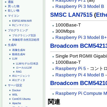
Raspberry Pi 2
(all)
通販
Raspberry Pi 3 Model B
買った物
欲しい物
SMSC
LAN7515
(
Et
マイコン
ESP32
ARM
AVR
1000Base-T
8ピンマイコン
プログラミング
300Mbps
プログラミング言語
Raspberry Pi 3 Model B+
画像処理
自然言語処理
Broadcom
BCM5421
生成AI
画像生成AI
動画生成AI
Single Port RGMII Gigabi
LLM
1000Base-T
LLM/モデル/日本語
Raspberry Pi 5
- コント
ローカルLLM
RAG
Raspberry Pi 4 Model B
AIエージェント
AIエディタ
Broadcom
BCM5421
サーバ設定
Docker
Raspberry Pi Compute M
WSL
CentOS
Ubuntu
関連
Apache