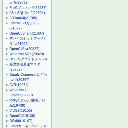
出力
(22592)
FeliCa/コマンド
(22537)
A5：SQL Mk-2
(22531)
ARToolKit
(21785)
Linux/USBガジェット
(21679)
OpenCvSharp
(21607)
デバイスセットアップク
ラス
(21092)
OpenCV/cv
(20837)
Windows SDK
(20829)
USB/リクエスト
(20789)
基礎文法最速マスター
(20762)
Quartz Composerにどっ
ぷり!
(20367)
AVR
(19964)
Windows 7
Loader
(19880)
tokkyo/買った物/電子部
品
(19438)
V-USB
(19155)
OpenCV
(19136)
OSx86
(19107)
Linuxカーネル/バージョ