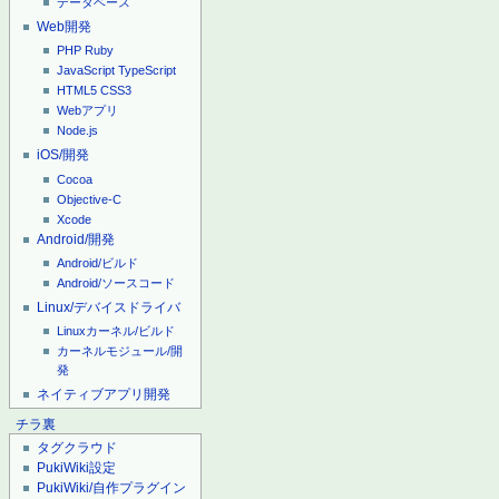
データベース
Web開発
PHP
Ruby
JavaScript
TypeScript
HTML5
CSS3
Webアプリ
Node.js
iOS/開発
Cocoa
Objective-C
Xcode
Android/開発
Android/ビルド
Android/ソースコード
Linux/デバイスドライバ
Linuxカーネル/ビルド
カーネルモジュール/開
発
ネイティブアプリ開発
チラ裏
タグクラウド
PukiWiki設定
PukiWiki/自作プラグイン