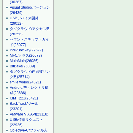
(30287)
Visual Studio/バージョン
(29439)
USBデバイス開発
(29012)
タグクラウド/アクセス数
(28256)
セブン・ステップ・ガイ
ド
(28077)
IndivBox.key
(27577)
MFC/クラス
(26673)
MoinMoin
(26086)
BitBake
(25839)
タグクラウド/内部被リン
ク数
(25714)
smile.world
(24521)
Android/ディレクトリ構
成
(23686)
IBM T221
(23421)
BackTrack/ツール
(23201)
VMware VIX API
(23118)
USB/標準リクエスト
(22926)
Objective-C/ファイル入