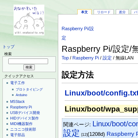
本文
リロード
差分
バ
Raspberry Pi/設
定
Raspberry Pi/設定
トップ
検索
Top
/
Raspberry Pi
/
設定
/ 無線LAN
設定方法
クイックアクセス
電子工作
プロトタイピング
Linux/boot/config.tx
Arduino
M5Stack
Linux/boot/wpa_supp
Raspberry Pi
USBデバイス開発
HIDデバイス製作
Linux/boot/con
関連ページ:
MIDI機器製作
ニコニコ技術部
設定
Raspberr
(1208d)
[12]
電子部品