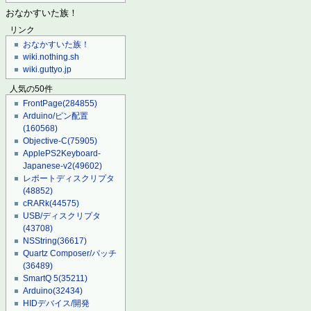
おなかすいた族！
リンク
おなかすいた族！
wiki.nothing.sh
wiki.guttyo.jp
人気の50件
FrontPage
(284855)
Arduino/ピン配置
(160568)
Objective-C
(75905)
ApplePS2Keyboard-
Japanese-v2
(49602)
レポートディスクリプタ
(48852)
cRARk
(44575)
USB/ディスクリプタ
(43708)
NSString
(36617)
Quartz Composer/パッチ
(36489)
SmartQ 5
(35211)
Arduino
(32434)
HIDデバイス/開発