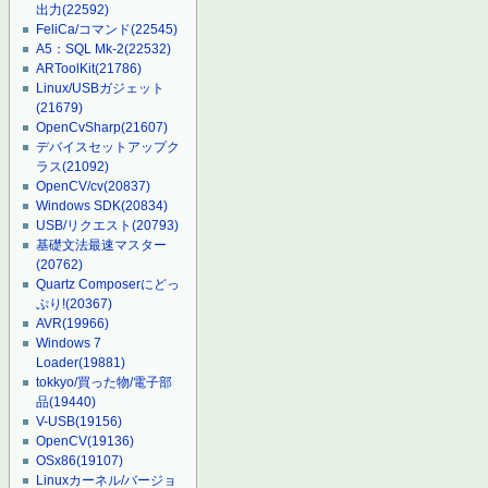
出力
(22592)
FeliCa/コマンド
(22545)
A5：SQL Mk-2
(22532)
ARToolKit
(21786)
Linux/USBガジェット
(21679)
OpenCvSharp
(21607)
デバイスセットアップク
ラス
(21092)
OpenCV/cv
(20837)
Windows SDK
(20834)
USB/リクエスト
(20793)
基礎文法最速マスター
(20762)
Quartz Composerにどっ
ぷり!
(20367)
AVR
(19966)
Windows 7
Loader
(19881)
tokkyo/買った物/電子部
品
(19440)
V-USB
(19156)
OpenCV
(19136)
OSx86
(19107)
Linuxカーネル/バージョ