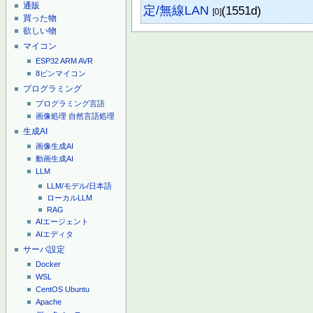
通販
定/無線LAN
(1551d)
[0]
買った物
欲しい物
マイコン
ESP32
ARM
AVR
8ピンマイコン
プログラミング
プログラミング言語
画像処理
自然言語処理
生成AI
画像生成AI
動画生成AI
LLM
LLM/モデル/日本語
ローカルLLM
RAG
AIエージェント
AIエディタ
サーバ設定
Docker
WSL
CentOS
Ubuntu
Apache