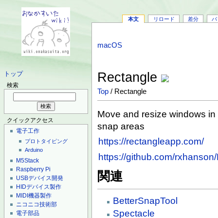
本文
リロード
差分
バ
macOS
Rectangle
トップ
検索
Top
/ Rectangle
Move and resize windows in
クイックアクセス
snap areas
電子工作
https://rectangleapp.com/
プロトタイピング
Arduino
https://github.com/rxhanson
M5Stack
Raspberry Pi
関連
USBデバイス開発
HIDデバイス製作
MIDI機器製作
BetterSnapTool
ニコニコ技術部
Spectacle
電子部品