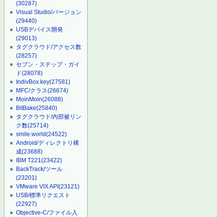
(30287)
Visual Studio/バージョン
(29440)
USBデバイス開発
(29013)
タグクラウド/アクセス数
(28257)
セブン・ステップ・ガイ
ド
(28078)
IndivBox.key
(27581)
MFC/クラス
(26674)
MoinMoin
(26088)
BitBake
(25840)
タグクラウド/内部被リン
ク数
(25714)
smile.world
(24522)
Android/ディレクトリ構
成
(23688)
IBM T221
(23422)
BackTrack/ツール
(23201)
VMware VIX API
(23121)
USB/標準リクエスト
(22927)
Objective-C/ファイル入