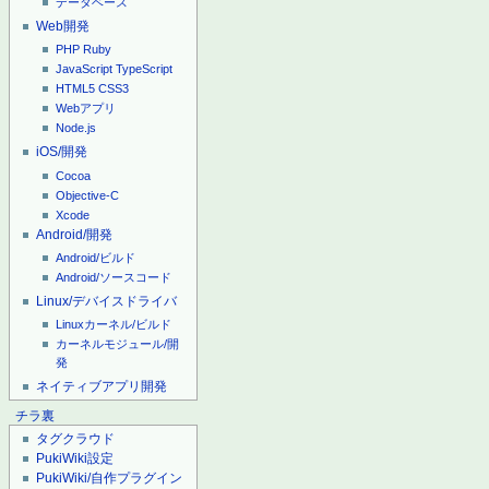
データベース
Web開発
PHP
Ruby
JavaScript
TypeScript
HTML5
CSS3
Webアプリ
Node.js
iOS/開発
Cocoa
Objective-C
Xcode
Android/開発
Android/ビルド
Android/ソースコード
Linux/デバイスドライバ
Linuxカーネル/ビルド
カーネルモジュール/開
発
ネイティブアプリ開発
チラ裏
タグクラウド
PukiWiki設定
PukiWiki/自作プラグイン