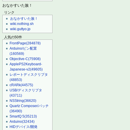
おなかすいた族！
リンク
おなかすいた族！
wiki.nothing.sh
wiki.guttyo.jp
人気の50件
FrontPage
(284878)
Arduino/ピン配置
(160569)
Objective-C
(75908)
ApplePS2Keyboard-
Japanese-v2
(49605)
レポートディスクリプタ
(48853)
cRARk
(44575)
USB/ディスクリプタ
(43711)
NSString
(36620)
Quartz Composer/パッチ
(36490)
SmartQ 5
(35213)
Arduino
(32434)
HIDデバイス/開発