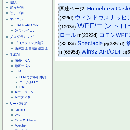
通販
買った物
Homebrew Ca
関連ページ:
欲しい物
ウィンドウスナッピ
(326d)
マイコン
WPF/コントロ
ESP32
ARM
AVR
(1203d)
8ピンマイコン
ロール
コモンWP
(2322d)
[1]
プログラミング
Spectacle
(3293d)
(3851d)
プログラミング言語
[2]
画像処理
自然言語処理
Win32 API/GDI
(6595d)
(
[1]
[2]
生成AI
画像生成AI
動画生成AI
LLM
LLM/モデル/日本語
ローカルLLM
RAG
AIエージェント
AIエディタ
サーバ設定
Docker
WSL
CentOS
Ubuntu
Apache