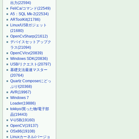
出力
(22594)
FeliCa/コマンド
(22549)
A5：SQL Mk-2
(22534)
ARToolKit
(21786)
Linux/USBガジェット
(21680)
OpenCvSharp
(21612)
デバイスセットアップク
ラス
(21094)
OpenCV/cv
(20839)
Windows SDK
(20836)
USB/リクエスト
(20797)
基礎文法最速マスター
(20764)
Quartz Composerにどっ
ぷり!
(20368)
AVR
(19967)
Windows 7
Loader
(19886)
tokkyo/買った物/電子部
品
(19443)
V-USB
(19160)
OpenCV
(19137)
OSx86
(19108)
Linuxカーネル/バージョ