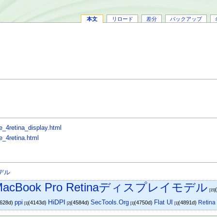
本文
リロード
差分
バックアップ
e_4retina_display.html
e_4retina.html
モデル
MacBook Pro Retinaディスプレイモデル
[15]
ppi
HiDPI
SecTools.Org
Flat UI
Retina
2628d)
(4143d)
(4584d)
(4750d)
(4891d)
[1]
[2]
[1]
[1]