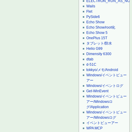
ELECTRON_RUN_AS_NO
Wails
Flet
PySide6
Echo Show
Echo Show/root化
Echo Show 5
OnePlus 15T
タブレット/防水
Helio G99
Dimensity 6300
dtab
d-51C
tokkyo/メモ/Android
Windows/イベントビュー
アー
Windows/イベントログ
Get-WinEvent
Windows/イベントビュー
アー/Windowsロ
グ/Application
Windows/イベントビュー
アー/Windowsログ
イベントビューアー
WPA MCP