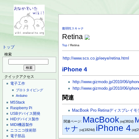
脆弱性スキャナ
Retina
Top
/ Retina
トップ
検索
http://www.scs.co.jp/eeye/retina.html
iPhone 4
クイックアクセス
http://www.gizmodo.jp/2010/06/iphon
電子工作
http://www.gizmodo.jp/2010/06/iphon
プロトタイピング
Arduino
関連
M5Stack
Raspberry Pi
MacBook Pro Retinaディスプレイ
USBデバイス開発
MacBook
HIDデバイス製作
関連ページ:
(382d)
[54]
MIDI機器製作
iPhone 4
ャナ
(1824d)
(
ニコニコ技術部
[14]
[32]
電子部品