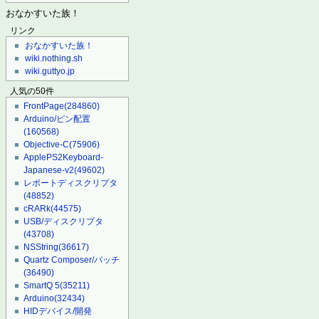
おなかすいた族！
リンク
おなかすいた族！
wiki.nothing.sh
wiki.guttyo.jp
人気の50件
FrontPage
(284860)
Arduino/ピン配置
(160568)
Objective-C
(75906)
ApplePS2Keyboard-
Japanese-v2
(49602)
レポートディスクリプタ
(48852)
cRARk
(44575)
USB/ディスクリプタ
(43708)
NSString
(36617)
Quartz Composer/パッチ
(36490)
SmartQ 5
(35211)
Arduino
(32434)
HIDデバイス/開発