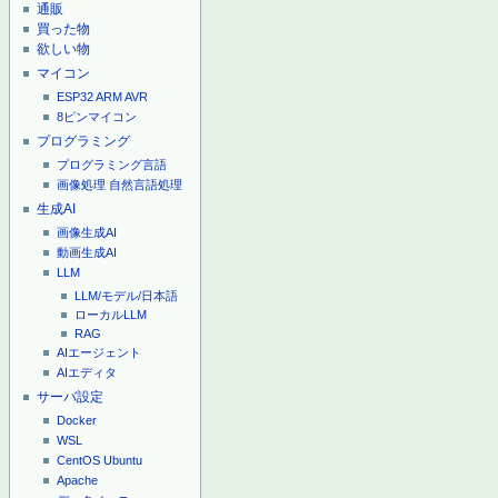
通販
買った物
欲しい物
マイコン
ESP32
ARM
AVR
8ピンマイコン
プログラミング
プログラミング言語
画像処理
自然言語処理
生成AI
画像生成AI
動画生成AI
LLM
LLM/モデル/日本語
ローカルLLM
RAG
AIエージェント
AIエディタ
サーバ設定
Docker
WSL
CentOS
Ubuntu
Apache