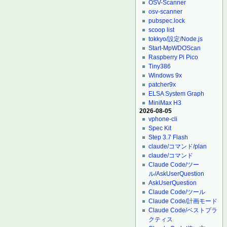
OSV-Scanner
osv-scanner
pubspec.lock
scoop list
tokkyo/設定/Node.js
Start-MpWDOScan
Raspberry Pi Pico
Tiny386
Windows 9x
patcher9x
ELSA System Graph
MiniMax H3
2026-08-05
vphone-cli
Spec Kit
Step 3.7 Flash
claude/コマンド/plan
claude/コマンド
Claude Code/ツー
ル/AskUserQuestion
AskUserQuestion
Claude Code/ツール
Claude Code/計画モード
Claude Code/ベストプラ
クティス