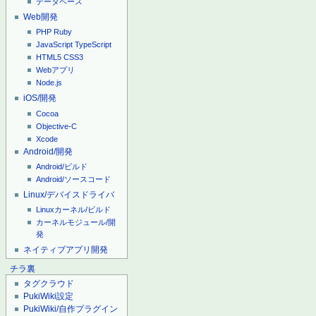
データベース
Web開発
PHP
Ruby
JavaScript
TypeScript
HTML5
CSS3
Webアプリ
Node.js
iOS/開発
Cocoa
Objective-C
Xcode
Android/開発
Android/ビルド
Android/ソースコード
Linux/デバイスドライバ
Linuxカーネル/ビルド
カーネルモジュール/開
発
ネイティブアプリ開発
チラ裏
タグクラウド
PukiWiki設定
PukiWiki/自作プラグイン