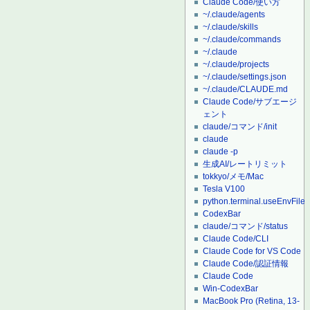
Claude Code/使い方
~/.claude/agents
~/.claude/skills
~/.claude/commands
~/.claude
~/.claude/projects
~/.claude/settings.json
~/.claude/CLAUDE.md
Claude Code/サブエージ
ェント
claude/コマンド/init
claude
claude -p
生成AI/レートリミット
tokkyo/メモ/Mac
Tesla V100
python.terminal.useEnvFile
CodexBar
claude/コマンド/status
Claude Code/CLI
Claude Code for VS Code
Claude Code/認証情報
Claude Code
Win-CodexBar
MacBook Pro (Retina, 13-