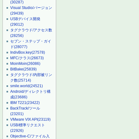
(30287)
Visual Studio/バージョン
(29439)
USBデバイス開発
(29012)
タグクラウド/アクセス数
(28256)
セブン・ステップ・ガイ
ド
(28077)
IndivBox.key
(27578)
MFC/クラス
(26673)
MoinMoin
(26086)
BitBake
(25839)
タグクラウド/内部被リン
ク数
(25714)
smile.world
(24521)
Android/ディレクトリ構
成
(23686)
IBM T221
(23422)
BackTrack/ツール
(23201)
VMware VIX API
(23119)
USB/標準リクエスト
(22926)
Objective-C/ファイル入