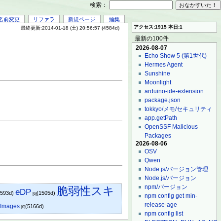
検索：
名前変更
リファラ
新規ページ
編集
アクセス:1915 本日:1
最終更新:2014-01-18 (土) 20:56:57 (4584d)
最新の100件
2026-08-07
Echo Show 5 (第1世代)
Hermes Agent
Sunshine
Moonlight
arduino-ide-extension
package.json
tokkyo/メモ/セキュリティ
app.getPath
OpenSSF Malicious
Packages
2026-08-06
OSV
Qwen
Node.js/バージョン管理
Node.js/バージョン
npm/バージョン
脆弱性スキ
eDP
(593d)
(1505d)
[6]
npm config get min-
release-age
 Images
(5166d)
[0]
npm config list