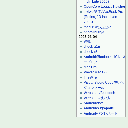
inch, Late 2013)
OpenCore Legacy Patcher
tokkyo/設定/MacBook Pro
(Retina, 13-inch, Late
2013)
macOS/なんとかd
photolibraryd
2026-08-04
退職
checkra1n
checkm8
Android/Bluetooth HCIスヌ
ープログ
Mac Pro
Power Mac G5
FireWire
Visual Studio Code/デバッ
グコンソール
Wireshark/Bluetooth
Wireshark/使い方
Android/data
Android/bugreports
Android/バグレポート