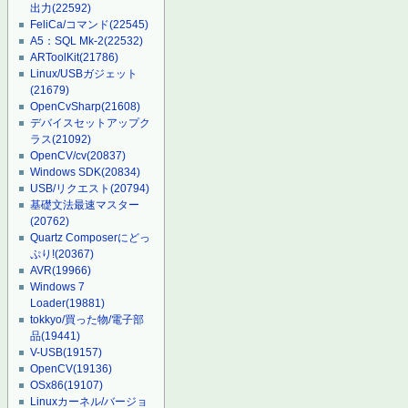
出力
(22592)
FeliCa/コマンド
(22545)
A5：SQL Mk-2
(22532)
ARToolKit
(21786)
Linux/USBガジェット
(21679)
OpenCvSharp
(21608)
デバイスセットアップク
ラス
(21092)
OpenCV/cv
(20837)
Windows SDK
(20834)
USB/リクエスト
(20794)
基礎文法最速マスター
(20762)
Quartz Composerにどっ
ぷり!
(20367)
AVR
(19966)
Windows 7
Loader
(19881)
tokkyo/買った物/電子部
品
(19441)
V-USB
(19157)
OpenCV
(19136)
OSx86
(19107)
Linuxカーネル/バージョ