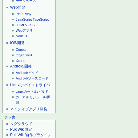
データベース
Web開発
PHP
Ruby
JavaScript
TypeScript
HTML5
CSS3
Webアプリ
Node.js
iOS/開発
Cocoa
Objective-C
Xcode
Android/開発
Android/ビルド
Android/ソースコード
Linux/デバイスドライバ
Linuxカーネル/ビルド
カーネルモジュール/開
発
ネイティブアプリ開発
チラ裏
タグクラウド
PukiWiki設定
PukiWiki/自作プラグイン