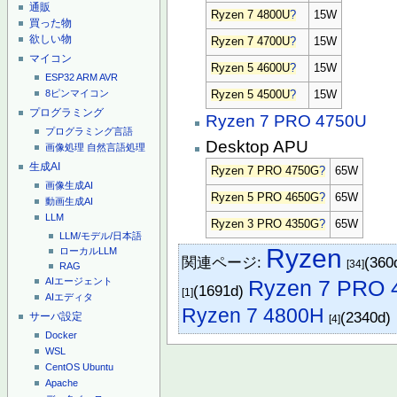
通販
Ryzen 7 4800U
?
15W
買った物
欲しい物
Ryzen 7 4700U
?
15W
マイコン
Ryzen 5 4600U
?
15W
ESP32
ARM
AVR
8ピンマイコン
Ryzen 5 4500U
?
15W
プログラミング
Ryzen 7 PRO 4750U
プログラミング言語
Desktop APU
画像処理
自然言語処理
生成AI
Ryzen 7 PRO 4750G
?
65W
画像生成AI
Ryzen 5 PRO 4650G
?
65W
動画生成AI
LLM
Ryzen 3 PRO 4350G
?
65W
LLM/モデル/日本語
Ryzen
ローカルLLM
関連ページ:
(360
[34]
RAG
Ryzen 7 PRO 
AIエージェント
(1691d)
[1]
AIエディタ
Ryzen 7 4800H
(2340d)
サーバ設定
[4]
Docker
WSL
CentOS
Ubuntu
Apache