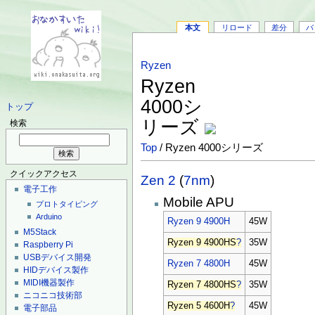
本文
リロード
差分
バ
Ryzen
Ryzen
4000シ
トップ
リーズ
検索
Top
/ Ryzen 4000シリーズ
クイックアクセス
Zen 2
(
7nm
)
電子工作
Mobile APU
プロトタイピング
Arduino
Ryzen 9 4900H
45W
M5Stack
Ryzen 9 4900HS
?
35W
Raspberry Pi
USBデバイス開発
Ryzen 7 4800H
45W
HIDデバイス製作
MIDI機器製作
Ryzen 7 4800HS
?
35W
ニコニコ技術部
Ryzen 5 4600H
?
45W
電子部品