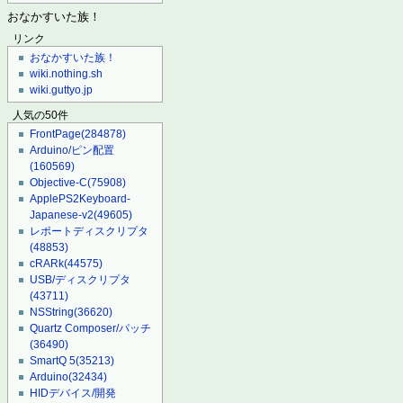
おなかすいた族！
リンク
おなかすいた族！
wiki.nothing.sh
wiki.guttyo.jp
人気の50件
FrontPage
(284878)
Arduino/ピン配置
(160569)
Objective-C
(75908)
ApplePS2Keyboard-
Japanese-v2
(49605)
レポートディスクリプタ
(48853)
cRARk
(44575)
USB/ディスクリプタ
(43711)
NSString
(36620)
Quartz Composer/パッチ
(36490)
SmartQ 5
(35213)
Arduino
(32434)
HIDデバイス/開発