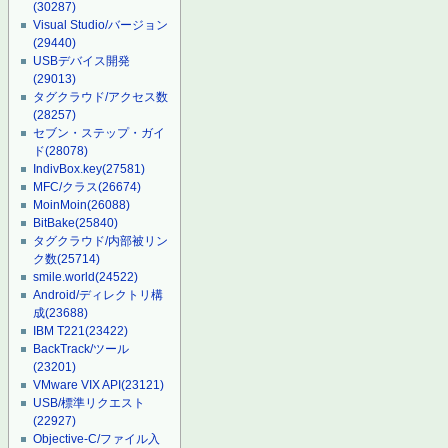
(30287)
Visual Studio/バージョン
(29440)
USBデバイス開発
(29013)
タグクラウド/アクセス数
(28257)
セブン・ステップ・ガイ
ド
(28078)
IndivBox.key
(27581)
MFC/クラス
(26674)
MoinMoin
(26088)
BitBake
(25840)
タグクラウド/内部被リン
ク数
(25714)
smile.world
(24522)
Android/ディレクトリ構
成
(23688)
IBM T221
(23422)
BackTrack/ツール
(23201)
VMware VIX API
(23121)
USB/標準リクエスト
(22927)
Objective-C/ファイル入