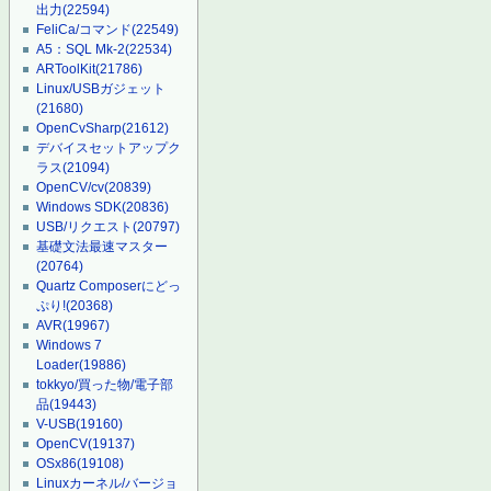
出力
(22594)
FeliCa/コマンド
(22549)
A5：SQL Mk-2
(22534)
ARToolKit
(21786)
Linux/USBガジェット
(21680)
OpenCvSharp
(21612)
デバイスセットアップク
ラス
(21094)
OpenCV/cv
(20839)
Windows SDK
(20836)
USB/リクエスト
(20797)
基礎文法最速マスター
(20764)
Quartz Composerにどっ
ぷり!
(20368)
AVR
(19967)
Windows 7
Loader
(19886)
tokkyo/買った物/電子部
品
(19443)
V-USB
(19160)
OpenCV
(19137)
OSx86
(19108)
Linuxカーネル/バージョ