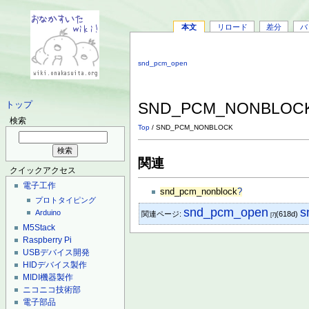
本文
リロード
差分
バ
snd_pcm_open
SND_PCM_NONBLOC
トップ
検索
Top
/ SND_PCM_NONBLOCK
関連
クイックアクセス
電子工作
snd_pcm_nonblock
?
プロトタイピング
snd_pcm_open
s
Arduino
関連ページ:
(618d)
[7]
M5Stack
Raspberry Pi
USBデバイス開発
HIDデバイス製作
MIDI機器製作
ニコニコ技術部
電子部品