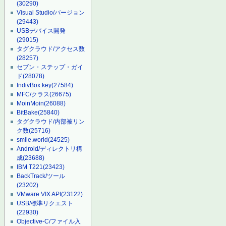
(30290)
Visual Studio/バージョン
(29443)
USBデバイス開発
(29015)
タグクラウド/アクセス数
(28257)
セブン・ステップ・ガイ
ド
(28078)
IndivBox.key
(27584)
MFC/クラス
(26675)
MoinMoin
(26088)
BitBake
(25840)
タグクラウド/内部被リン
ク数
(25716)
smile.world
(24525)
Android/ディレクトリ構
成
(23688)
IBM T221
(23423)
BackTrack/ツール
(23202)
VMware VIX API
(23122)
USB/標準リクエスト
(22930)
Objective-C/ファイル入