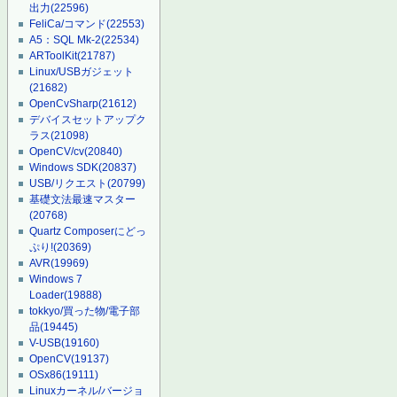
出力
(22596)
FeliCa/コマンド
(22553)
A5：SQL Mk-2
(22534)
ARToolKit
(21787)
Linux/USBガジェット
(21682)
OpenCvSharp
(21612)
デバイスセットアップク
ラス
(21098)
OpenCV/cv
(20840)
Windows SDK
(20837)
USB/リクエスト
(20799)
基礎文法最速マスター
(20768)
Quartz Composerにどっ
ぷり!
(20369)
AVR
(19969)
Windows 7
Loader
(19888)
tokkyo/買った物/電子部
品
(19445)
V-USB
(19160)
OpenCV
(19137)
OSx86
(19111)
Linuxカーネル/バージョ