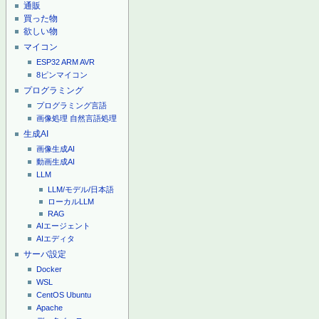
通販
買った物
欲しい物
マイコン
ESP32
ARM
AVR
8ピンマイコン
プログラミング
プログラミング言語
画像処理
自然言語処理
生成AI
画像生成AI
動画生成AI
LLM
LLM/モデル/日本語
ローカルLLM
RAG
AIエージェント
AIエディタ
サーバ設定
Docker
WSL
CentOS
Ubuntu
Apache