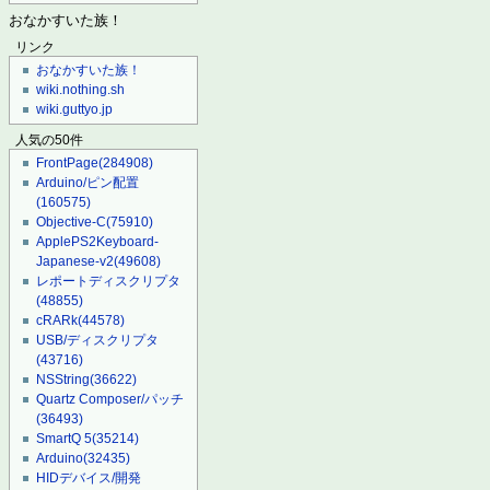
おなかすいた族！
リンク
おなかすいた族！
wiki.nothing.sh
wiki.guttyo.jp
人気の50件
FrontPage
(284908)
Arduino/ピン配置
(160575)
Objective-C
(75910)
ApplePS2Keyboard-
Japanese-v2
(49608)
レポートディスクリプタ
(48855)
cRARk
(44578)
USB/ディスクリプタ
(43716)
NSString
(36622)
Quartz Composer/パッチ
(36493)
SmartQ 5
(35214)
Arduino
(32435)
HIDデバイス/開発