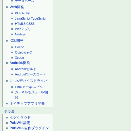
データベース
Web開発
PHP
Ruby
JavaScript
TypeScript
HTML5
CSS3
Webアプリ
Node.js
iOS/開発
Cocoa
Objective-C
Xcode
Android/開発
Android/ビルド
Android/ソースコード
Linux/デバイスドライバ
Linuxカーネル/ビルド
カーネルモジュール/開
発
ネイティブアプリ開発
チラ裏
タグクラウド
PukiWiki設定
PukiWiki/自作プラグイン