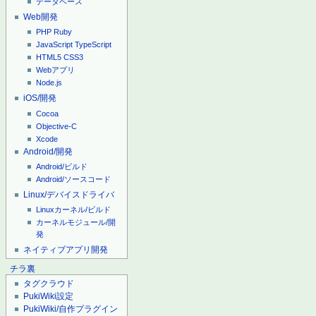
データベース
Web開発
PHP
Ruby
JavaScript
TypeScript
HTML5
CSS3
Webアプリ
Node.js
iOS/開発
Cocoa
Objective-C
Xcode
Android/開発
Android/ビルド
Android/ソースコード
Linux/デバイスドライバ
Linuxカーネル/ビルド
カーネルモジュール/開
発
ネイティブアプリ開発
チラ裏
タグクラウド
PukiWiki設定
PukiWiki/自作プラグイン