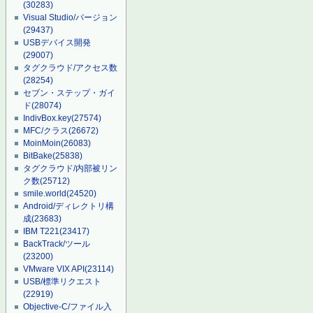
(30283)
Visual Studio/バージョン
(29437)
USBデバイス開発
(29007)
タグクラウド/アクセス数
(28254)
セブン・ステップ・ガイ
ド
(28074)
IndivBox.key
(27574)
MFC/クラス
(26672)
MoinMoin
(26083)
BitBake
(25838)
タグクラウド/内部被リン
ク数
(25712)
smile.world
(24520)
Android/ディレクトリ構
成
(23683)
IBM T221
(23417)
BackTrack/ツール
(23200)
VMware VIX API
(23114)
USB/標準リクエスト
(22919)
Objective-C/ファイル入