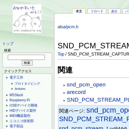
本文
リロード
差分
バ
alsa/pcm.h
SND_PCM_STREA
トップ
検索
Top
/ SND_PCM_STREAM_CAPTU
関連
クイックアクセス
電子工作
snd_pcm_open
プロトタイピング
Arduino
arecord
M5Stack
SND_PCM_STREAM_P
Raspberry Pi
USBデバイス開発
snd_pcm_op
関連ページ:
HIDデバイス製作
MIDI機器製作
SND_PCM_STREAM_
ニコニコ技術部
電子部品
snd_pcm_stream_t
(644d)