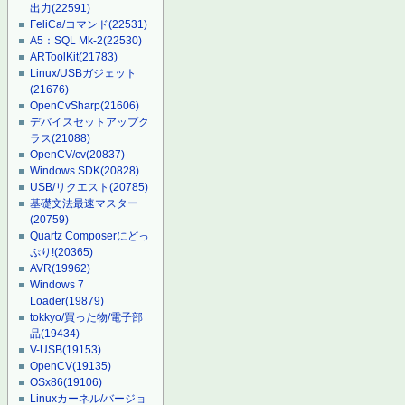
出力
(22591)
FeliCa/コマンド
(22531)
A5：SQL Mk-2
(22530)
ARToolKit
(21783)
Linux/USBガジェット
(21676)
OpenCvSharp
(21606)
デバイスセットアップク
ラス
(21088)
OpenCV/cv
(20837)
Windows SDK
(20828)
USB/リクエスト
(20785)
基礎文法最速マスター
(20759)
Quartz Composerにどっ
ぷり!
(20365)
AVR
(19962)
Windows 7
Loader
(19879)
tokkyo/買った物/電子部
品
(19434)
V-USB
(19153)
OpenCV
(19135)
OSx86
(19106)
Linuxカーネル/バージョ