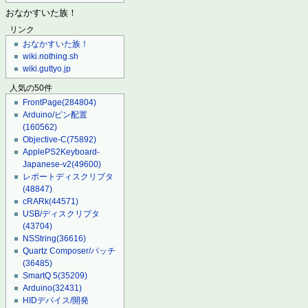
おなかすいた族！
リンク
おなかすいた族！
wiki.nothing.sh
wiki.guttyo.jp
人気の50件
FrontPage
(284804)
Arduino/ピン配置
(160562)
Objective-C
(75892)
ApplePS2Keyboard-
Japanese-v2
(49600)
レポートディスクリプタ
(48847)
cRARk
(44571)
USB/ディスクリプタ
(43704)
NSString
(36616)
Quartz Composer/パッチ
(36485)
SmartQ 5
(35209)
Arduino
(32431)
HIDデバイス/開発