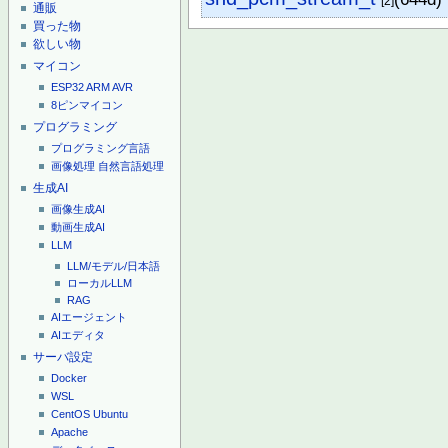
[2]
通販
買った物
欲しい物
マイコン
ESP32
ARM
AVR
8ピンマイコン
プログラミング
プログラミング言語
画像処理
自然言語処理
生成AI
画像生成AI
動画生成AI
LLM
LLM/モデル/日本語
ローカルLLM
RAG
AIエージェント
AIエディタ
サーバ設定
Docker
WSL
CentOS
Ubuntu
Apache