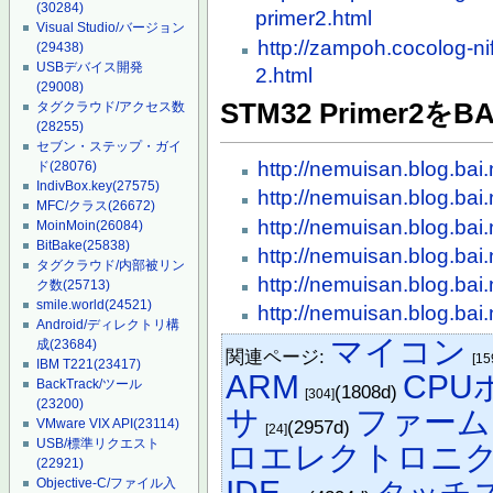
(30284)
primer2.html
Visual Studio/バージョン
http://zampoh.cocolog-ni
(29438)
USBデバイス開発
2.html
(29008)
STM32 Primer2
タグクラウド/アクセス数
(28255)
セブン・ステップ・ガイ
http://nemuisan.blog.bai
ド
(28076)
IndivBox.key
(27575)
http://nemuisan.blog.bai
MFC/クラス
(26672)
http://nemuisan.blog.bai
MoinMoin
(26084)
BitBake
(25838)
http://nemuisan.blog.bai
タグクラウド/内部被リン
http://nemuisan.blog.bai
ク数
(25713)
smile.world
(24521)
http://nemuisan.blog.bai
Android/ディレクトリ構
マイコン
成
(23684)
関連ページ:
[15
IBM T221
(23417)
ARM
CPU
BackTrack/ツール
(1808d)
[304]
(23200)
サ
ファーム
VMware VIX API
(23114)
(2957d)
[24]
USB/標準リクエスト
ロエレクトロニ
(22921)
IDE
Objective-C/ファイル入