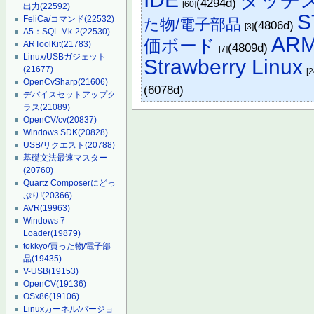
タッチ
(4294d)
[60]
出力
(22592)
S
FeliCa/コマンド
(22532)
た物/電子部品
(4806d)
[3]
A5：SQL Mk-2
(22530)
ARM
価ボード
ARToolKit
(21783)
(4809d)
[7]
Linux/USBガジェット
Strawberry Linux
(21677)
[2
OpenCvSharp
(21606)
(6078d)
デバイスセットアップク
ラス
(21089)
OpenCV/cv
(20837)
Windows SDK
(20828)
USB/リクエスト
(20788)
基礎文法最速マスター
(20760)
Quartz Composerにどっ
ぷり!
(20366)
AVR
(19963)
Windows 7
Loader
(19879)
tokkyo/買った物/電子部
品
(19435)
V-USB
(19153)
OpenCV
(19136)
OSx86
(19106)
Linuxカーネル/バージョ