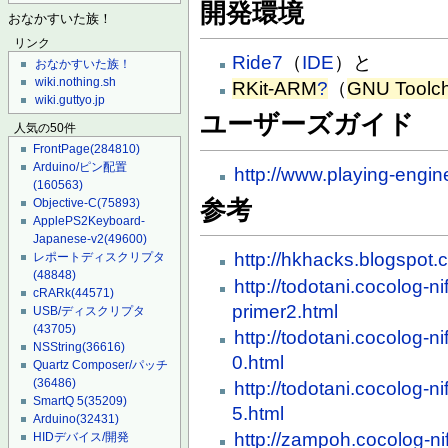
開発環境
おなかすいた族！
リンク
Ride7
（
IDE
）と
おなかすいた族！
wiki.nothing.sh
RKit-ARM
?
（
GNU Toolch
wiki.guttyo.jp
ユーザーズガイド
人気の50件
FrontPage
(284810)
Arduino/ピン配置
http://www.playing-engi
(160563)
参考
Objective-C
(75893)
ApplePS2Keyboard-
Japanese-v2
(49600)
http://hkhacks.blogspot
レポートディスクリプタ
(48848)
http://todotani.cocolog-n
cRARk
(44571)
primer2.html
USB/ディスクリプタ
(43705)
http://todotani.cocolog-
NSString
(36616)
0.html
Quartz Composer/パッチ
(36486)
http://todotani.cocolog-
SmartQ 5
(35209)
5.html
Arduino
(32431)
http://zampoh.cocolog-ni
HIDデバイス/開発