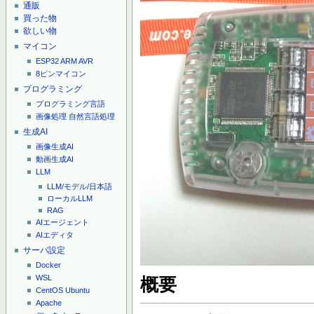
通販
買った物
欲しい物
マイコン
ESP32
ARM
AVR
8ピンマイコン
プログラミング
プログラミング言語
画像処理
自然言語処理
生成AI
画像生成AI
動画生成AI
LLM
LLM/モデル/日本語
ローカルLLM
RAG
AIエージェント
AIエディタ
サーバ設定
Docker
WSL
概要
CentOS
Ubuntu
Apache