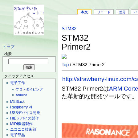
本文
リロード
差分
バ
STM32
STM32
Primer2
トップ
検索
Top
/ STM32 Primer2
クイックアクセス
http://strawberry-linux.com
電子工作
STM32 Primer2は
ARM Cort
プロトタイピング
た革新的な開発ツールです。
Arduino
M5Stack
Raspberry Pi
USBデバイス開発
HIDデバイス製作
MIDI機器製作
ニコニコ技術部
電子部品