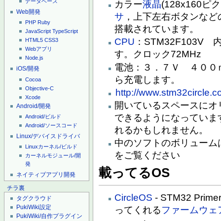
データベース
カラー
液晶
(128x160ピ
Web開発
サ
，上下左右ボタンなど
PHP
Ruby
搭載されています。
JavaScript
TypeScript
CPU
：STM32F103V
HTML5
CSS3
Webアプリ
す。クロック72MHz
Node.js
電池：３．７Ｖ ４００ｍ
iOS/開発
ら充電します。
Cocoa
Objective-C
http://www.stm32circle.c
Xcode
開いているスペースにオ
Android/開発
できるようになっていま
Android/ビルド
Android/ソースコード
れるかもしれません。
Linux/デバイスドライバ
中のソフトのボリューム
Linuxカーネル/ビルド
をご覧ください
カーネルモジュール/開
発
載ってるOS
ネイティブアプリ開発
チラ裏
CircleOS
- STM32 P
タグクラウド
PukiWiki設定
ってくれる
ファームウェ
PukiWiki/自作プラグイン