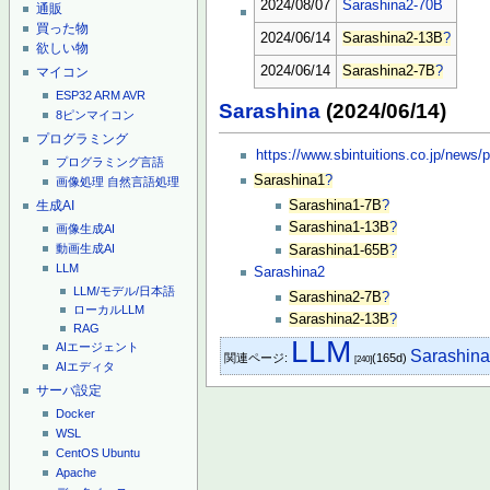
2024/08/07
Sarashina2-70B
通販
買った物
2024/06/14
Sarashina2-13B
?
欲しい物
2024/06/14
Sarashina2-7B
?
マイコン
ESP32
ARM
AVR
Sarashina
(2024/06/14)
8ピンマイコン
プログラミング
https://www.sbintuitions.co.jp/news
プログラミング言語
Sarashina1
?
画像処理
自然言語処理
生成AI
Sarashina1-7B
?
Sarashina1-13B
?
画像生成AI
動画生成AI
Sarashina1-65B
?
LLM
Sarashina2
LLM/モデル/日本語
Sarashina2-7B
?
ローカルLLM
Sarashina2-13B
?
RAG
LLM
AIエージェント
Sarashina
関連ページ:
(165d)
[240]
AIエディタ
サーバ設定
Docker
WSL
CentOS
Ubuntu
Apache