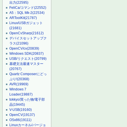
出力
(22595)
FeliCa/コマンド
(22552)
A5：SQL Mk-2
(22534)
ARToolKit
(21787)
Linux/USBガジェット
(21681)
OpenCvSharp
(21612)
デバイスセットアップク
ラス
(21096)
OpenCV/cv
(20839)
Windows SDK
(20837)
USB/リクエスト
(20799)
基礎文法最速マスター
(20767)
Quartz Composerにどっ
ぷり!
(20368)
AVR
(19969)
Windows 7
Loader
(19887)
tokkyo/買った物/電子部
品
(19445)
V-USB
(19160)
OpenCV
(19137)
OSx86
(19111)
Linuxカーネル/バージョ