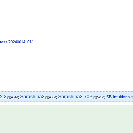
/press/20240614_01/
2.2
Sarashina2
Sarashina2-70B
SB Intuitions
(451d)
(453d)
(520d)
[5]
[5]
[5]
[3