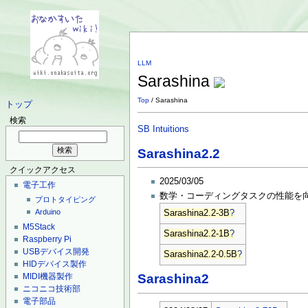
LLM
Sarashina
Top
/ Sarashina
トップ
検索
SB Intuitions
Sarashina2.2
クイックアクセス
2025/03/05
電子工作
数学・コーディングタスクの性能を
プロトタイピング
Arduino
Sarashina2.2-3B
?
M5Stack
Sarashina2.2-1B
?
Raspberry Pi
USBデバイス開発
Sarashina2.2-0.5B
?
HIDデバイス製作
MIDI機器製作
Sarashina2
ニコニコ技術部
電子部品