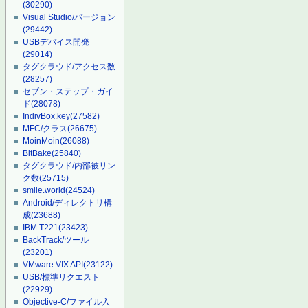
(30290)
Visual Studio/バージョン
(29442)
USBデバイス開発
(29014)
タグクラウド/アクセス数
(28257)
セブン・ステップ・ガイ
ド
(28078)
IndivBox.key
(27582)
MFC/クラス
(26675)
MoinMoin
(26088)
BitBake
(25840)
タグクラウド/内部被リン
ク数
(25715)
smile.world
(24524)
Android/ディレクトリ構
成
(23688)
IBM T221
(23423)
BackTrack/ツール
(23201)
VMware VIX API
(23122)
USB/標準リクエスト
(22929)
Objective-C/ファイル入