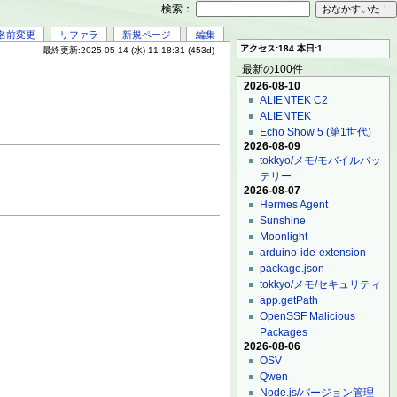
検索：
名前変更
リファラ
新規ページ
編集
アクセス:184 本日:1
最終更新:2025-05-14 (水) 11:18:31 (453d)
最新の100件
2026-08-10
ALIENTEK C2
ALIENTEK
Echo Show 5 (第1世代)
2026-08-09
tokkyo/メモ/モバイルバッ
テリー
2026-08-07
Hermes Agent
Sunshine
Moonlight
arduino-ide-extension
package.json
tokkyo/メモ/セキュリティ
app.getPath
OpenSSF Malicious
Packages
2026-08-06
OSV
Qwen
Node.js/バージョン管理