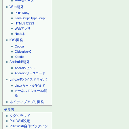
データベース
Web開発
PHP
Ruby
JavaScript
TypeScript
HTML5
CSS3
Webアプリ
Node.js
iOS/開発
Cocoa
Objective-C
Xcode
Android/開発
Android/ビルド
Android/ソースコード
Linux/デバイスドライバ
Linuxカーネル/ビルド
カーネルモジュール/開
発
ネイティブアプリ開発
チラ裏
タグクラウド
PukiWiki設定
PukiWiki/自作プラグイン