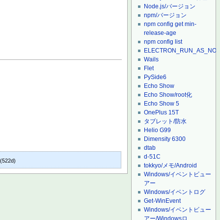
Node.js/バージョン
npm/バージョン
npm config get min-
release-age
npm config list
ELECTRON_RUN_AS_NO
Wails
Flet
PySide6
Echo Show
Echo Show/root化
Echo Show 5
OnePlus 15T
タブレット/防水
Helio G99
Dimensity 6300
dtab
d-51C
(522d)
]
tokkyo/メモ/Android
Windows/イベントビュー
アー
Windows/イベントログ
Get-WinEvent
Windows/イベントビュー
アー/Windowsロ