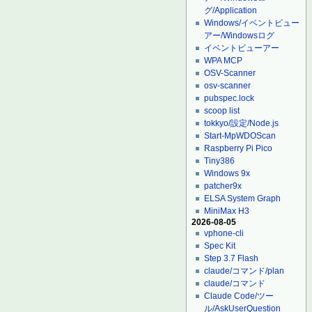
グ/Application
Windows/イベントビュー
アー/Windowsログ
イベントビューアー
WPA MCP
OSV-Scanner
osv-scanner
pubspec.lock
scoop list
tokkyo/設定/Node.js
Start-MpWDOScan
Raspberry Pi Pico
Tiny386
Windows 9x
patcher9x
ELSA System Graph
MiniMax H3
2026-08-05
vphone-cli
Spec Kit
Step 3.7 Flash
claude/コマンド/plan
claude/コマンド
Claude Code/ツー
ル/AskUserQuestion