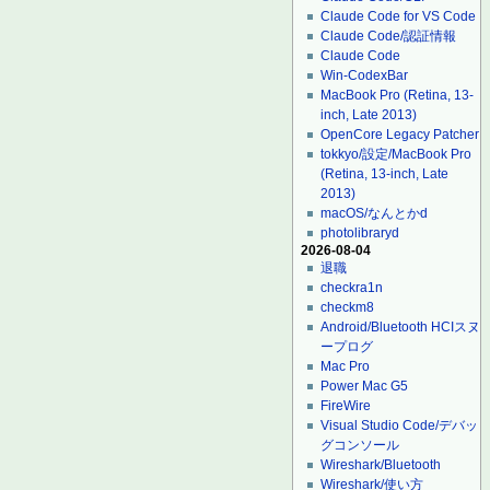
Claude Code for VS Code
Claude Code/認証情報
Claude Code
Win-CodexBar
MacBook Pro (Retina, 13-
inch, Late 2013)
OpenCore Legacy Patcher
tokkyo/設定/MacBook Pro
(Retina, 13-inch, Late
2013)
macOS/なんとかd
photolibraryd
2026-08-04
退職
checkra1n
checkm8
Android/Bluetooth HCIスヌ
ープログ
Mac Pro
Power Mac G5
FireWire
Visual Studio Code/デバッ
グコンソール
Wireshark/Bluetooth
Wireshark/使い方