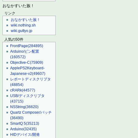
おなかすいた族！
リンク
おなかすいた族！
wiki.nothing.sh
wiki.guttyo.jp
人気の50件
FrontPage
(284895)
Arduino/ピン配置
(160572)
Objective-C
(75909)
ApplePS2Keyboard-
Japanese-v2
(49607)
レポートディスクリプタ
(48854)
cRARk
(44577)
USB/ディスクリプタ
(43715)
NSString
(36620)
Quartz Composer/パッチ
(36490)
SmartQ 5
(35213)
Arduino
(32435)
HIDデバイス/開発