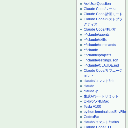
AskUserQuestion
Claude Code/ツール
Claude Code/計画モード
Claude Code/ベストプラ
クティス
Claude Code/使い方
~/.claude/agents
~/.claude/skills
~/.claude/commands
~/.claude
~/.claude/projects
~/.claude/settings.json
~/.claude/CLAUDE.md
Claude Code/サブエージ
ェント
claude/コマンド/init
claude
claude -p
生成AI/レートリミット
tokkyo/メモ/Mac
Tesla V100
python.terminal.useEnvFile
CodexBar
claude/コマンド/status
Claude Code/CLI