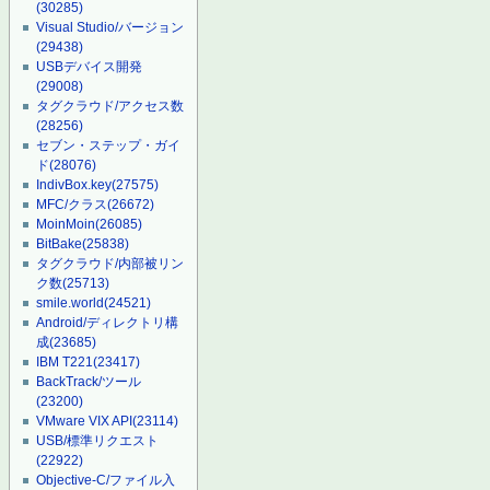
(30285)
Visual Studio/バージョン
(29438)
USBデバイス開発
(29008)
タグクラウド/アクセス数
(28256)
セブン・ステップ・ガイ
ド
(28076)
IndivBox.key
(27575)
MFC/クラス
(26672)
MoinMoin
(26085)
BitBake
(25838)
タグクラウド/内部被リン
ク数
(25713)
smile.world
(24521)
Android/ディレクトリ構
成
(23685)
IBM T221
(23417)
BackTrack/ツール
(23200)
VMware VIX API
(23114)
USB/標準リクエスト
(22922)
Objective-C/ファイル入