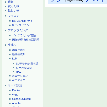
[53]
通販
買った物
欲しい物
マイコン
ESP32
ARM
AVR
8ピンマイコン
プログラミング
プログラミング言語
画像処理
自然言語処理
生成AI
画像生成AI
動画生成AI
LLM
LLM/モデル/日本語
ローカルLLM
RAG
AIエージェント
AIエディタ
サーバ設定
Docker
WSL
CentOS
Ubuntu
Apache