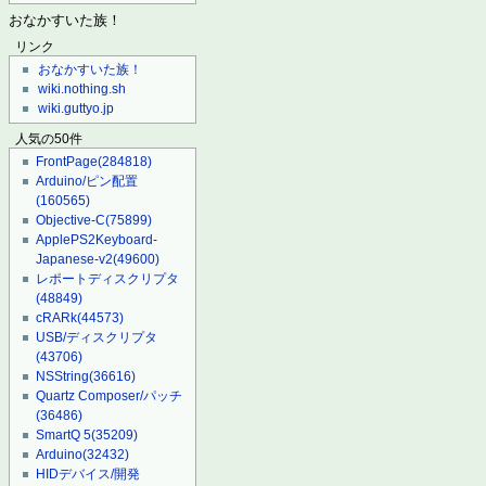
おなかすいた族！
リンク
おなかすいた族！
wiki.nothing.sh
wiki.guttyo.jp
人気の50件
FrontPage
(284818)
Arduino/ピン配置
(160565)
Objective-C
(75899)
ApplePS2Keyboard-
Japanese-v2
(49600)
レポートディスクリプタ
(48849)
cRARk
(44573)
USB/ディスクリプタ
(43706)
NSString
(36616)
Quartz Composer/パッチ
(36486)
SmartQ 5
(35209)
Arduino
(32432)
HIDデバイス/開発