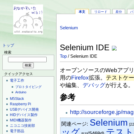
本文
リロード
差分
バ
Selenium
Selenium IDE
トップ
検索
Top
/ Selenium IDE
オープンソースのWebアプ
クイックアクセス
用の
Firefox
拡張。
テストケ
電子工作
や編集、
デバッグ
が行える。
プロトタイピング
Arduino
参考
M5Stack
Raspberry Pi
USBデバイス開発
http://sourceforge.jp/m
HIDデバイス製作
Selenium
MIDI機器製作
関連ページ:
[22
ニコニコ技術部
ッグ
テスト
電子部品
(5468d)