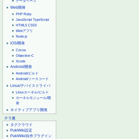
データベース
Web開発
PHP
Ruby
JavaScript
TypeScript
HTML5
CSS3
Webアプリ
Node.js
iOS/開発
Cocoa
Objective-C
Xcode
Android/開発
Android/ビルド
Android/ソースコード
Linux/デバイスドライバ
Linuxカーネル/ビルド
カーネルモジュール/開
発
ネイティブアプリ開発
チラ裏
タグクラウド
PukiWiki設定
PukiWiki/自作プラグイン