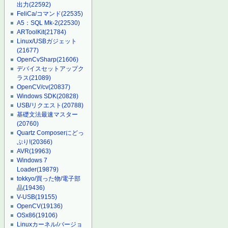
出力
(22592)
FeliCa/コマンド
(22535)
A5：SQL Mk-2
(22530)
ARToolKit
(21784)
Linux/USBガジェット
(21677)
OpenCvSharp
(21606)
デバイスセットアップク
ラス
(21089)
OpenCV/cv
(20837)
Windows SDK
(20828)
USB/リクエスト
(20788)
基礎文法最速マスター
(20760)
Quartz Composerにどっ
ぷり!
(20366)
AVR
(19963)
Windows 7
Loader
(19879)
tokkyo/買った物/電子部
品
(19436)
V-USB
(19155)
OpenCV
(19136)
OSx86
(19106)
Linuxカーネル/バージョ