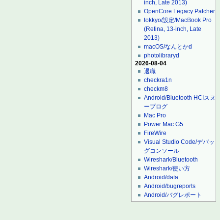
inch, Late 2013)
OpenCore Legacy Patcher
tokkyo/設定/MacBook Pro
(Retina, 13-inch, Late
2013)
macOS/なんとかd
photolibraryd
2026-08-04
退職
checkra1n
checkm8
Android/Bluetooth HCIスヌ
ープログ
Mac Pro
Power Mac G5
FireWire
Visual Studio Code/デバッ
グコンソール
Wireshark/Bluetooth
Wireshark/使い方
Android/data
Android/bugreports
Android/バグレポート