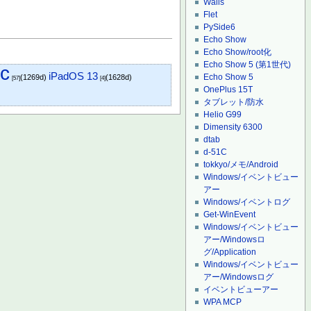
Wails
Flet
PySide6
Echo Show
Echo Show/root化
Echo Show 5 (第1世代)
c
iPadOS 13
Echo Show 5
(1269d)
(1628d)
[57]
[4]
OnePlus 15T
タブレット/防水
Helio G99
Dimensity 6300
dtab
d-51C
tokkyo/メモ/Android
Windows/イベントビュー
アー
Windows/イベントログ
Get-WinEvent
Windows/イベントビュー
アー/Windowsロ
グ/Application
Windows/イベントビュー
アー/Windowsログ
イベントビューアー
WPA MCP