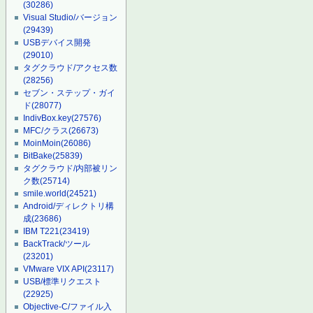
(30286)
Visual Studio/バージョン
(29439)
USBデバイス開発
(29010)
タグクラウド/アクセス数
(28256)
セブン・ステップ・ガイ
ド
(28077)
IndivBox.key
(27576)
MFC/クラス
(26673)
MoinMoin
(26086)
BitBake
(25839)
タグクラウド/内部被リン
ク数
(25714)
smile.world
(24521)
Android/ディレクトリ構
成
(23686)
IBM T221
(23419)
BackTrack/ツール
(23201)
VMware VIX API
(23117)
USB/標準リクエスト
(22925)
Objective-C/ファイル入