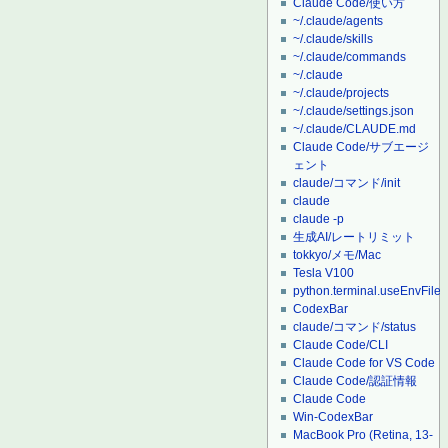
Claude Code/使い方
~/.claude/agents
~/.claude/skills
~/.claude/commands
~/.claude
~/.claude/projects
~/.claude/settings.json
~/.claude/CLAUDE.md
Claude Code/サブエージ
ェント
claude/コマンド/init
claude
claude -p
生成AI/レートリミット
tokkyo/メモ/Mac
Tesla V100
python.terminal.useEnvFile
CodexBar
claude/コマンド/status
Claude Code/CLI
Claude Code for VS Code
Claude Code/認証情報
Claude Code
Win-CodexBar
MacBook Pro (Retina, 13-