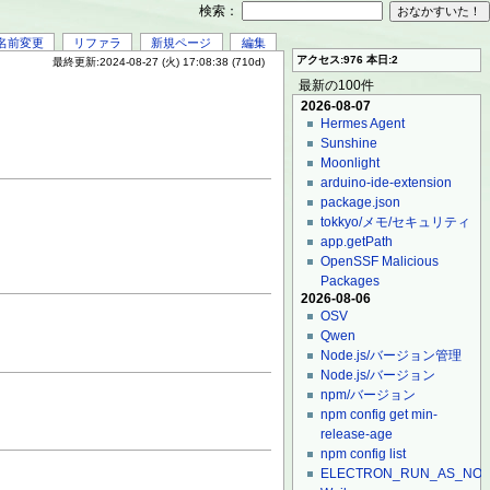
検索：
名前変更
リファラ
新規ページ
編集
アクセス:976 本日:2
最終更新:2024-08-27 (火) 17:08:38 (710d)
最新の100件
2026-08-07
Hermes Agent
Sunshine
Moonlight
arduino-ide-extension
package.json
tokkyo/メモ/セキュリティ
app.getPath
OpenSSF Malicious
Packages
2026-08-06
OSV
Qwen
Node.js/バージョン管理
Node.js/バージョン
npm/バージョン
npm config get min-
release-age
npm config list
ELECTRON_RUN_AS_NO