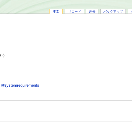
本文
リロード
差分
バックアップ
使う
597#systemrequirements