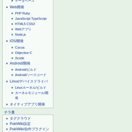
データベース
Web開発
PHP
Ruby
JavaScript
TypeScript
HTML5
CSS3
Webアプリ
Node.js
iOS/開発
Cocoa
Objective-C
Xcode
Android/開発
Android/ビルド
Android/ソースコード
Linux/デバイスドライバ
Linuxカーネル/ビルド
カーネルモジュール/開
発
ネイティブアプリ開発
チラ裏
タグクラウド
PukiWiki設定
PukiWiki/自作プラグイン