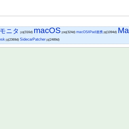
macOS
Ma
モニタ
macOS/iPad連携
(316d)
(324d)
(1094d)
[13]
[230]
[0]
esk
SidecarPatcher
(2369d)
(2489d)
[1]
[1]