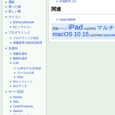
iPadOS 13
通販
買った物
関連
欲しい物
マイコン
spacedesk
ESP32
ARM
AVR
iPad
マルチ
8ピンマイコン
関連ページ:
(264d)
[150]
プログラミング
macOS 10.15
spaced
(2246d)
[14]
プログラミング言語
画像処理
自然言語処理
生成AI
画像生成AI
動画生成AI
LLM
LLM/モデル/日本語
ローカルLLM
RAG
AIエージェント
AIエディタ
サーバ設定
Docker
WSL
CentOS
Ubuntu
Apache