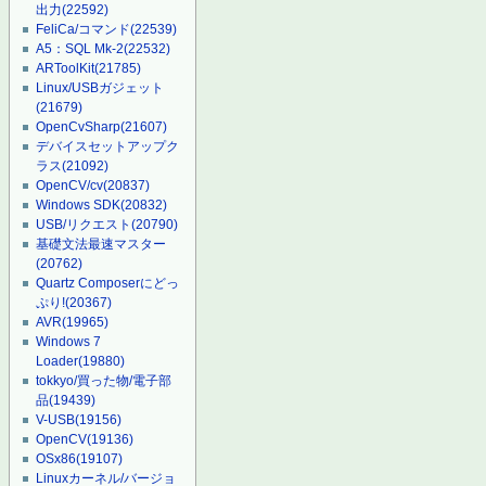
出力
(22592)
FeliCa/コマンド
(22539)
A5：SQL Mk-2
(22532)
ARToolKit
(21785)
Linux/USBガジェット
(21679)
OpenCvSharp
(21607)
デバイスセットアップク
ラス
(21092)
OpenCV/cv
(20837)
Windows SDK
(20832)
USB/リクエスト
(20790)
基礎文法最速マスター
(20762)
Quartz Composerにどっ
ぷり!
(20367)
AVR
(19965)
Windows 7
Loader
(19880)
tokkyo/買った物/電子部
品
(19439)
V-USB
(19156)
OpenCV
(19136)
OSx86
(19107)
Linuxカーネル/バージョ