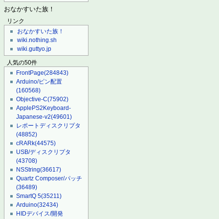
おなかすいた族！
リンク
おなかすいた族！
wiki.nothing.sh
wiki.guttyo.jp
人気の50件
FrontPage
(284843)
Arduino/ピン配置
(160568)
Objective-C
(75902)
ApplePS2Keyboard-
Japanese-v2
(49601)
レポートディスクリプタ
(48852)
cRARk
(44575)
USB/ディスクリプタ
(43708)
NSString
(36617)
Quartz Composer/パッチ
(36489)
SmartQ 5
(35211)
Arduino
(32434)
HIDデバイス/開発