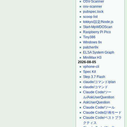
OSV-Scanner
osv-scanner
pubspec.lock
scoop list
tokkyo/設定/Node.js
Start-MpWDOScan
Raspberry Pi Pico
Tiny386
Windows 9x
patcher9x
ELSA System Graph
MiniMax H3
2026-08-05
vphone-cli
Spec Kit
Step 3.7 Flash
claude/コマンド/plan
claude/コマンド
Claude Code/ツー
ル/AskUserQuestion
AskUserQuestion
Claude Code/ツール
Claude Code/計画モード
Claude Code/ベストプラ
クティス