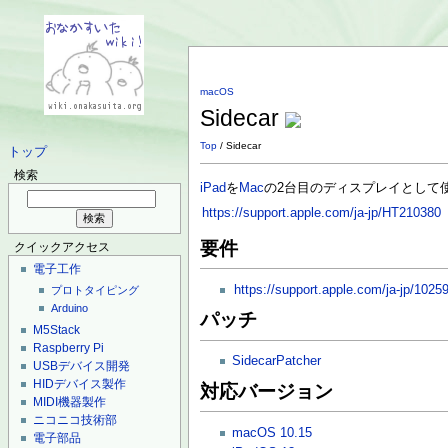
macOS
Sidecar
Top
/ Sidecar
トップ
検索
iPad
を
Mac
の2台目のディスプレイとして
https://support.apple.com/ja-jp/HT210380
要件
クイックアクセス
電子工作
https://support.apple.com/ja-jp/102
プロトタイピング
Arduino
パッチ
M5Stack
Raspberry Pi
SidecarPatcher
USBデバイス開発
HIDデバイス製作
対応バージョン
MIDI機器製作
ニコニコ技術部
macOS 10.15
電子部品