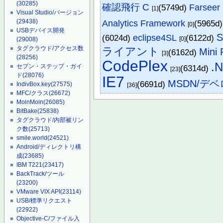
(30285)
確認飛行 C
(5749d)
Farseer
[1]
Visual Studio/バージョン
(29438)
Analytics Framework
(5965d
[0]
USBデバイス開発
S
(6024d)
eclipse4SL
(6122d)
[0]
(29008)
タグクラウド/アクセス数
ライアント
Mini 
(6162d)
[3]
(28256)
CodePlex
.
セブン・ステップ・ガイ
(6314d)
[23]
ド
(28076)
IE7
MSDN/デ
(6691d)
IndivBox.key
(27575)
[36]
MFC/クラス
(26672)
MoinMoin
(26085)
BitBake
(25838)
タグクラウド/内部被リン
ク数
(25713)
smile.world
(24521)
Android/ディレクトリ構
成
(23685)
IBM T221
(23417)
BackTrack/ツール
(23200)
VMware VIX API
(23114)
USB/標準リクエスト
(22922)
Objective-C/ファイル入