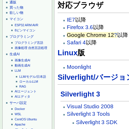
通販
対応ブラウザ
買った物
欲しい物
IE7
以降
マイコン
ESP32
ARM
AVR
Firefox 3.6
以降
8ピンマイコン
Google Chrome 12
?
以降
プログラミング
Safari 4
以降
プログラミング言語
画像処理
自然言語処理
Linux
版
生成AI
画像生成AI
動画生成AI
Moonlight
LLM
Silverlight/バージ
LLM/モデル/日本語
ローカルLLM
RAG
AIエージェント
Silverlight 3
AIエディタ
サーバ設定
Visual Studio 2008
Docker
Silverlight 3 Tools
WSL
CentOS
Ubuntu
Silverlight 3 SDK
Apache