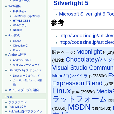
データベース
Silverlight 5
Web開発
PHP
Ruby
Microsoft Silverlight 5 T
JavaScript
TypeScript
参考
HTML5
CSS3
Webアプリ
Node.js
http://codezine.jp/article
iOS/開発
Cocoa
http://codezine.jp/article
Objective-C
Moonlight
Xcode
関連ページ:
(1h
[4]
Android/開発
Chocolatey/
(419d)
Android/ビルド
Android/ソースコード
Visual Studio Commun
Linux/デバイスドライバ
Ex
Mono/コンパイラ
(3360d)
Linuxカーネル/ビルド
[0]
カーネルモジュール/開
Expression Blend
(38
[7]
発
Linux
MediaE
ネイティブアプリ開発
(3965d)
[1169]
ラットフォーム
チラ裏
[33]
タグクラウド
MSDN
PukiWiki設定
(4506d)
(4543d)
[53]
PukiWiki/自作プラグイン