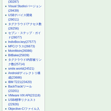
(30287)
Visual Studio/バージョン
(29439)
USBデバイス開発
(29011)
タグクラウド/アクセス数
(28256)
セブン・ステップ・ガイ
ド
(28077)
IndivBox.key
(27577)
MFC/クラス
(26673)
MoinMoin
(26086)
BitBake
(25839)
タグクラウド/内部被リン
ク数
(25714)
smile.world
(24521)
Android/ディレクトリ構
成
(23686)
IBM T221
(23420)
BackTrack/ツール
(23201)
VMware VIX API
(23118)
USB/標準リクエスト
(22926)
Objective-C/ファイル入