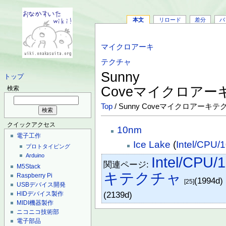
本文
リロード
差分
バ
マイクロアーキ
テクチャ
Sunny
トップ
Coveマイクロア
検索
Top
/ Sunny Coveマイクロアーキテ
クイックアクセス
10nm
電子工作
Ice Lake
(
Intel/CPU/1
プロトタイピング
Arduino
Intel/CPU/1
関連ページ:
M5Stack
キテクチャ
Raspberry Pi
(1994d)
[25]
USBデバイス開発
(2139d)
HIDデバイス製作
MIDI機器製作
ニコニコ技術部
電子部品