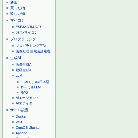
通販
買った物
欲しい物
マイコン
ESP32
ARM
AVR
8ピンマイコン
プログラミング
プログラミング言語
画像処理
自然言語処理
生成AI
画像生成AI
動画生成AI
LLM
LLM/モデル/日本語
ローカルLLM
RAG
AIエージェント
AIエディタ
サーバ設定
Docker
WSL
CentOS
Ubuntu
Apache