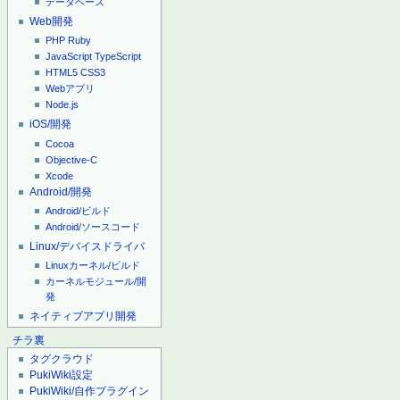
データベース
Web開発
PHP
Ruby
JavaScript
TypeScript
HTML5
CSS3
Webアプリ
Node.js
iOS/開発
Cocoa
Objective-C
Xcode
Android/開発
Android/ビルド
Android/ソースコード
Linux/デバイスドライバ
Linuxカーネル/ビルド
カーネルモジュール/開
発
ネイティブアプリ開発
チラ裏
タグクラウド
PukiWiki設定
PukiWiki/自作プラグイン