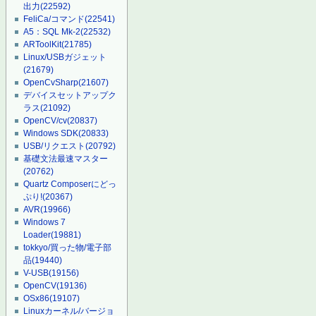
出力
(22592)
FeliCa/コマンド
(22541)
A5：SQL Mk-2
(22532)
ARToolKit
(21785)
Linux/USBガジェット
(21679)
OpenCvSharp
(21607)
デバイスセットアップク
ラス
(21092)
OpenCV/cv
(20837)
Windows SDK
(20833)
USB/リクエスト
(20792)
基礎文法最速マスター
(20762)
Quartz Composerにどっ
ぷり!
(20367)
AVR
(19966)
Windows 7
Loader
(19881)
tokkyo/買った物/電子部
品
(19440)
V-USB
(19156)
OpenCV
(19136)
OSx86
(19107)
Linuxカーネル/バージョ