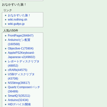
おなかすいた族！
リンク
おなかすいた族！
wiki.nothing.sh
wiki.guttyo.jp
人気の50件
FrontPage
(284847)
Arduino/ピン配置
(160568)
Objective-C
(75904)
ApplePS2Keyboard-
Japanese-v2
(49602)
レポートディスクリプタ
(48852)
cRARk
(44575)
USB/ディスクリプタ
(43708)
NSString
(36617)
Quartz Composer/パッチ
(36489)
SmartQ 5
(35211)
Arduino
(32434)
HIDデバイス/開発