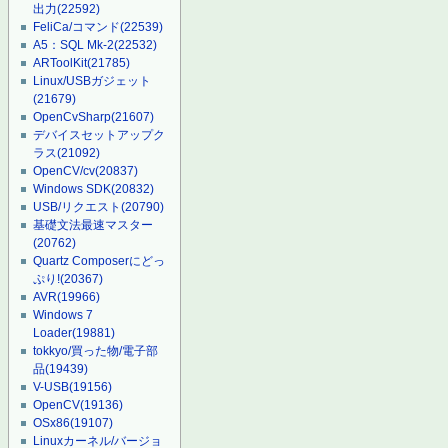
出力
(22592)
FeliCa/コマンド
(22539)
A5：SQL Mk-2
(22532)
ARToolKit
(21785)
Linux/USBガジェット
(21679)
OpenCvSharp
(21607)
デバイスセットアップク
ラス
(21092)
OpenCV/cv
(20837)
Windows SDK
(20832)
USB/リクエスト
(20790)
基礎文法最速マスター
(20762)
Quartz Composerにどっ
ぷり!
(20367)
AVR
(19966)
Windows 7
Loader
(19881)
tokkyo/買った物/電子部
品
(19439)
V-USB
(19156)
OpenCV
(19136)
OSx86
(19107)
Linuxカーネル/バージョ