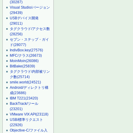
(30287)
Visual Studio/バージョン
(29439)
USBデバイス開発
(29011)
タグクラウド/アクセス数
(28256)
セブン・ステップ・ガイ
ド
(28077)
IndivBox.key
(27576)
MFC/クラス
(26673)
MoinMoin
(26086)
BitBake
(25839)
タグクラウド/内部被リン
ク数
(25714)
smile.world
(24521)
Android/ディレクトリ構
成
(23686)
IBM T221
(23420)
BackTrack/ツール
(23201)
VMware VIX API
(23118)
USB/標準リクエスト
(22926)
Objective-C/ファイル入