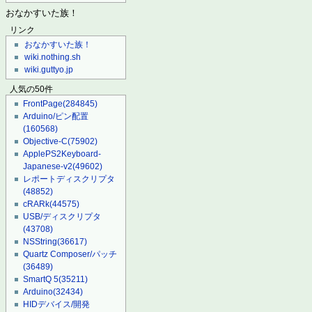
おなかすいた族！
リンク
おなかすいた族！
wiki.nothing.sh
wiki.guttyo.jp
人気の50件
FrontPage
(284845)
Arduino/ピン配置
(160568)
Objective-C
(75902)
ApplePS2Keyboard-
Japanese-v2
(49602)
レポートディスクリプタ
(48852)
cRARk
(44575)
USB/ディスクリプタ
(43708)
NSString
(36617)
Quartz Composer/パッチ
(36489)
SmartQ 5
(35211)
Arduino
(32434)
HIDデバイス/開発