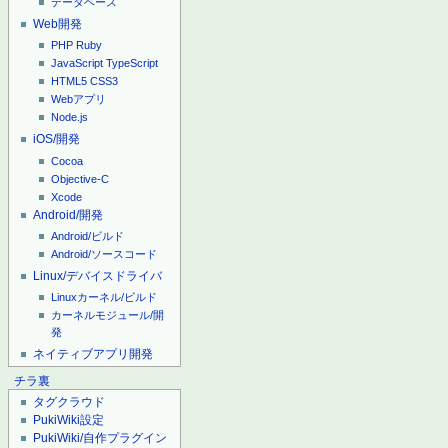
データベース
Web開発
PHP
Ruby
JavaScript
TypeScript
HTML5
CSS3
Webアプリ
Node.js
iOS/開発
Cocoa
Objective-C
Xcode
Android/開発
Android/ビルド
Android/ソースコード
Linux/デバイスドライバ
Linuxカーネル/ビルド
カーネルモジュール/開
発
ネイティブアプリ開発
チラ裏
タグクラウド
PukiWiki設定
PukiWiki/自作プラグイン