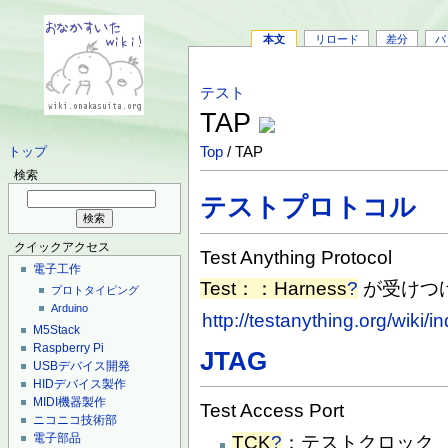
本文
リロード
差分
バ
テスト
TAP
Top
/ TAP
トップ
検索
テストプロトコル
クイックアクセス
Test Anything Protocol
電子工作
Test：：Harness
?
が受けつ
プロトタイピング
Arduino
http://testanything.org/wiki
M5Stack
Raspberry Pi
JTAG
USBデバイス開発
HIDデバイス製作
MIDI機器製作
Test Access Port
ニコニコ技術部
電子部品
TCK
?
：テストクロック