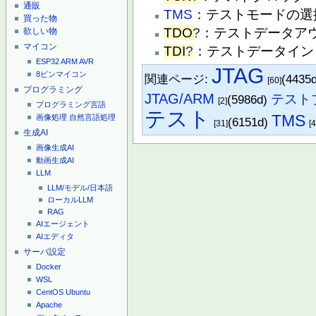
通販
TMS
：テストモードの選
買った物
TDO
?
：テストデータア
欲しい物
マイコン
TDI
?
：テストデータイン
ESP32
ARM
AVR
JTAG
8ピンマイコン
関連ページ:
(4435
[60]
プログラミング
JTAG/ARM
テスト
(5986d)
[2]
プログラミング言語
テスト
TMS
画像処理
自然言語処理
(6151d)
[31]
[4
生成AI
画像生成AI
動画生成AI
LLM
LLM/モデル/日本語
ローカルLLM
RAG
AIエージェント
AIエディタ
サーバ設定
Docker
WSL
CentOS
Ubuntu
Apache