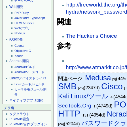
データベース
http://freeworld.thc.org/th
Web開発
hydra/network_password
PHP
Ruby
JavaScript
TypeScript
関連
HTML5
CSS3
Webアプリ
Node.js
The Hacker's Choice
iOS/開発
参考
Cocoa
Objective-C
Xcode
Android/開発
http://www.atmarkit.co.jp
Android/ビルド
Android/ソースコード
Medusa
関連ページ:
(445
Linux/デバイスドライバ
[9]
SMB
Cisco
Linuxカーネル/ビルド
(2347d)
[25]
[
カーネルモジュール/開
Kali Linux/ツール
発
(4544
[4]
ネイティブアプリ開発
PO
SecTools.Org
(4749d)
[1]
チラ裏
HTTP
Ncrac
(4954d)
タグクラウド
[131]
PukiWiki設定
パスワードクラ
(5204d)
[24]
PukiWiki/自作プラグイン