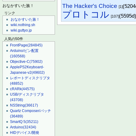
The Hacker's Choice
(520
おなかすいた族！
[1]
プロトコル
リンク
(5595d
[107]
おなかすいた族！
wiki.nothing.sh
wiki.guttyo.jp
人気の50件
FrontPage
(284845)
Arduino/ピン配置
(160568)
Objective-C
(75902)
ApplePS2Keyboard-
Japanese-v2
(49602)
レポートディスクリプタ
(48852)
cRARk
(44575)
USB/ディスクリプタ
(43708)
NSString
(36617)
Quartz Composer/パッチ
(36489)
SmartQ 5
(35211)
Arduino
(32434)
HIDデバイス/開発