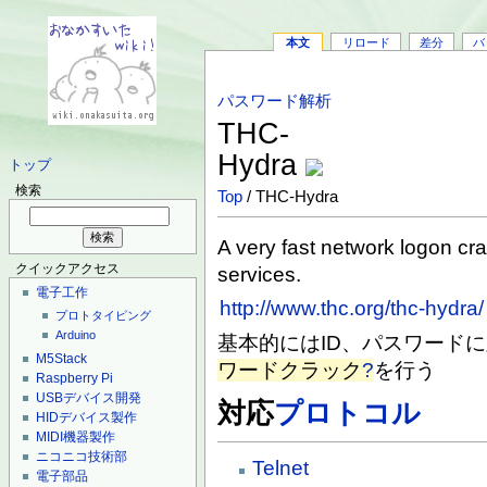
本文
リロード
差分
バ
パスワード解析
THC-
Hydra
トップ
検索
Top
/ THC-Hydra
A very fast network logon cr
クイックアクセス
services.
電子工作
http://www.thc.org/thc-hydra/
プロトタイピング
Arduino
基本的にはID、パスワード
M5Stack
ワードクラック
?
を行う
Raspberry Pi
USBデバイス開発
対応
プロトコル
HIDデバイス製作
MIDI機器製作
ニコニコ技術部
Telnet
電子部品