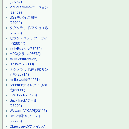
(30287)
Visual Studio/バージョン
(29439)
USBデバイス開発
(29011)
タグクラウド/アクセス数
(28256)
セブン・ステップ・ガイ
ド
(28077)
IndivBox.key
(27576)
MFC/クラス
(26673)
MoinMoin
(26086)
BitBake
(25839)
タグクラウド/内部被リン
ク数
(25714)
smile.world
(24521)
Android/ディレクトリ構
成
(23686)
IBM T221
(23420)
BackTrack/ツール
(23201)
VMware VIX API
(23118)
USB/標準リクエスト
(22926)
Objective-C/ファイル入