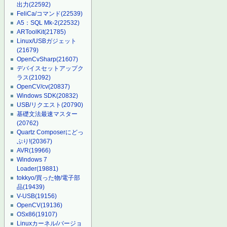
出力
(22592)
FeliCa/コマンド
(22539)
A5：SQL Mk-2
(22532)
ARToolKit
(21785)
Linux/USBガジェット
(21679)
OpenCvSharp
(21607)
デバイスセットアップク
ラス
(21092)
OpenCV/cv
(20837)
Windows SDK
(20832)
USB/リクエスト
(20790)
基礎文法最速マスター
(20762)
Quartz Composerにどっ
ぷり!
(20367)
AVR
(19966)
Windows 7
Loader
(19881)
tokkyo/買った物/電子部
品
(19439)
V-USB
(19156)
OpenCV
(19136)
OSx86
(19107)
Linuxカーネル/バージョ