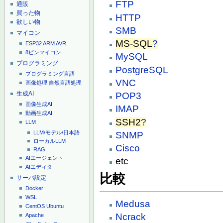
FTP
通販
買った物
HTTP
欲しい物
SMB
マイコン
MS-SQL
?
ESP32
ARM
AVR
8ピンマイコン
MySQL
プログラミング
PostgreSQL
プログラミング言語
VNC
画像処理
自然言語処理
生成AI
POP3
画像生成AI
IMAP
動画生成AI
SSH2
?
LLM
LLM/モデル/日本語
SNMP
ローカルLLM
Cisco
RAG
AIエージェント
etc
AIエディタ
比較
サーバ設定
Docker
WSL
Medusa
CentOS
Ubuntu
Ncrack
Apache